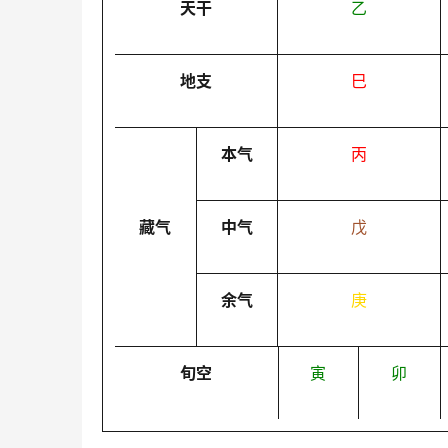
天干
乙
地支
巳
本气
丙
藏气
中气
戊
余气
庚
旬空
寅
卯