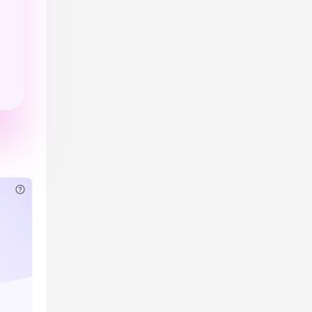
已付费？
登录
或
刷新