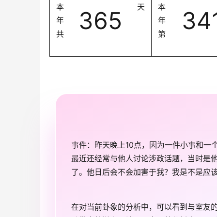
本
天
本
365
34
年
年
共
第
事件：昨天晚上10点，因为一件小事和一
最近还经常与他人讨论涉政话题，当时是
了。他日后会不会加害于我？我是不是应
在对当前卦象的分析中，可以看到与室友