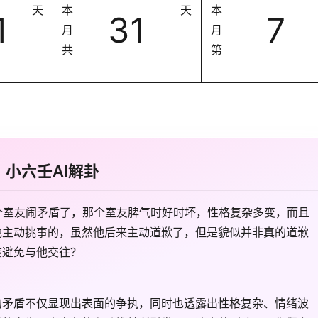
天
本
天
本
1
31
7
月
月
共
第
小六壬AI解卦
个室友闹矛盾了，那个室友脾气时好时坏，性格复杂多变，而且
他主动挑事的，虽然他后来主动道歉了，但是貌似并非真的道歉
该避免与他交往？
的矛盾不仅显现出表面的争执，同时也透露出性格复杂、情绪波