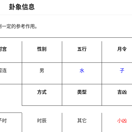
卦象信息
到一定的参考作用。
时宫
性别
五行
月令
留连
男
水
子
方式
类型
吉凶
子时
时辰
其它
小凶