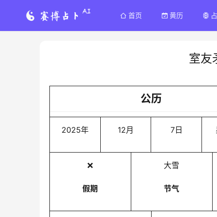
首页
黄历
室友
公历
2025年
12月
7日
❌
大雪
假期
节气