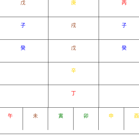
戊
庚
丙
子
戌
子
癸
戊
癸
辛
丁
午
未
寅
卯
申