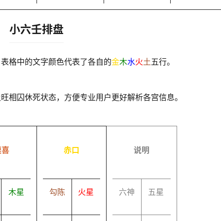
小六壬排盘
，表格中的文字颜色代表了各自的
金
木
水
火
土
五行。
及旺相囚休死状态，方便专业用户更好解析各宫信息。
速喜
赤口
说明
木星
勾陈
火星
六神
五星