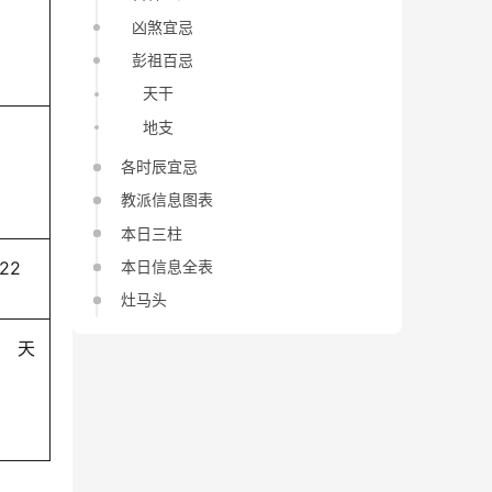
凶煞宜忌
彭祖百忌
天干
地支
各时辰宜忌
教派信息图表
本日三柱
本日信息全表
-22
灶马头
天