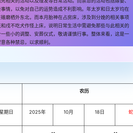
祖先相关的活动以及理发等日常活动。而禁忌的活动包括嫁娶、
2
些事情，以免对自己的运势造成不利影响。年太岁和日太岁均在
0
在碓磨栖外东北，而本月胎神在占房床，涉及到分娩的相关事项
2
张和戌不吃犬作怪上床，说明日常生活中需避免那些与此相关的
5
合一些小的调整、安葬仪式，敬请谨慎行事。整体来看，这是一
年
留意各种禁忌，以求顺利。
1
2
月
7
日
农历
星期日
2025年
10月
18日