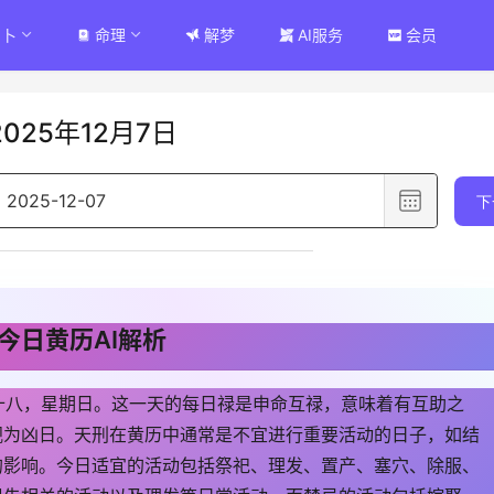
占卜
命理
解梦
AI服务
会员
2025年12月7日
选
下
择
日
期
,
今日黄历AI解析
已
选
月十八，星期日。这一天的每日禄是申命互禄，意味着有互助之
择
视为凶日。天刑在黄历中通常是不宜进行重要活动的日子，如结
日
的影响。今日适宜的活动包括祭祀、理发、置产、塞穴、除服、
期