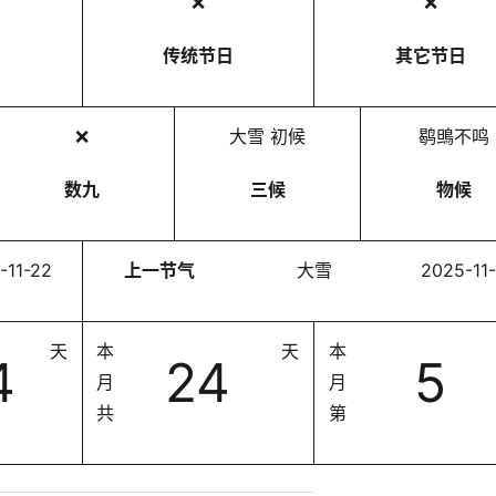
❌
❌
传统节日
其它节日
❌
大雪 初候
鹖鴠不鸣
数九
三候
物候
-11-22
上一节气
大雪
2025-11
天
本
天
本
1
31
7
月
月
共
第