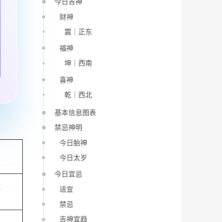
今日吉神
财神
震｜正东
福神
坤｜西南
喜神
乾｜西北
基本信息图表
禁忌神明
今日胎神
今日太岁
今日宜忌
蛇
适宜
禁忌
吉神宜趋