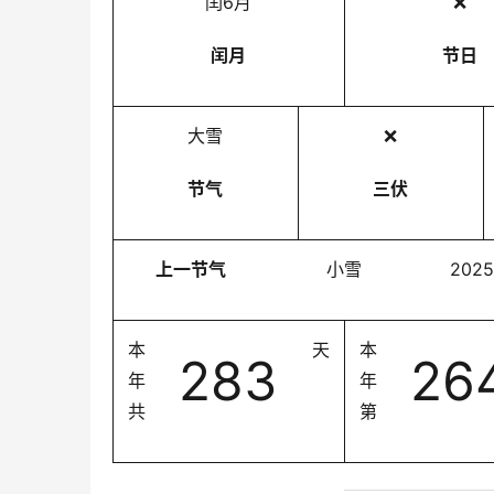
闰6月
❌
闰月
节日
大雪
❌
节气
三伏
上一节气
小雪
2025
本
天
本
365
34
年
年
共
第