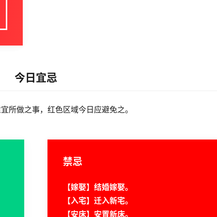
今日宜忌
适宜所做之事，红色区域今日应避免之。
禁忌
【嫁娶】结婚嫁娶。
【入宅】迁入新宅。
【安床】安置新床。