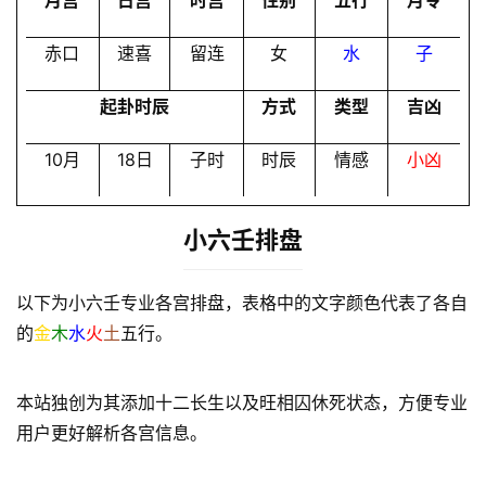
月宫
日宫
时宫
性别
五行
月令
赤口
速喜
留连
女
水
子
起卦时辰
方式
类型
吉凶
10月
18日
子时
时辰
情感
小凶
小六壬排盘
以下为小六壬专业各宫排盘，表格中的文字颜色代表了各自
的
金
木
水
火
土
五行。
本站独创为其添加十二长生以及旺相囚休死状态，方便专业
用户更好解析各宫信息。