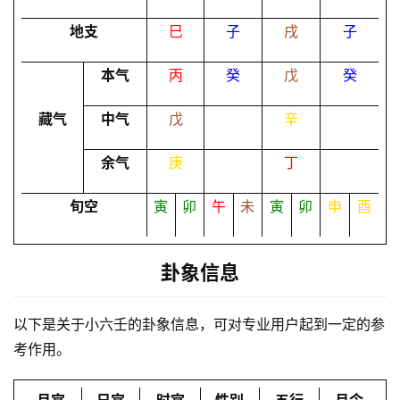
地支
巳
子
戌
子
命
理
登录
注册
本气
丙
癸
戊
癸
藏气
中气
戊
辛
解
余气
庚
丁
梦
旬空
寅
卯
午
未
寅
卯
申
酉
A
I
卦象信息
服
务
以下是关于小六壬的卦象信息，可对专业用户起到一定的参
考作用。
会
员