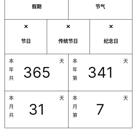
假期
节气
❌
❌
❌
节日
传统节日
纪念日
本
天
本
天
365
341
年
年
共
第
本
天
本
天
31
7
月
月
共
第