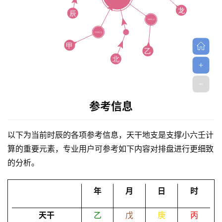
首
参考信息
页
以下为当前时辰的各项参考信息，天干地支是支撑小六壬计
黄
算的重要元素，专业用户可参考如下内容对排盘进行更细致
历
的分析。
年
月
日
时
占
卜
天干
乙
戊
庚
丙