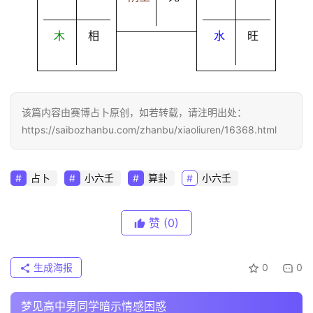
木
相
水
旺
该篇内容由赛博占卜原创，如若转载，请注明出处：
https://saibozhanbu.com/zhanbu/xiaoliuren/16368.html
占卜
小六壬
算卦
小六壬
赞
(0)
生成海报
0
0
梦见高中男同学暗示情感困惑