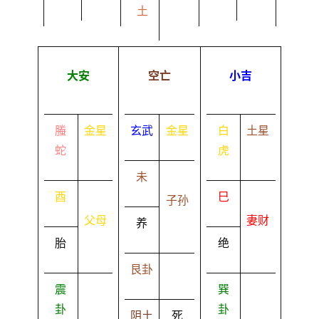
土
大安
空亡
小吉
螣
金星
玄武
金星
白
土星
蛇
虎
未
酉
巳
子孙
父母
妻财
养
胎
绝
艮卦
震
巽
卦
卦
阴土
死