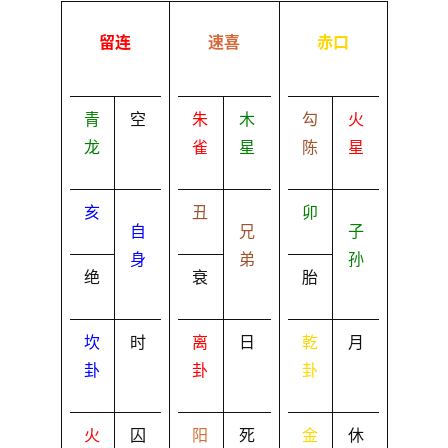
留连
速喜
赤口
青
空
朱
木
勾
火
龙
雀
星
陈
星
亥
丑
卯
自
兄
子
身
弟
孙
绝
衰
胎
坎
时
离
日
乾
月
卦
卦
卦
火
囚
阳
死
金
休