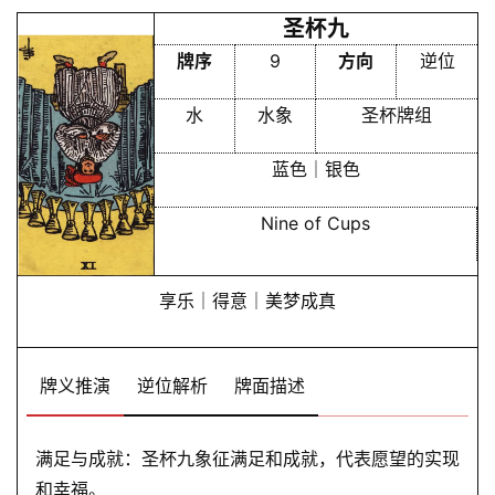
圣杯九
牌序
9
方向
逆位
水
水象
圣杯牌组
蓝色｜银色
Nine of Cups
享乐｜得意｜美梦成真
牌义推演
逆位解析
牌面描述
满足与成就：圣杯九象征满足和成就，代表愿望的实现
和幸福。