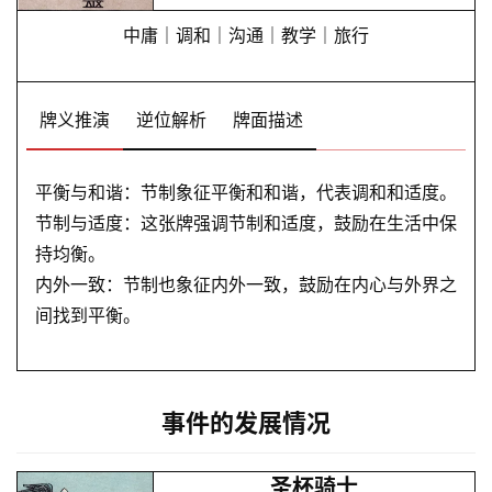
中庸｜调和｜沟通｜教学｜旅行
牌义推演
逆位解析
牌面描述
首
页
平衡与和谐：节制象征平衡和和谐，代表调和和适度。
节制与适度：这张牌强调节制和适度，鼓励在生活中保
持均衡。
黄
内外一致：节制也象征内外一致，鼓励在内心与外界之
历
间找到平衡。
占
卜
事件的发展情况
圣杯骑士
命