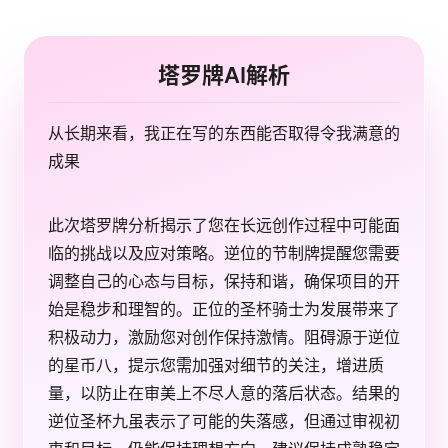
塔罗牌AI解析
从长期来看，我正在写的东西能否取得令我满意的
成果
此次塔罗牌分析揭示了您在长远创作过程中可能面
临的挑战以及应对策略。逆位的节制牌提醒您需要
调整自己的心态与目标，保持和谐，确保项目的开
始是稳步和理智的。正位的圣杯骑士为发展带来了
积极动力，激励您对创作保持激情。阻碍源于逆位
的星币八，提示您需加强对细节的关注，增进质
量，以防止在审美上不尽人意的落后状态。结果的
逆位圣杯九虽表示了可能的失落感，但通过审视初