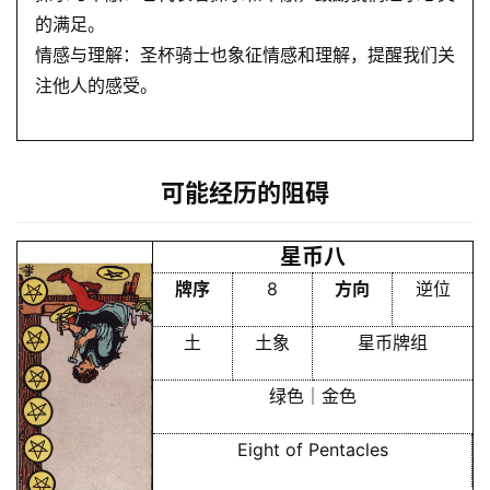
的满足。
情感与理解：圣杯骑士也象征情感和理解，提醒我们关
注他人的感受。
可能经历的阻碍
星币八
牌序
8
方向
逆位
土
土象
星币牌组
绿色｜金色
Eight of Pentacles