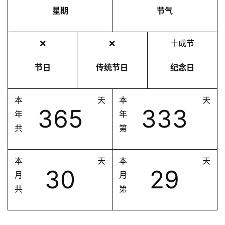
星期
节气
❌
❌
十成节
节日
传统节日
纪念日
本
天
本
天
365
333
年
年
共
第
本
天
本
天
30
29
月
月
共
第