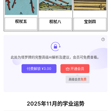
权杖五
权杖八
宝剑四
已付
此处为塔罗牌的完整高级AI解析及建议，会员可免费查看。
付费解锁
¥
3.00
开通会员
高级会员
免费
2025年11月的学业运势