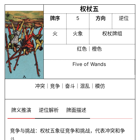
首
权杖五
页
牌序
5
方向
逆位
火
火象
权杖牌组
黄
历
红色｜橙色
Five of Wands
占
卜
冲突｜竞争｜奋斗｜混乱｜模仿
命
理
登录
注册
牌义推演
逆位解析
牌面描述
竞争与挑战：权杖五象征竞争和挑战，代表冲突和争
解
斗。