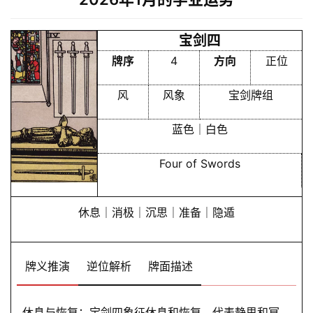
宝剑四
牌序
4
方向
正位
风
风象
宝剑牌组
蓝色｜白色
Four of Swords
休息｜消极｜沉思｜准备｜隐遁
牌义推演
逆位解析
牌面描述
休息与恢复：宝剑四象征休息和恢复，代表静思和冥