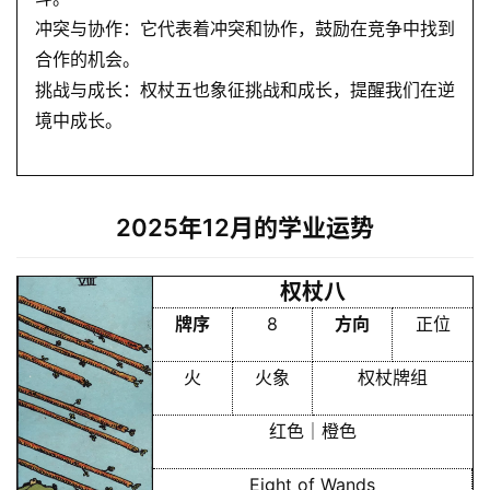
梦
冲突与协作：它代表着冲突和协作，鼓励在竞争中找到
合作的机会。
挑战与成长：权杖五也象征挑战和成长，提醒我们在逆
A
I
境中成长。
服
务
2025年12月的学业运势
会
员
权杖八
牌序
8
方向
正位
火
火象
权杖牌组
红色｜橙色
Eight of Wands