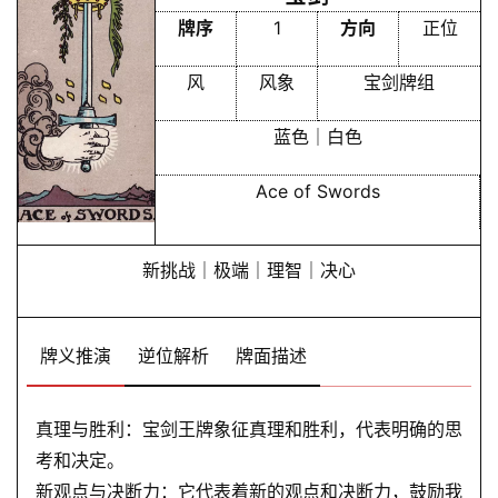
理
登录
注册
牌序
1
方向
正位
风
风象
宝剑牌组
解
梦
蓝色｜白色
Ace of Swords
A
I
服
新挑战｜极端｜理智｜决心
务
牌义推演
逆位解析
牌面描述
会
员
真理与胜利：宝剑王牌象征真理和胜利，代表明确的思
考和决定。
新观点与决断力：它代表着新的观点和决断力，鼓励我