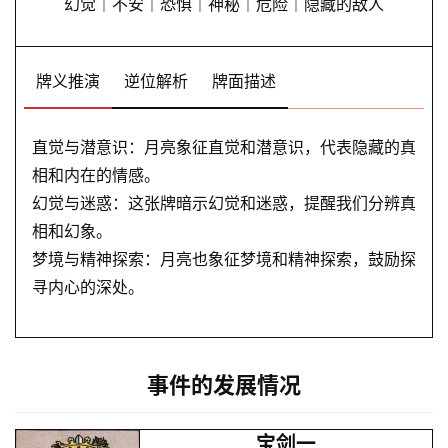
幻觉｜不安｜恐惧｜神秘｜危险｜隐藏的敌人
牌义推演
逆位解析
牌面描述
首
页
直觉与潜意识：月亮象征直觉和潜意识，代表隐藏的真
相和内在的情感。
幻觉与迷惑：这张牌暗示幻觉和迷惑，提醒我们分辨真
黄
相和幻象。
历
梦境与精神探索：月亮也象征梦境和精神探索，鼓励探
寻内心的深处。
占
卜
事件的发展情况
命
宝剑一