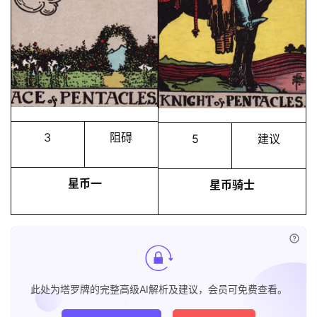
3
阻碍
5
建议
星币一
星币骑士
已付
此处为塔罗牌的完整高级AI解析及建议，会员可免费查看。