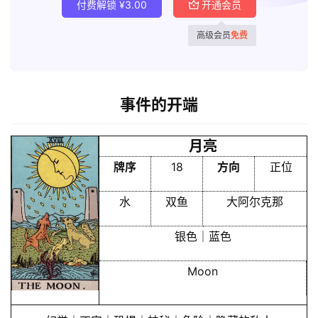
付费解锁
¥
3.00
开通会员
高级会员
免费
事件的开端
月亮
牌序
18
方向
正位
水
双鱼
大阿尔克那
银色｜蓝色
Moon