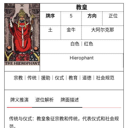
教皇
牌序
5
方向
正位
土
金牛
大阿尔克那
白色｜红色
Hierophant
宗教｜传统｜援助｜仪式｜教育｜道德｜社会规范
牌义推演
逆位解析
牌面描述
传统与仪式：教皇象征宗教和传统，代表仪式和社会规
范。