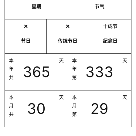
星期
节气
❌
❌
十成节
节日
传统节日
纪念日
本
天
本
天
365
333
年
年
共
第
本
天
本
天
30
29
月
月
共
第