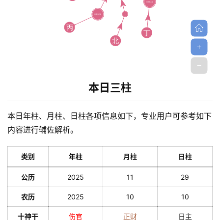
解
梦
A
本日三柱
I
服
务
本日年柱、月柱、日柱各项信息如下，专业用户可参考如下
内容进行辅佐解析。
会
类别
年柱
月柱
日柱
员
公历
2025
11
29
农历
2025
10
10
十神干
伤官
正财
日主