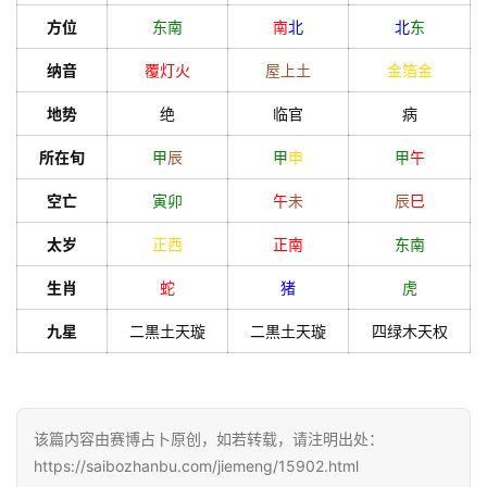
方位
东南
南
北
北
东
纳音
覆灯火
屋上土
金箔金
地势
绝
临官
病
所在旬
甲
辰
甲
申
甲
午
空亡
寅
卯
午
未
辰
巳
太岁
正西
正南
东南
生肖
蛇
猪
虎
九星
二黒土天璇
二黒土天璇
四绿木天权
该篇内容由赛博占卜原创，如若转载，请注明出处：
https://saibozhanbu.com/jiemeng/15902.html