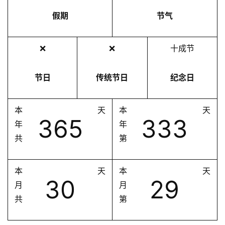
假期
节气
❌
❌
十成节
节日
传统节日
纪念日
本
天
本
天
365
333
年
年
共
第
本
天
本
天
30
29
月
月
共
第