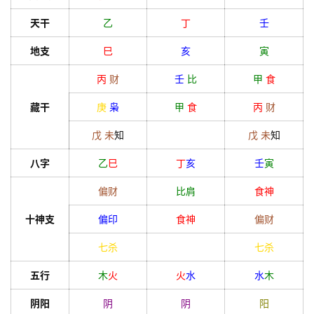
天干
乙
丁
壬
地支
巳
亥
寅
丙
财
壬
比
甲
食
藏干
庚
枭
甲
食
丙
财
戊
未
知
戊
未
知
八字
乙
巳
丁
亥
壬
寅
偏财
比肩
食神
十神支
偏印
食神
偏财
七杀
七杀
五行
木
火
火
水
水
木
阴阳
阴
阴
阳