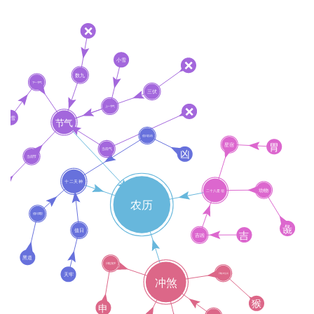
首
页
黄
历
占
卜
命
理
登录
注册