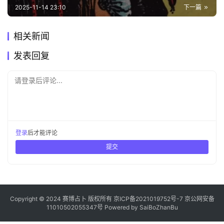
2025-11-14 23:10
下一篇
相关新闻
发表回复
请登录后评论...
登录
后才能评论
提交
Copyright © 2024 赛博占卜 版权所有
京ICP备2021019752号-7
京公网安备
11010502055347号
Powered by
SaiBoZhanBu