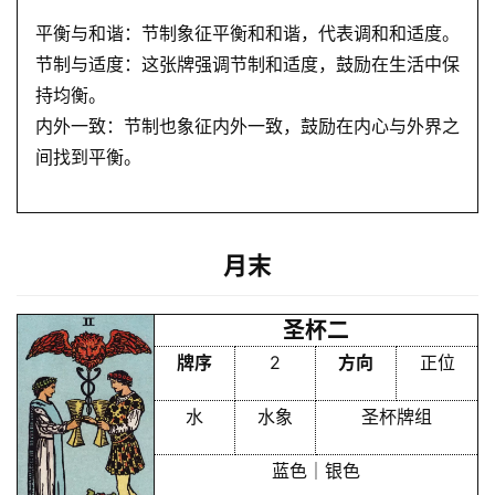
平衡与和谐：节制象征平衡和和谐，代表调和和适度。
节制与适度：这张牌强调节制和适度，鼓励在生活中保
持均衡。
内外一致：节制也象征内外一致，鼓励在内心与外界之
间找到平衡。
月末
圣杯二
牌序
2
方向
正位
水
水象
圣杯牌组
蓝色｜银色