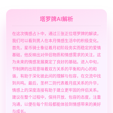
塔罗牌AI解析
在这次情感占卜中，通过三张正位塔罗牌的解读，
我们可以看到男人在本月情感生活中的积极变化。
首先，星币骑士象征着月初阶段务实而稳定的爱情
基础，他反映出对伴侣物质和情感需求的关注，这
为未来的情感发展奠定了良好的基础。进入中旬，
节制牌的出现意味着双方关系的平衡和内心的和
谐，有助于深化彼此间的理解与包容，在交流中找
到共鸣。最后，圣杯二则代表着月底关系的升华，
情感上的深度连接有助于建立更牢固的伴侣关系。
建议在整个过程中，保持开放、包容的态度，注重
沟通，以便在每个阶段都能体验到情感带来的美好
与成长。