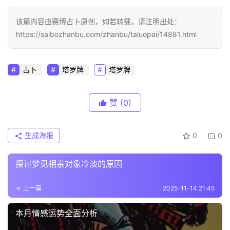
该篇内容由赛博占卜原创，如若转载，请注明出处：
https://saibozhanbu.com/zhanbu/taluopai/14881.html
占卜
塔罗牌
塔罗牌
赞
(0)
生成海报
0
0
探讨梦见相亲对象冷淡的原因
上一篇
2025-11-14 21:45
本月情感运势全面分析