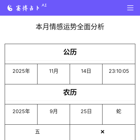
本月情感运势全面分析
公历
2025年
11月
14日
23:10:05
农历
2025年
9月
25日
蛇
五
❌