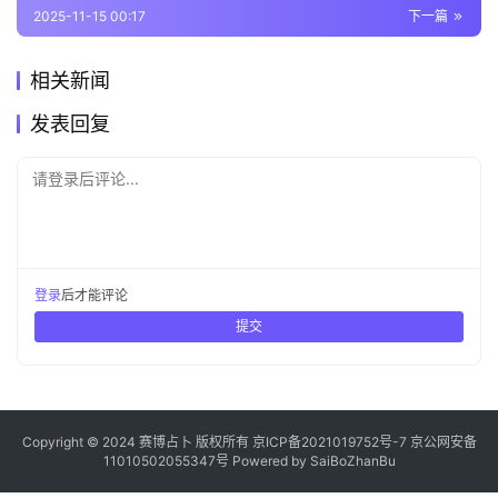
2025-11-15 00:17
下一篇
相关新闻
发表回复
请登录后评论...
登录
后才能评论
提交
Copyright © 2024 赛博占卜 版权所有
京ICP备2021019752号-7
京公网安备
11010502055347号
Powered by
SaiBoZhanBu