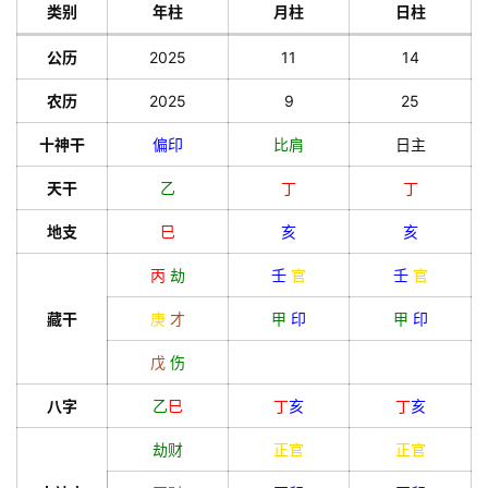
类别
年柱
月柱
日柱
公历
2025
11
14
农历
2025
9
25
十神干
偏印
比肩
日主
天干
乙
丁
丁
地支
巳
亥
亥
丙
劫
壬
官
壬
官
藏干
庚
才
甲
印
甲
印
戊
伤
八字
乙
巳
丁
亥
丁
亥
劫财
正官
正官