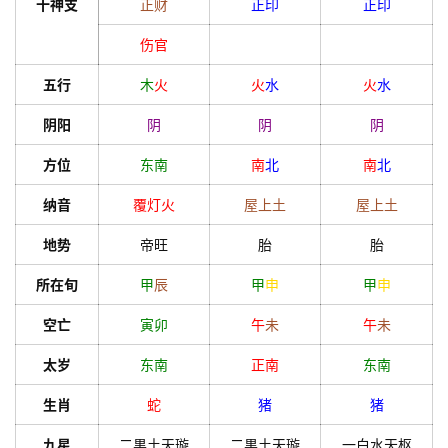
十神支
正财
正印
正印
伤官
五行
木
火
火
水
火
水
阴阳
阴
阴
阴
方位
东南
南
北
南
北
纳音
覆灯火
屋上土
屋上土
地势
帝旺
胎
胎
所在旬
甲
辰
甲
申
甲
申
空亡
寅
卯
午
未
午
未
太岁
东南
正南
东南
生肖
蛇
猪
猪
九星
二黒土天璇
二黒土天璇
一白水天枢