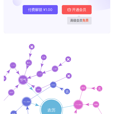
付费解锁
¥
1.00
开通会员
高级会员
免费
首
页
黄
历
占
卜