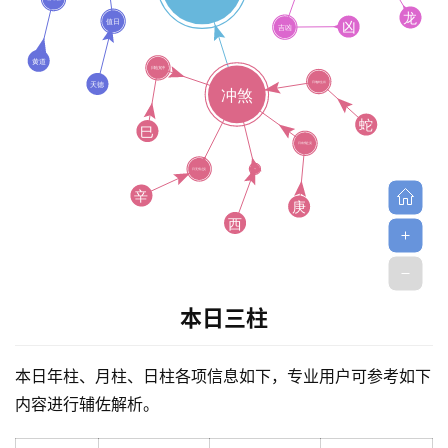
命
理
登录
注册
解
梦
A
I
服
务
本日三柱
本日年柱、月柱、日柱各项信息如下，专业用户可参考如下
会
内容进行辅佐解析。
员