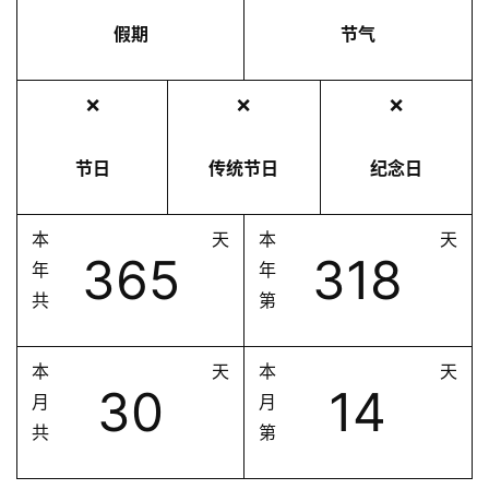
假期
节气
❌
❌
❌
节日
传统节日
纪念日
本
天
本
天
365
318
年
年
共
第
本
天
本
天
30
14
月
月
共
第