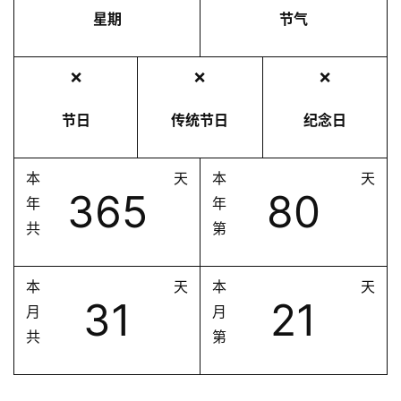
星期
节气
❌
❌
❌
节日
传统节日
纪念日
本
天
本
天
365
80
年
年
共
第
本
天
本
天
31
21
月
月
共
第