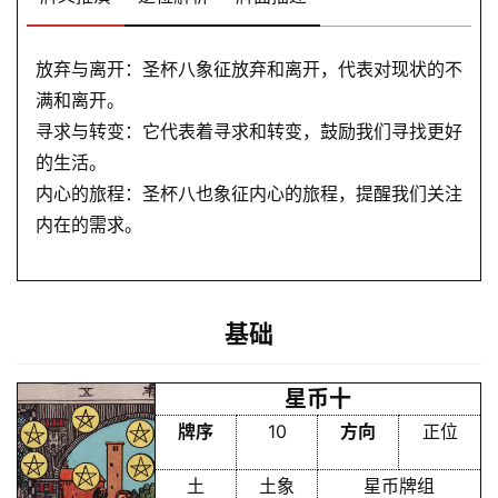
放弃与离开：圣杯八象征放弃和离开，代表对现状的不
满和离开。
寻求与转变：它代表着寻求和转变，鼓励我们寻找更好
的生活。
内心的旅程：圣杯八也象征内心的旅程，提醒我们关注
内在的需求。
基础
星币十
牌序
10
方向
正位
土
土象
星币牌组