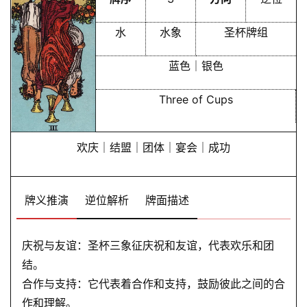
水
水象
圣杯牌组
蓝色｜银色
Three of Cups
欢庆｜结盟｜团体｜宴会｜成功
牌义推演
逆位解析
牌面描述
庆祝与友谊：圣杯三象征庆祝和友谊，代表欢乐和团
结。
合作与支持：它代表着合作和支持，鼓励彼此之间的合
作和理解。