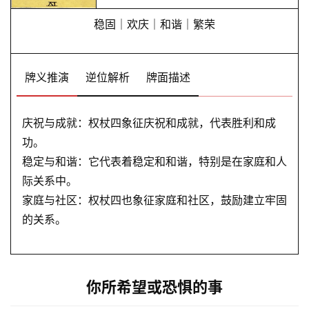
稳固｜欢庆｜和谐｜繁荣
牌义推演
逆位解析
牌面描述
庆祝与成就：权杖四象征庆祝和成就，代表胜利和成
功。
稳定与和谐：它代表着稳定和和谐，特别是在家庭和人
际关系中。
家庭与社区：权杖四也象征家庭和社区，鼓励建立牢固
的关系。
你所希望或恐惧的事