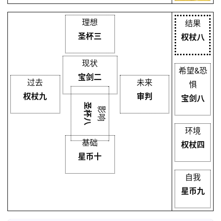
理想
结果
圣杯三
权杖八
现状
希望&恐
宝剑二
过去
未来
惧
权杖九
审判
宝剑八
圣杯八
影响
环境
基础
权杖四
星币十
自我
星币九