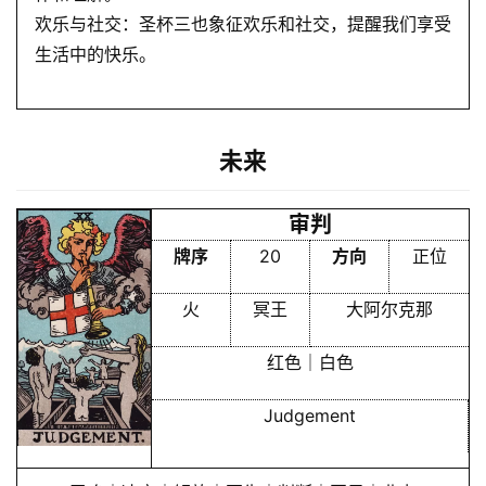
欢乐与社交：圣杯三也象征欢乐和社交，提醒我们享受
生活中的快乐。
未来
审判
牌序
20
方向
正位
火
冥王
大阿尔克那
红色｜白色
Judgement