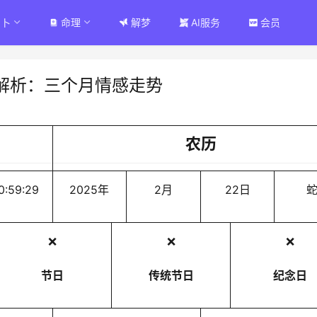
占卜
命理
解梦
AI服务
会员
解析：三个月情感走势
农历
0:59:29
2025年
2月
22日
❌
❌
❌
节日
传统节日
纪念日