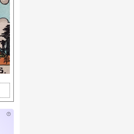
已付费？
登录
或
刷新