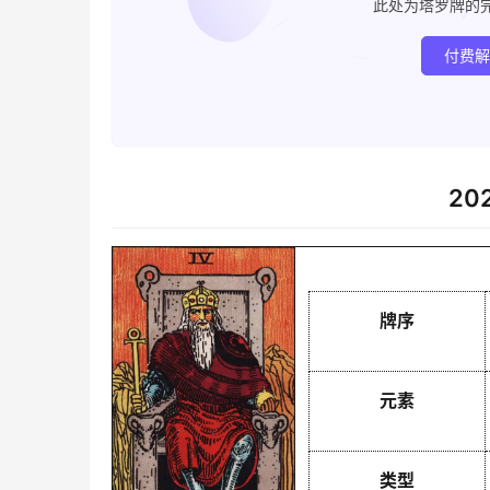
此处为塔罗牌的
付费
20
牌序
元素
类型