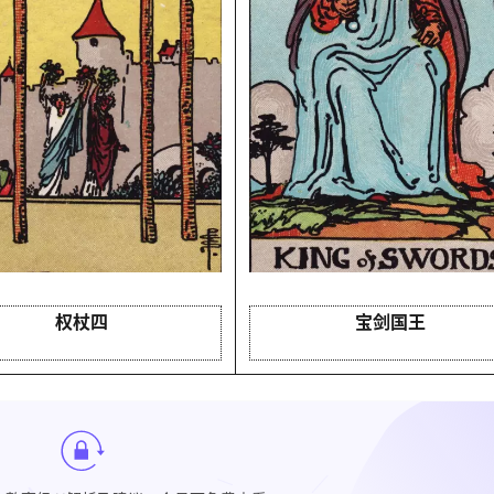
权杖四
宝剑国王