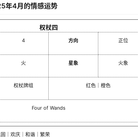
25年4月的情感运势
权杖四
4
方向
正位
火
星象
火象
权杖牌组
红色｜橙色
Four of Wands
稳固｜欢庆｜和谐｜繁荣