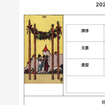
20
牌序
元素
类型