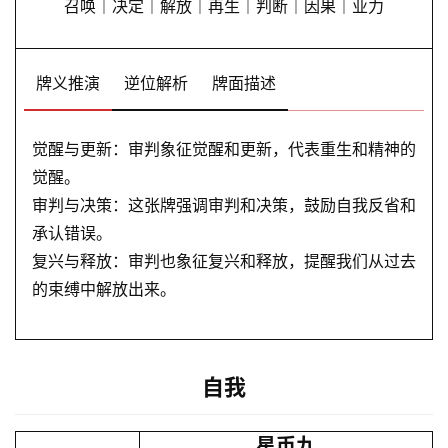
召唤｜决定｜解放｜再生｜判断｜因果｜业力
牌义推演
逆位解析
牌面描述
觉醒与更新：审判象征觉醒和更新，代表重生和精神的
觉醒。
审判与决策：这张牌强调审判和决策，鼓励自我反省和
承认错误。
复兴与释放：审判也象征复兴和释放，提醒我们从过去
的束缚中解放出来。
自我
星币九