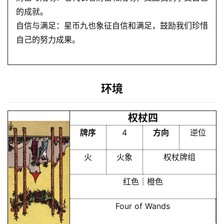
的成就。
自信与满足：星币九也象征自信和满足，鼓励我们珍惜
自己的努力成果。
环境
权杖四
牌序
4
方向
逆位
火
火象
权杖牌组
红色｜橙色
Four of Wands