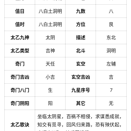
值日
八白土洞明
九数
八
值时
八白土洞明
方位
艮
太乙九神
太阴
描述
东北
太乙类型
吉神
北斗
洞明
奇门
天任
玄空
左辅
奇门吉凶
小吉
玄空吉凶
吉
奇门八门
生
九星序号
7
奇门阴阳
阳
其它
无
坐临太阴星，百祸不相侵，求谋悉成就，
太乙歌诀
知交有觅寻，回风归来路，恐有殃伏起，