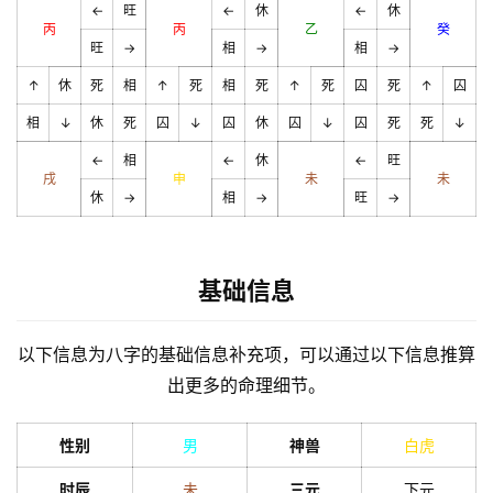
←
旺
←
休
←
休
丙
丙
乙
癸
旺
→
相
→
相
→
↑
休
死
相
↑
死
相
死
↑
死
囚
死
↑
囚
相
↓
休
死
囚
↓
囚
休
囚
↓
囚
死
死
↓
←
相
←
休
←
旺
戌
申
未
未
休
→
相
→
旺
→
基础信息
以下信息为八字的基础信息补充项，可以通过以下信息推算
出更多的命理细节。
性别
男
神兽
白虎
时辰
未
三元
下元