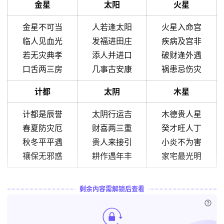
金星
太阳
火星
金星不可当
人若逢太阳
火星入命宫
临人见血光
发福进田庄
疾病及宫非
若无灾典孝
添人并进口
破财逢外遇
口舌两三房
几事古安康
祸患忌伤灾
计都
太阴
木星
计都是辰誉
太阴行运吉
木德贵人星
春夏防灾厄
财喜两三重
癸才旺人丁
秋冬平平遇
贵人来接引
小炎不为害
禳保无邪惑
耕作遇年丰
家宅最光明
剩余内容需解锁后查看
已付