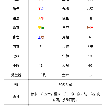
胎元
丁
亥
九运
八运
胎息
庚
午
值星
闭
命宫
庚
寅
日空
辰
巳
身宫
壬
辰
月相
宵
四宫
西
六曜
大安
七政
日
年龄
19
小限
13
大限
49
受生钱
三千贯
空亡
巳
禄
卯命互禄
禄米三升五合，糯米三升，棉一段，绢一段，肉
衣禄
五两，茶盐四两。