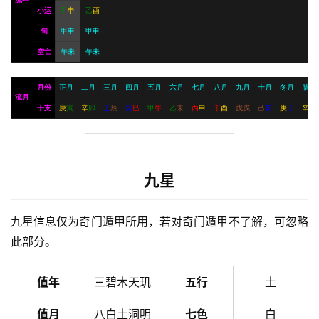
小运
甲
申
乙
酉
旬
甲申
甲申
空亡
午未
午未
月份
正月
二月
三月
四月
五月
六月
七月
八月
九月
十月
冬月
腊月
流月
干支
庚
寅
辛
卯
壬
辰
癸
巳
甲
午
乙
未
丙
申
丁
酉
戊
戌
己
亥
庚
子
辛
丑
九星
九星信息仅为奇门遁甲所用，若对奇门遁甲不了解，可忽略
此部分。
值年
三碧木天玑
五行
土
值月
八白土洞明
七色
白