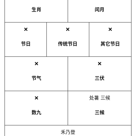
生肖
闰月
❌
❌
❌
节日
传统节日
其它节日
❌
❌
节气
三伏
❌
处暑 三候
数九
三候
禾乃登