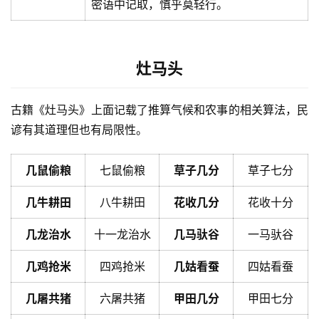
密语中记取，慎乎莫轻行。
灶马头
古籍《灶马头》上面记载了推算气候和农事的相关算法，民
谚有其道理但也有局限性。
几鼠偷粮
七鼠偷粮
草子几分
草子七分
几牛耕田
八牛耕田
花收几分
花收十分
几龙治水
十一龙治水
几马驮谷
一马驮谷
几鸡抢米
四鸡抢米
几姑看蚕
四姑看蚕
几屠共猪
六屠共猪
甲田几分
甲田七分