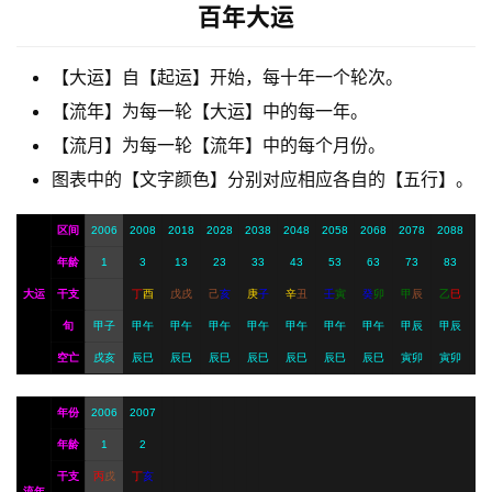
百年大运
【大运】自【起运】开始，每十年一个轮次。
A
I
【流年】为每一轮【大运】中的每一年。
服
【流月】为每一轮【流年】中的每个月份。
务
图表中的【文字颜色】分别对应相应各自的【五行】。
区间
2006
2008
2018
2028
2038
2048
2058
2068
2078
2088
会
年龄
1
3
13
23
33
43
53
63
73
83
员
大运
干支
丁
酉
戊
戌
己
亥
庚
子
辛
丑
壬
寅
癸
卯
甲
辰
乙
巳
旬
甲子
甲午
甲午
甲午
甲午
甲午
甲午
甲午
甲辰
甲辰
空亡
戌亥
辰巳
辰巳
辰巳
辰巳
辰巳
辰巳
辰巳
寅卯
寅卯
年份
2006
2007
年龄
1
2
干支
丙
戌
丁
亥
流年