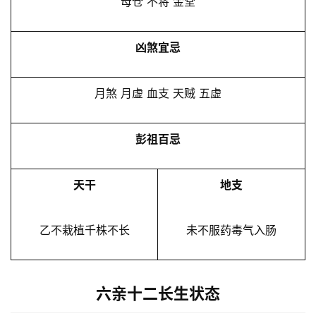
母仓 不将 金堂
凶煞宜忌
月煞 月虚 血支 天贼 五虚
彭祖百忌
天干
地支
乙不栽植千株不长
未不服药毒气入肠
六亲十二长生状态