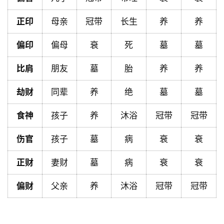
首
页
正印
母亲
冠带
长生
养
养
偏印
偏母
衰
死
墓
墓
黄
历
比肩
朋友
墓
胎
养
养
劫财
同辈
养
绝
墓
墓
占
食神
孩子
养
沐浴
冠带
冠带
卜
伤官
孩子
墓
病
衰
衰
命
正财
妻财
墓
病
衰
衰
理
登录
注册
偏财
父亲
养
沐浴
冠带
冠带
解
梦