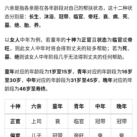
六亲是指各亲朋在各年龄段对自己的帮扶状态，这十二种状
态分别是：
长生
、
沐浴
、
冠带
、
临官
、
帝旺
、
衰
、
病
、
死
、
墓
、
绝
、
胎
、
养
。
以
女人
中年为例，若童年的
十神
为
正官
且
状态
为
临官
或
帝
旺
，则此女人中年时将会得到丈夫的较多帮助；若为
死
、
墓
、
绝
则该女人中年阶段几乎无法得到丈夫的任何帮助。
童年
对应的年龄段为
1岁至15岁
，
青年
对应的年龄段为
16岁
至30岁
，
中年
对应的年龄段为
31岁至45岁
，
晚年
对应的年
龄段为
46岁至寿终
。
十神
六亲
童年
青年
中年
晚年
正官
上司
衰
临官
冠带
冠带
偏官
儿子
冠带
帝旺
衰
衰