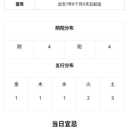
童限
出生1年6个月0天后起运
阴阳分布
阴
4
阳
4
五行分布
金
木
水
火
土
1
1
1
2
3
当日宜忌