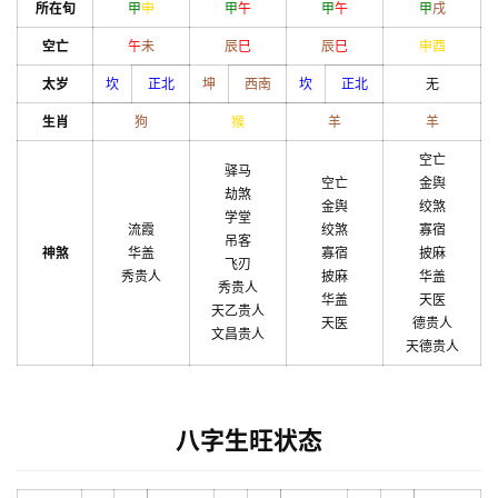
所在旬
甲
申
甲
午
甲
午
甲
戌
空亡
午
未
辰
巳
辰
巳
申
酉
太岁
坎
正北
坤
西南
坎
正北
无
生肖
狗
猴
羊
羊
空亡
驿马
空亡
金舆
劫煞
金舆
绞煞
学堂
流霞
绞煞
寡宿
吊客
神煞
华盖
寡宿
披麻
飞刃
秀贵人
披麻
华盖
秀贵人
华盖
天医
天乙贵人
天医
德贵人
文昌贵人
天德贵人
八字生旺状态