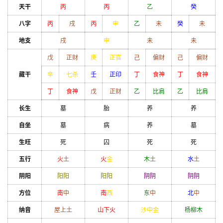
天干
丙
丙
乙
癸
八字
丙
戌
丙
申
乙
未
癸
未
地支
戌
申
未
未
戊
正财
庚
正官
己
偏财
己
偏财
藏干
辛
七杀
壬
正印
丁
食神
丁
食神
丁
食神
戊
正财
乙
比肩
乙
比肩
长生
墓
胎
养
养
自坐
墓
病
养
墓
生旺
死
囚
死
死
五行
火
土
火
金
木
土
水
土
阴阳
阳
阳
阳
阳
阴
阴
阴
阴
方位
南
中
南
西
东
中
北
中
纳音
屋上土
山下火
沙中金
杨柳木