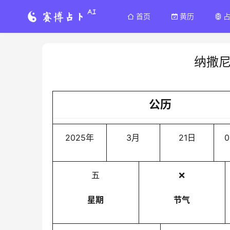
首页
黄历
纳撒
公历
2025年
3月
21日
0
五
❌
星期
节气