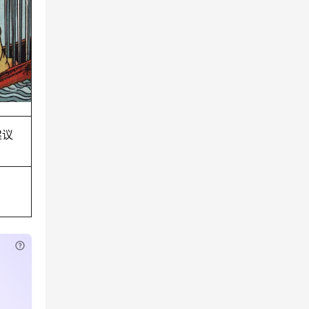
建议
已付费？
登录
或
刷新