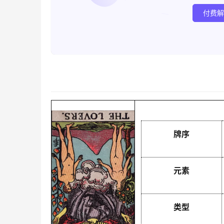
付费
牌序
元素
类型