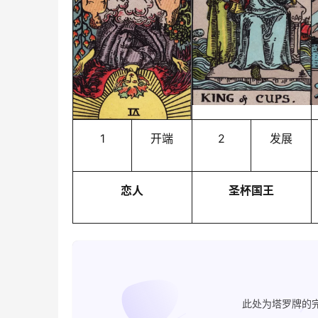
1
开端
2
发展
恋人
圣杯国王
此处为塔罗牌的