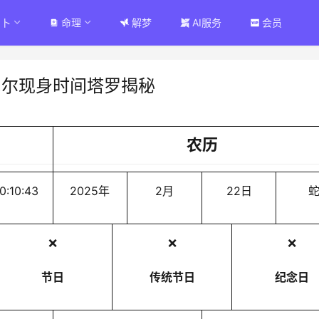
占卜
命理
解梦
AI服务
会员
尼尔现身时间塔罗揭秘
农历
0:10:43
2025年
2月
22日
❌
❌
❌
节日
传统节日
纪念日