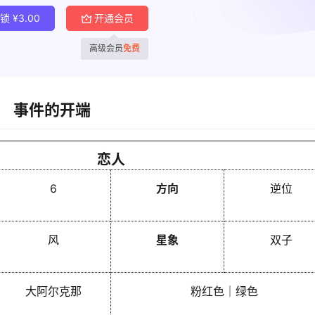
解锁
¥
3.00
开通会员
高级会员
免费
事件的开端
恋人
6
方向
逆位
风
星象
双子
大阿尔克那
粉红色｜绿色