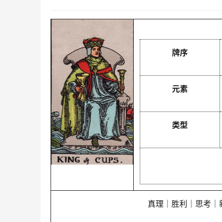
牌序
元素
类型
真理｜胜利｜思考｜