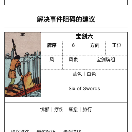
解决事件阻碍的建议
宝剑六
牌序
6
方向
正位
风
风象
宝剑牌组
蓝色｜白色
Six of Swords
忧郁｜疗伤｜痊愈｜旅行
牌义推演
逆位解析
牌面描述