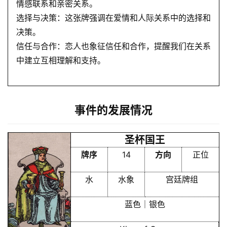
情感联系和亲密关系。
占
选择与决策：这张牌强调在爱情和人际关系中的选择和
卜
决策。
信任与合作：恋人也象征信任和合作，提醒我们在关系
中建立互相理解和支持。
命
理
登录
注册
事件的发展情况
解
梦
圣杯国王
牌序
14
方向
正位
A
水
水象
宫廷牌组
I
服
蓝色｜银色
务