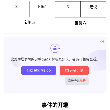
3
阻碍
5
建议
宝剑五
宝剑六
已付
此处为塔罗牌的完整高级AI解析及建议，会员可免费查看。
付费解锁
¥
3.00
开通会员
高级会员
免费
事件的开端