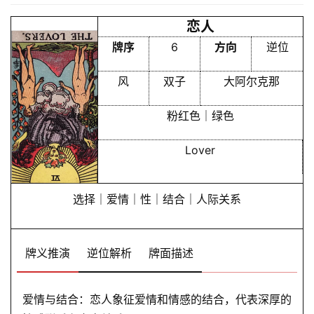
恋人
牌序
6
方向
逆位
风
双子
大阿尔克那
粉红色｜绿色
Lover
首
选择｜爱情｜性｜结合｜人际关系
页
牌义推演
逆位解析
牌面描述
黄
历
爱情与结合：恋人象征爱情和情感的结合，代表深厚的