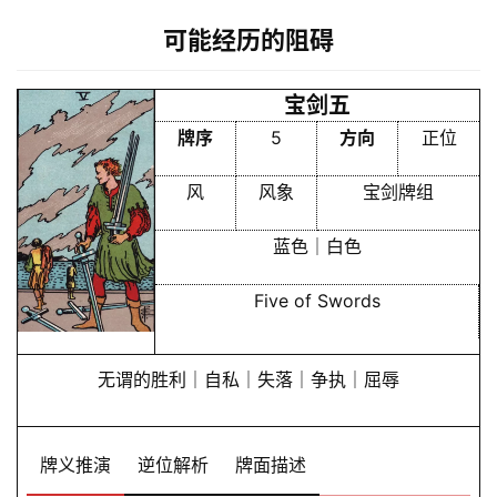
可能经历的阻碍
宝剑五
牌序
5
方向
正位
风
风象
宝剑牌组
蓝色｜白色
Five of Swords
无谓的胜利｜自私｜失落｜争执｜屈辱
牌义推演
逆位解析
牌面描述