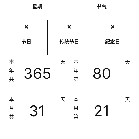
星期
节气
❌
❌
❌
节日
传统节日
纪念日
本
天
本
天
365
80
年
年
共
第
本
天
本
天
31
21
月
月
共
第