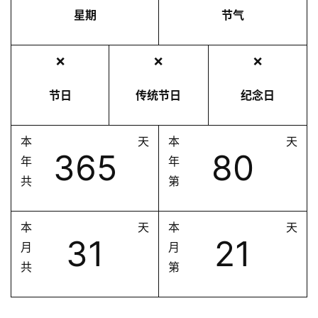
星期
节气
❌
❌
❌
节日
传统节日
纪念日
本
天
本
天
365
80
年
年
共
第
本
天
本
天
31
21
月
月
共
第