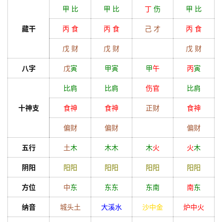
甲
比
甲
比
丁
伤
甲
比
藏干
丙
食
丙
食
己
才
丙
食
戊
财
戊
财
戊
财
首
八字
戊
寅
甲
寅
甲
午
丙
寅
页
比肩
比肩
伤官
比肩
十神支
食神
食神
正财
食神
黄
偏财
偏财
偏财
历
五行
土
木
木
木
木
火
火
木
阴阳
阳
阳
阳
阳
阳
阳
阳
阳
占
卜
方位
中
东
东
东
东南
南
东
纳音
城头土
大溪水
沙中金
炉中火
命