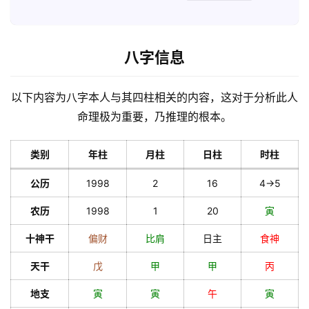
八字信息
以下内容为八字本人与其四柱相关的内容，这对于分析此人
命理极为重要，乃推理的根本。
类别
年柱
月柱
日柱
时柱
公历
1998
2
16
4->5
农历
1998
1
20
寅
十神干
偏财
比肩
日主
食神
天干
戊
甲
甲
丙
地支
寅
寅
午
寅