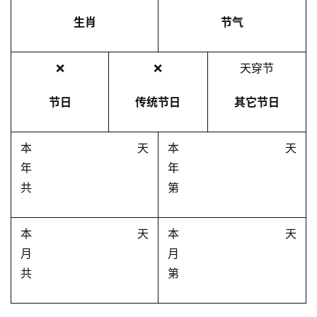
生肖
节气
❌
❌
天穿节
节日
传统节日
其它节日
本
天
本
天
年
年
共
第
本
天
本
天
月
月
共
第