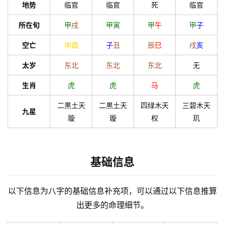
地势
临官
临官
死
临官
理
所在旬
甲
戌
甲
寅
甲
午
甲
子
空亡
申
酉
子
丑
辰
巳
戌
亥
解
梦
太岁
东北
东北
东北
无
生肖
虎
虎
马
虎
A
二黒土天
二黒土天
四绿木天
三碧木天
九星
I
璇
璇
权
玑
服
务
基础信息
会
员
以下信息为八字的基础信息补充项，可以通过以下信息推算
出更多的命理细节。