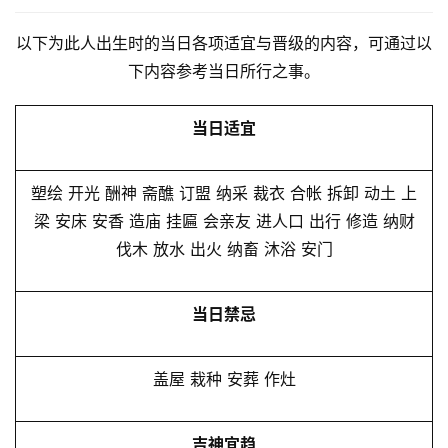
以下为此人出生时的当日各项适宜与晋级的内容，可通过以
下内容参考当日所行之事。
当日适宜
塑绘 开光 酬神 斋醮 订盟 纳采 裁衣 合帐 拆卸 动土 上
梁 安床 安香 造庙 挂匾 会亲友 进人口 出行 修造 纳财
伐木 放水 出火 纳畜 沐浴 安门
当日禁忌
盖屋 栽种 安葬 作灶
吉神宜趋