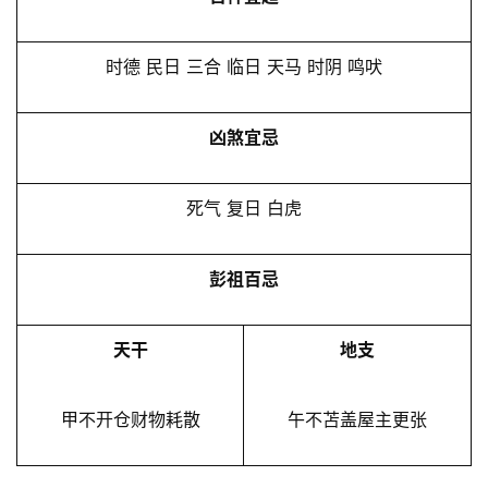
时德 民日 三合 临日 天马 时阴 鸣吠
凶煞宜忌
死气 复日 白虎
彭祖百忌
天干
地支
甲不开仓财物耗散
午不苫盖屋主更张