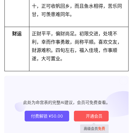
十，正可收帆回乡，而且⻥水相得，苦乐同
甘，可羡患难同年。
财运
正财平平，偏财尚足。初限交进，处境不
利，幸而作事勇敢，尚称平顺。喜欢交友，
财源难积。四旬左右，福入佳境，作事顺
遂，大可置业。
已付
此处为命宫表的完整AI建议，会员可免费查看。
付费解锁
¥
50.00
开通会员
高级会员
免费