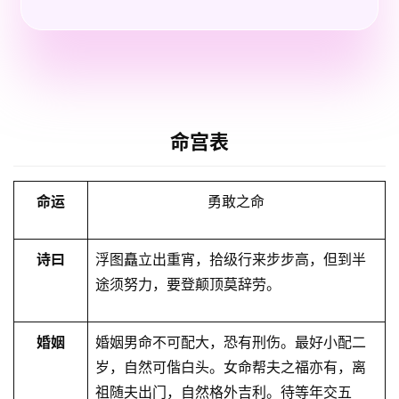
命宫表
命运
勇敢之命
诗曰
浮图矗立出重宵，拾级行来步步高，但到半
途须努力，要登颠顶莫辞劳。
婚姻
婚姻男命不可配大，恐有刑伤。最好小配二
岁，自然可偕白头。女命帮夫之福亦有，离
祖随夫出⻔，自然格外吉利。待等年交五