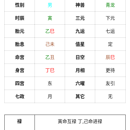
性别
男
神兽
青龙
时辰
寅
三元
下元
胎元
乙
巳
九运
七运
胎息
己
未
值星
定
命宫
乙
丑
日空
辰
巳
身宫
丁
巳
月相
更待
四宫
东
六曜
友引
七政
月
其它
无
禄
寅命互禄 丁,己命进禄