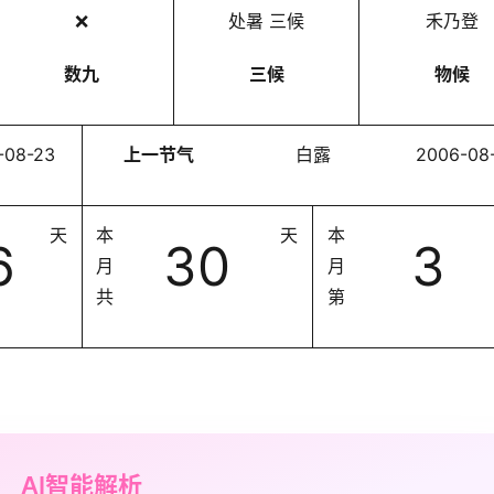
❌
处暑 三候
禾乃登
数九
三候
物候
-08-23
上一节气
白露
2006-08
天
本
天
本
6
30
3
月
月
共
第
AI智能解析