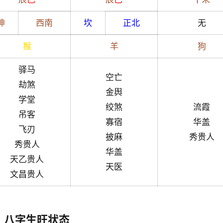
坤
西南
坎
正北
无
猴
羊
狗
驿马
空亡
劫煞
金舆
学堂
绞煞
流霞
吊客
寡宿
华盖
飞刃
披麻
秀贵人
秀贵人
华盖
天乙贵人
天医
文昌贵人
八字生旺状态