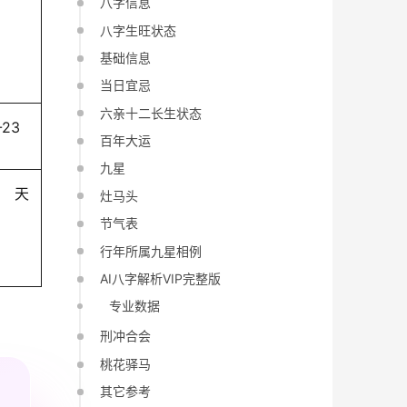
八字信息
八字生旺状态
基础信息
当日宜忌
六亲十二长生状态
-23
百年大运
九星
天
灶马头
节气表
行年所属九星相例
AI八字解析VIP完整版
专业数据
刑冲合会
桃花驿马
其它参考