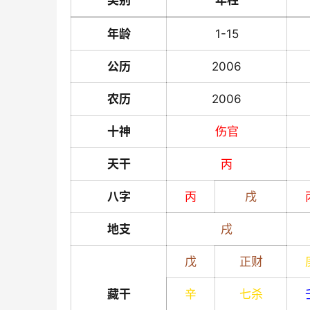
类别
年柱
年龄
1-15
公历
2006
农历
2006
十神
伤官
天干
丙
八字
丙
戌
地支
戌
戊
正财
藏干
辛
七杀