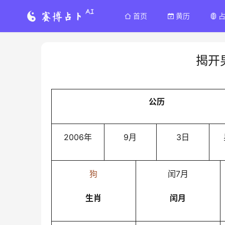
首页
黄历
揭开
公历
2006年
9月
3日
狗
闰7月
生肖
闰月