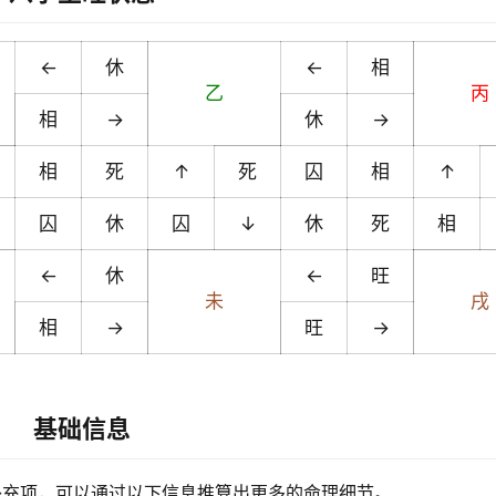
←
休
←
相
乙
丙
相
→
休
→
相
死
↑
死
囚
相
↑
囚
休
囚
↓
休
死
相
←
休
←
旺
未
戌
相
→
旺
→
基础信息
补充项，可以通过以下信息推算出更多的命理细节。