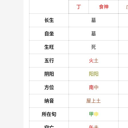
丁
食神
长生
墓
自坐
墓
生旺
死
五行
火
土
阴阳
阳
阳
方位
南
中
纳音
屋上土
所在旬
甲
申
空亡
午
未