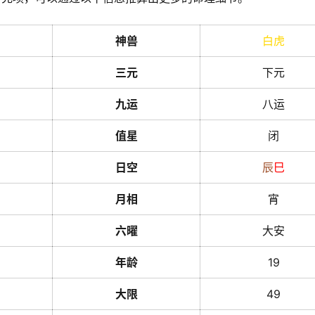
神兽
白虎
三元
下元
九运
八运
值星
闭
日空
辰
巳
月相
宵
六曜
大安
年龄
19
大限
49