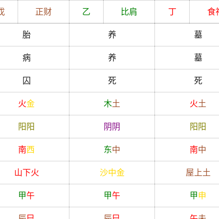
戊
正财
乙
比肩
丁
食
胎
养
墓
病
养
墓
囚
死
死
火
金
木
土
火
土
阳
阳
阴
阴
阳
阳
南
西
东
中
南
中
山下火
沙中金
屋上土
甲
午
甲
午
甲
申
辰
巳
辰
巳
午
未