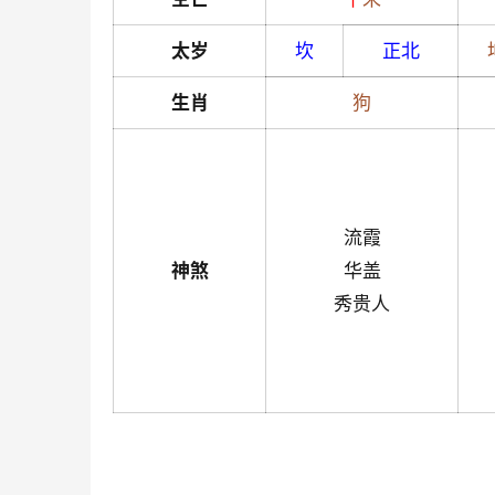
太岁
坎
正北
生肖
狗
流霞
神煞
华盖
秀贵人