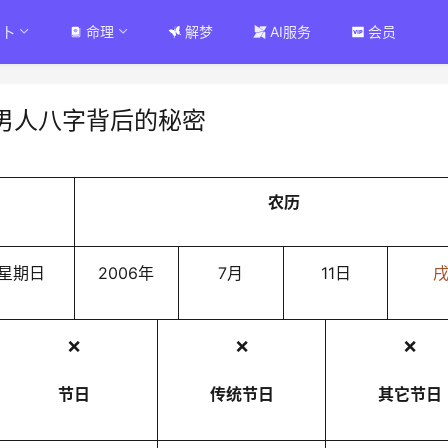
占卜
命理
解梦
AI服务
会员
男人八字背后的秘密
农历
星期日
2006年
7月
11日
❌
❌
❌
节日
传统节日
其它节日