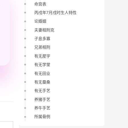
命宫表
丙戌年7月戌时生人特性
论婚姻
夫妻相刑克
子息多寡
兄弟相刑
有无屋宇
有无学堂
有无田业
有无蚕桑
有无手艺
养猪手艺
养牛手艺
所属骨例