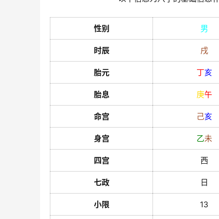
性别
男
时辰
戌
胎元
丁
亥
胎息
庚
午
命宫
己
亥
身宫
乙
未
四宫
西
七政
日
小限
13