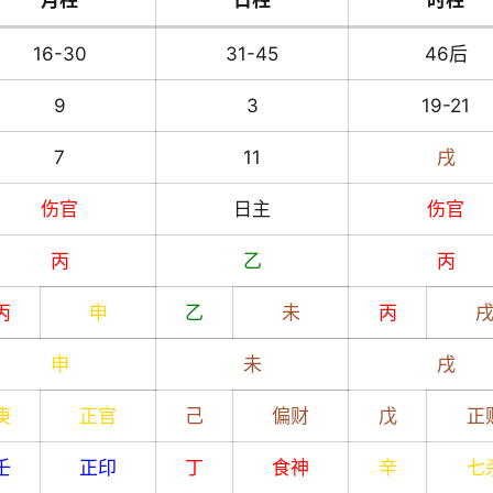
月柱
日柱
时柱
16-30
31-45
46后
9
3
19-21
7
11
戌
伤官
日主
伤官
丙
乙
丙
丙
申
乙
未
丙
申
未
戌
庚
正官
己
偏财
戊
正
壬
正印
丁
食神
辛
七