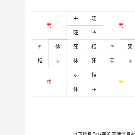
←
旺
丙
丙
旺
→
↑
休
死
相
↑
死
相
↓
休
死
囚
↓
←
相
戌
申
休
→
以下信息为八字的基础信息