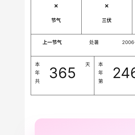
❌
❌
节气
三伏
上一节气
处暑
2006
本
天
本
365
24
年
年
共
第