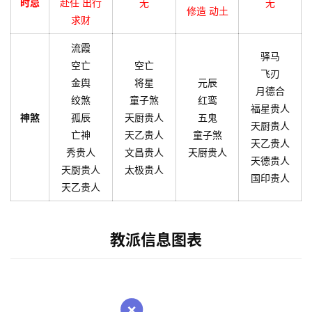
时忌
赴任 出行
无
无
修造 动土
求财
流霞
驿马
空亡
空亡
飞刃
金舆
将星
元辰
月德合
绞煞
童子煞
红鸾
福星贵人
神煞
孤辰
天厨贵人
五鬼
天厨贵人
亡神
天乙贵人
童子煞
天乙贵人
秀贵人
文昌贵人
天厨贵人
天德贵人
天厨贵人
太极贵人
国印贵人
天乙贵人
教派信息图表