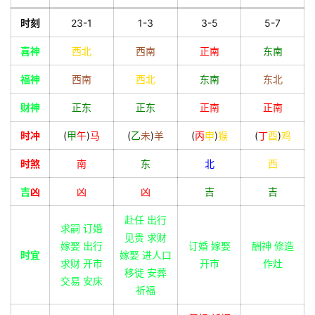
时刻
23-1
1-3
3-5
5-7
喜神
西北
西南
正南
东南
福神
西南
西北
东南
东北
财神
正东
正东
正南
正南
时冲
(
甲
午
)
马
(
乙
未
)
羊
(
丙
申
)
猴
(
丁
酉
)
鸡
时煞
南
东
北
西
吉
凶
凶
凶
吉
吉
赴任 出行
求嗣 订婚
见贵 求财
嫁娶 出行
订婚 嫁娶
酬神 修造
时宜
嫁娶 进人口
求财 开市
开市
作灶
移徙 安葬
交易 安床
祈福