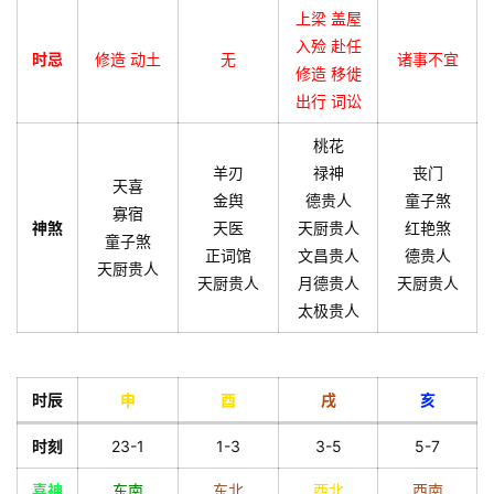
上梁 盖屋
入殓 赴任
时忌
修造 动土
无
诸事不宜
修造 移徙
出行 词讼
桃花
羊刃
禄神
丧门
天喜
金舆
德贵人
童子煞
寡宿
神煞
天医
天厨贵人
红艳煞
童子煞
正词馆
文昌贵人
德贵人
天厨贵人
天厨贵人
月德贵人
天厨贵人
太极贵人
时辰
申
酉
戌
亥
时刻
23-1
1-3
3-5
5-7
喜神
东南
东北
西北
西南