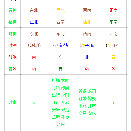
喜神
东北
西北
西南
正南
福神
正北
西南
西北
东南
财神
东北
东北
西南
西南
时冲
(
戊
戌
)
狗
(
己
亥
)
猪
(
庚
子
)
鼠
(
辛
丑
)
牛
时煞
南
东
北
西
吉
凶
凶
吉
凶
凶
祈福 求嗣
订婚 嫁娶
祈福 求嗣
出行 求财
订婚 嫁娶
时宜
无
开市 交易
无
求财 开市
安床 修造
交易 安床
盖屋 移徙
赴任