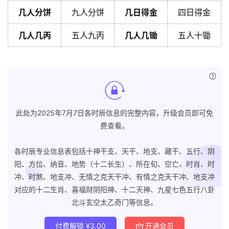
几人分饼
九人分饼
几日得金
四日得金
几人几丙
五人九丙
几人几锄
五人十锄
已付
此处为2025年7月7日各时辰信息的完整内容，升级会员即可免
费查看。
各时辰专业信息表包括十神干支、天干、地支、藏干、五行、阴
阳、方位、纳音、地势（十二长生）、所在旬、空亡、时肖、时
冲、时煞、地支冲、无情之克天干冲、有情之克天干冲、地支冲
对应的十二生肖、喜福财阴阳神、十二天神、九星七色五行八卦
北斗玄空太乙奇门等信息。
付费解锁
¥
3.00
开通会员