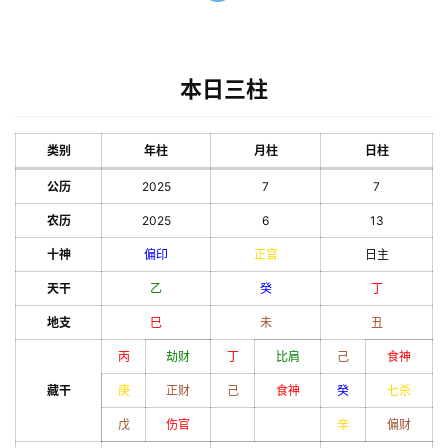
本日三柱
类别
年柱
月柱
日柱
公历
2025
7
7
农历
2025
6
13
十神
偏印
正官
日主
天干
乙
癸
丁
地支
巳
未
丑
丙
劫财
丁
比肩
己
食神
藏干
庚
正财
己
食神
癸
七杀
戊
伤官
辛
偏财