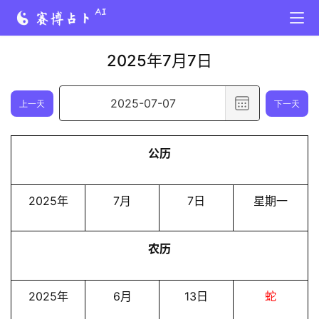
2025年7月7日
选
上一天
下一天
择
日
公历
期
,
已
2025年
7月
7日
星期一
选
择
农历
日
期
2
2025年
6月
13日
蛇
0