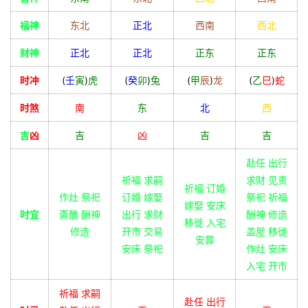
福神
东北
正北
西南
西北
财神
正北
正北
正东
正东
时冲
(
壬
寅
)
虎
(
癸
卯
)
兔
(
甲
辰
)
龙
(
乙
巳
)
蛇
时煞
南
东
北
西
吉
凶
吉
凶
吉
吉
赴任 出行
祈福 求嗣
求财 见贵
祈福 订婚
作灶 祭祀
订婚 嫁娶
祭祀 祈福
嫁娶 安床
时宜
斋醮 酬神
出行 求财
酬神 修造
移徙 入宅
修造
开市 交易
盖屋 移徙
安葬
安床 祭祀
作灶 安床
入宅 开市
祈福 求嗣
赴任 出行