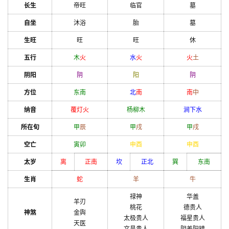
长生
帝旺
临官
墓
自坐
沐浴
胎
墓
生旺
旺
旺
休
五行
木
火
水
火
火
土
阴阳
阴
阳
阴
方位
东南
北
南
南
中
纳音
覆灯火
杨柳木
涧下水
所在旬
甲
辰
甲
戌
甲
戌
空亡
寅
卯
申
酉
申
酉
太岁
离
正南
坎
正北
巽
东南
生肖
蛇
羊
牛
禄神
华盖
羊刃
桃花
德贵人
神煞
金舆
太极贵人
福星贵人
天医
文昌贵人
阴差阳错