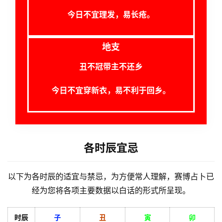
今日不宜理发，易长疮。
A
I
服
地支
务
丑不冠带主不还乡
今日不宜穿新衣，易不利于回乡。
会
员
各时辰宜忌
以下为各时辰的适宜与禁忌，为方便常人理解，赛博占卜已
经为您将各项主要数据以白话的形式所呈现。
时辰
子
丑
寅
卯