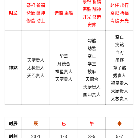
祭祀 祈福
祭祀 祈福
赴任 出行
斋醮 酬神
时忌
斋醮 酬神
造船 乘船
祭祀 祈福
开光 修造
修造 动土
斋醮 开光
安葬
空亡
勾煞
灾煞
劫煞
血刃
华盖
空亡
天厨贵人
吊客
月德合
学堂
神煞
太极贵人
童子煞
福星贵人
披麻
天乙贵人
秀贵人
天厨贵人
天德合
福星贵人
天厨贵人
天厨贵人
国印贵人
太极贵人
时辰
辰
巳
午
未
时刻
23-1
1-3
3-5
5-7