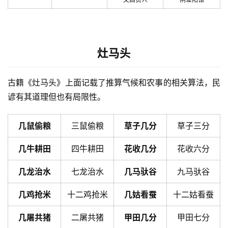
灶马头
古籍《灶马头》上面记载了推算气候和农事的相关算法，民
谚有其道理但也有局限性。
几鼠偷粮
三鼠偷粮
草子几分
草子三分
几牛耕田
四牛耕田
花收几分
花收六分
几龙治水
七龙治水
几马驮谷
九马驮谷
几鸡抢米
十二鸡抢米
几姑看蚕
十二姑看蚕
几屠共猪
二屠共猪
甲田几分
甲田七分