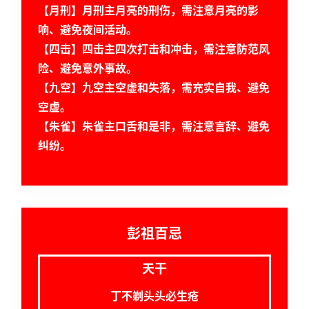
页
【月刑】月刑主月亮的刑伤，需注意月亮的影
响、避免夜间活动。
【四击】四击主四次打击和冲击，需注意防范风
黄
险、避免意外事故。
历
【九空】九空主空虚和失落，需充实自我、避免
空虚。
【朱雀】朱雀主口舌和是非，需注意言辞、避免
占
卜
纠纷。
命
理
登录
注册
彭祖百忌
天干
解
梦
丁不剃头头必生疮