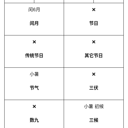
2
闰6月
❌
5
年
闰月
节日
7
月
❌
❌
7
日
传统节日
其它节日
小暑
❌
节气
三伏
❌
小暑 初候
数九
三候