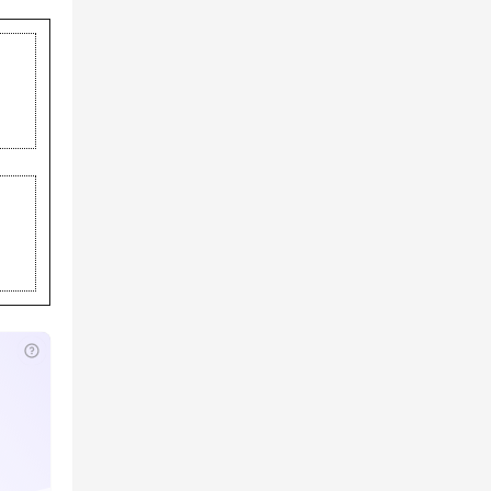
已付费？
登录
或
刷新