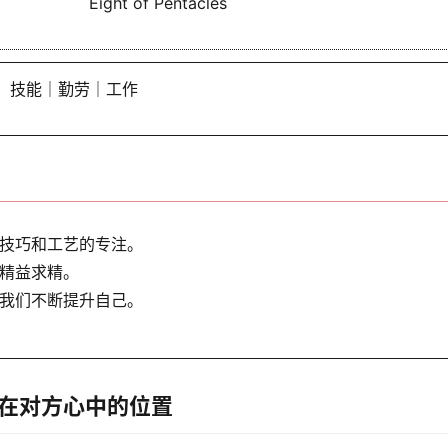
Eight of Pentacles
技能｜勤劳｜工作
技巧和工艺的专注。
精益求精。
我们不断提升自己。
在对方心中的位置