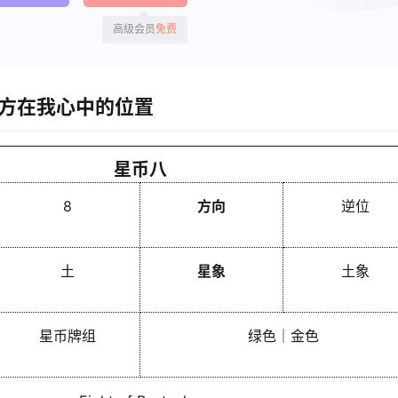
高级会员
免费
方在我心中的位置
星币八
8
方向
逆位
土
星象
土象
星币牌组
绿色｜金色