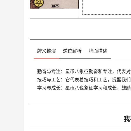
牌义推演
逆位解析
牌面描述
勤奋与专注：星币八象征勤奋和专注，代表对
技巧与工艺：它代表着技巧和工艺，提醒我们
学习与成长：星币八也象征学习和成长，鼓励
我