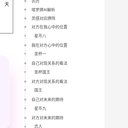
农历
天
塔罗牌AI解析
灵感对应牌阵
对方在我心中的位置
星币八
我在对方心中的位置
圣杯一
自己对现关系的看法
圣杯国王
对方对现关系的看法
国王
自己对未来的期待
星币九
对方对未来的期待
恋人