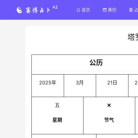
首页
黄历
塔
公历
2025年
3月
21日
2
五
❌
星期
节气