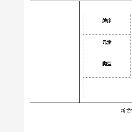
牌序
元素
类型
新感