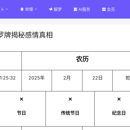
占卜
命理
解梦
AI服务
会员
罗牌揭秘感情真相
农历
1:25:32
2025年
2月
22日
❌
❌
❌
节日
传统节日
纪念日