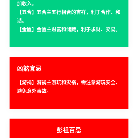
加收入。
【五合】五合主五行相合的吉祥，利于合作、和
黄
谐。
历
【金匮】金匮主财富和储藏，利于求财、交易。
占
卜
凶煞宜忌
命
【游祸】游祸主游玩和灾祸，需注意游玩安全、
理
登录
注册
避免意外事故。
解
梦
彭祖百忌