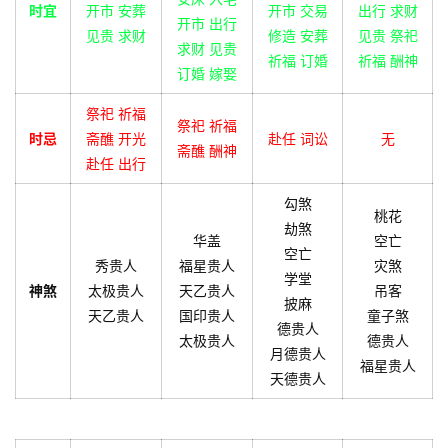
时宜
开市 安葬
开市 交易
出行 求财
开市 出行
见贵 求财
修造 安葬
见贵 祭祀
求财 见贵
祈福 订婚
祈福 酬神
订婚 嫁娶
祭祀 祈福
祭祀 祈福
时忌
斋醮 开光
赴任 词讼
无
斋醮 酬神
赴任 出行
勾煞
桃花
劫煞
华盖
空亡
空亡
秀贵人
福星贵人
灾煞
学堂
神煞
太极贵人
天乙贵人
吊客
披麻
天乙贵人
国印贵人
童子煞
德贵人
太极贵人
德贵人
月德贵人
福星贵人
天德贵人