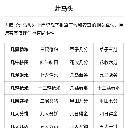
灶马头
古籍《灶马头》上面记载了推算气候和农事的相关算法，民
谚有其道理但也有局限性。
几鼠偷粮
三鼠偷粮
草子几分
草子三分
几牛耕田
四牛耕田
花收几分
花收六分
几龙治水
七龙治水
几马驮谷
九马驮谷
几鸡抢米
十二鸡抢米
几姑看蚕
十二姑看蚕
几屠共猪
二屠共猪
甲田几分
甲田七分
几人分饼
九人分饼
几日得金
四日得金
几人几丙
五人九丙
几人几锄
五人十锄