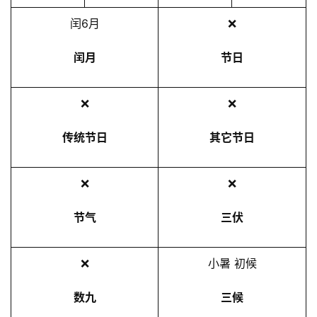
2
闰6月
❌
5
年
闰月
节日
7
月
❌
❌
8
日
传统节日
其它节日
❌
❌
节气
三伏
❌
小暑 初候
数九
三候