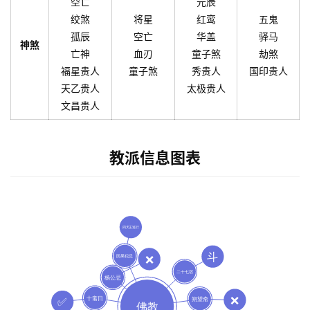
空亡
元辰
绞煞
将星
红鸾
五鬼
孤辰
空亡
华盖
驿马
神煞
亡神
血刃
童子煞
劫煞
福星贵人
童子煞
秀贵人
国印贵人
天乙贵人
太极贵人
文昌贵人
教派信息图表