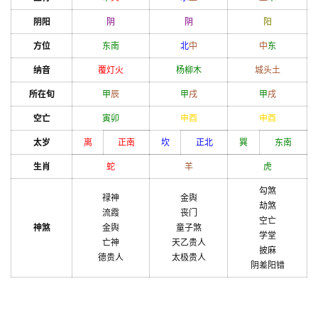
阴阳
阴
阴
阳
方位
东南
北
中
中
东
纳音
覆灯火
杨柳木
城头土
所在旬
甲
辰
甲
戌
甲
戌
空亡
寅
卯
申
酉
申
酉
太岁
离
正南
坎
正北
巽
东南
生肖
蛇
羊
虎
勾煞
禄神
金舆
劫煞
流霞
丧门
空亡
神煞
金舆
童子煞
学堂
亡神
天乙贵人
披麻
德贵人
太极贵人
阴差阳错