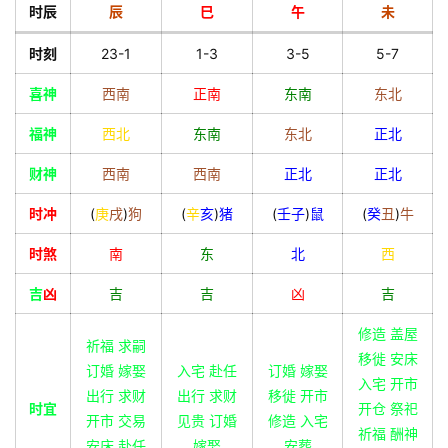
时辰
辰
巳
午
未
时刻
23-1
1-3
3-5
5-7
喜神
西南
正南
东南
东北
福神
西北
东南
东北
正北
财神
西南
西南
正北
正北
时冲
(
庚
戌
)
狗
(
辛
亥
)
猪
(
壬
子
)
鼠
(
癸
丑
)
牛
时煞
南
东
北
西
吉
凶
吉
吉
凶
吉
修造 盖屋
祈福 求嗣
移徙 安床
订婚 嫁娶
入宅 赴任
订婚 嫁娶
入宅 开市
出行 求财
出行 求财
移徙 开市
时宜
开仓 祭祀
开市 交易
见贵 订婚
修造 入宅
祈福 酬神
安床 赴任
嫁娶
安葬