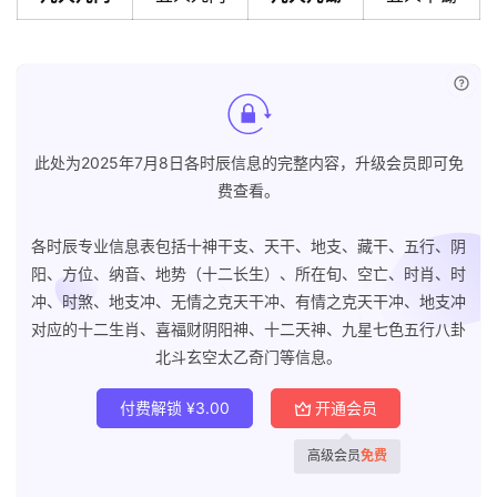
已付
此处为2025年7月8日各时辰信息的完整内容，升级会员即可免
费查看。
各时辰专业信息表包括十神干支、天干、地支、藏干、五行、阴
阳、方位、纳音、地势（十二长生）、所在旬、空亡、时肖、时
冲、时煞、地支冲、无情之克天干冲、有情之克天干冲、地支冲
对应的十二生肖、喜福财阴阳神、十二天神、九星七色五行八卦
北斗玄空太乙奇门等信息。
付费解锁
¥
3.00
开通会员
高级会员
免费