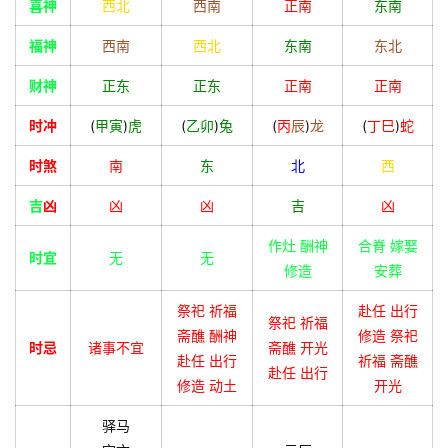
喜神
西北
西南
正南
东南
福神
西南
西北
东南
东北
财神
正东
正东
正南
正南
时冲
(
甲
寅
)
虎
(
乙
卯
)
兔
(
丙
辰
)
龙
(
丁
巳
)
蛇
时煞
南
东
北
西
吉
凶
凶
凶
吉
凶
作灶 酬神
合脊 嫁娶
时宜
无
无
修造
安葬
祭祀 祈福
赴任 出行
祭祀 祈福
斋醮 酬神
修造 祭祀
时忌
诸事不宜
斋醮 开光
赴任 出行
祈福 斋醮
赴任 出行
修造 动土
开光
驿马