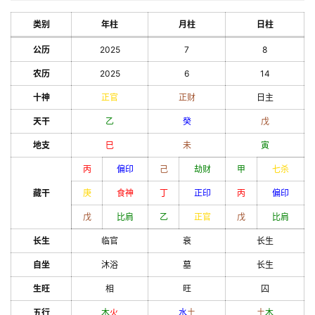
类别
年柱
月柱
日柱
公历
2025
7
8
农历
2025
6
14
十神
正官
正财
日主
天干
乙
癸
戊
地支
巳
未
寅
丙
偏印
己
劫财
甲
七杀
藏干
庚
食神
丁
正印
丙
偏印
戊
比肩
乙
正官
戊
比肩
长生
临官
衰
长生
自坐
沐浴
墓
长生
生旺
相
旺
囚
五行
木
火
水
土
土
木