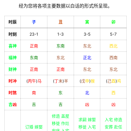
经为您将各项主要数据以白话的形式所呈现。
时辰
子
丑
寅
卯
时刻
23-1
1-3
3-5
5-7
喜神
正南
东南
东北
西北
福神
东南
东北
正北
西南
财神
正南
正南
东北
东北
时冲
(
丙
午
)
马
(
丁
未
)
羊
(
戊
申
)
猴
(
己
酉
)
鸡
时煞
南
东
北
西
吉
凶
吉
吉
凶
凶
修造 盖屋
求嗣 嫁娶
入宅 修造
移徙 作灶
订婚 嫁娶
移徙 入宅
安葬 赴任
安床 入宅