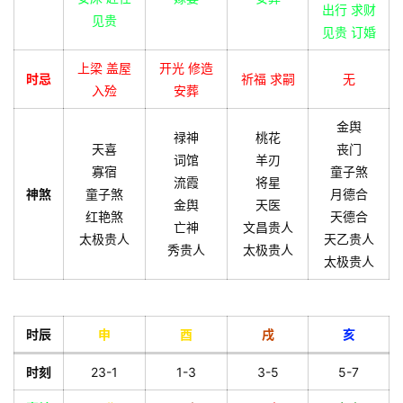
出行 求财
见贵
见贵 订婚
上梁 盖屋
开光 修造
时忌
祈福 求嗣
无
入殓
安葬
金舆
禄神
桃花
天喜
丧门
词馆
羊刃
寡宿
童子煞
流霞
将星
神煞
童子煞
月德合
金舆
天医
红艳煞
天德合
亡神
文昌贵人
太极贵人
天乙贵人
秀贵人
太极贵人
太极贵人
时辰
申
酉
戌
亥
时刻
23-1
1-3
3-5
5-7