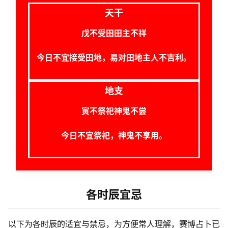
A
天干
I
服
戊不受田田主不祥
务
今日不宜接受田地，易对田地主人不吉利。
会
地支
员
寅不祭祀神鬼不尝
今日不宜祭祀，神鬼不享用。
各时辰宜忌
以下为各时辰的适宜与禁忌，为方便常人理解，赛博占卜已