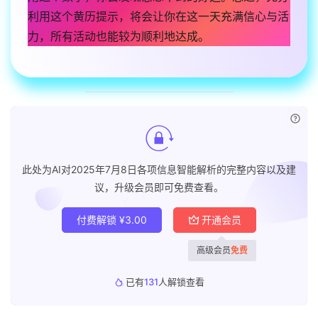
利用这个黄历提示，将会让你在这一天充满信心与活
力，所有活动也能较为顺利地达成。
已付
此处为AI对2025年7月8日各项信息智能解析的完整内容以及建
议，升级会员即可免费查看。
付费解锁
¥
3.00
开通会员
高级会员
免费
已有
131
人解锁查看