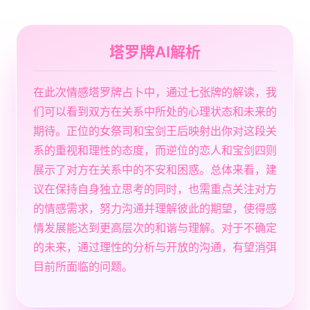
塔罗牌AI解析
在此次情感塔罗牌占卜中，通过七张牌的解读，我
们可以看到双方在关系中所处的心理状态和未来的
期待。正位的女祭司和宝剑王后映射出你对这段关
系的重视和理性的态度，而逆位的恋人和宝剑四则
展示了对方在关系中的不安和困惑。总体来看，建
议在保持自身独立思考的同时，也需重点关注对方
的情感需求，努力沟通并理解彼此的期望，使得感
情发展能达到更高层次的和谐与理解。对于不确定
的未来，通过理性的分析与开放的沟通，有望消弭
目前所面临的问题。