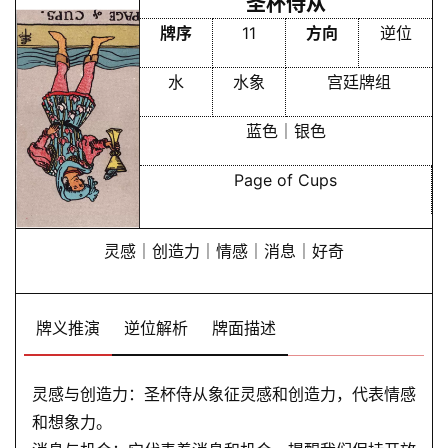
圣杯侍从
牌序
11
方向
逆位
水
水象
宫廷牌组
蓝色｜银色
Page of Cups
灵感｜创造力｜情感｜消息｜好奇
牌义推演
逆位解析
牌面描述
灵感与创造力：圣杯侍从象征灵感和创造力，代表情感
和想象力。