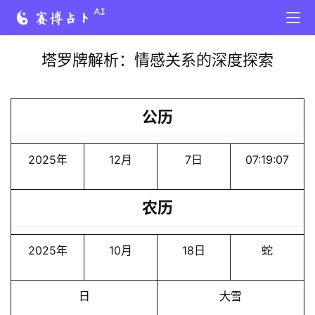
塔罗牌解析：情感关系的深度探索
公历
2025年
12月
7日
07:19:07
农历
2025年
10月
18日
蛇
日
大雪