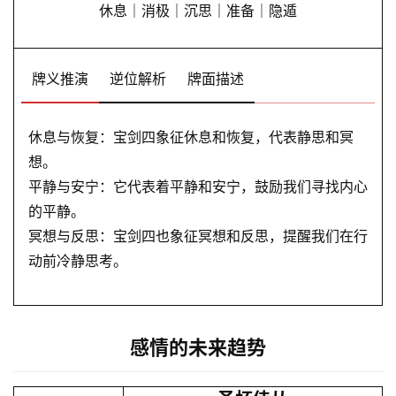
休息｜消极｜沉思｜准备｜隐遁
牌义推演
逆位解析
牌面描述
休息与恢复：宝剑四象征休息和恢复，代表静思和冥
想。
平静与安宁：它代表着平静和安宁，鼓励我们寻找内心
的平静。
冥想与反思：宝剑四也象征冥想和反思，提醒我们在行
动前冷静思考。
感情的未来趋势