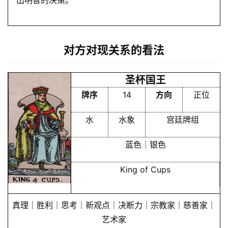
员
对方对现关系的看法
圣杯国王
牌序
14
方向
正位
水
水象
宫廷牌组
蓝色｜银色
King of Cups
真理｜胜利｜思考｜新观点｜决断力｜宗教家｜慈善家｜
艺术家