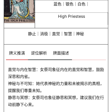
蓝色｜银色｜白色｜
High Priestess
静止｜消极｜直觉｜智慧｜神秘
牌义推演
逆位解析
牌面描述
直觉与内在智慧：女祭司象征内在的直觉和智慧，鼓励
深思和内省。
神秘与不可知：她代表神秘的力量和未被揭示的真相，
提醒我们尊重未知。
静思与冥想：女祭司也象征静思和冥想，建议我们在行
动前静下心来。