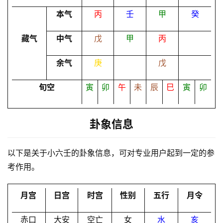
本气
丙
壬
甲
癸
命
理
登录
注册
藏气
中气
戊
甲
丙
余气
庚
戊
解
梦
旬空
寅
卯
午
未
辰
巳
寅
卯
卦象信息
A
I
服
以下是关于小六壬的卦象信息，可对专业用户起到一定的参
务
考作用。
月宫
日宫
时宫
性别
五行
月令
会
员
赤口
大安
空亡
女
水
亥