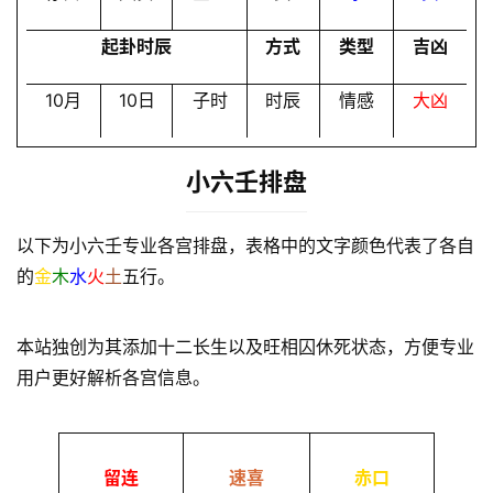
起卦时辰
方式
类型
吉凶
10月
10日
子时
时辰
情感
大凶
小六壬排盘
以下为小六壬专业各宫排盘，表格中的文字颜色代表了各自
的
金
木
水
火
土
五行。
本站独创为其添加十二长生以及旺相囚休死状态，方便专业
用户更好解析各宫信息。
留连
速喜
赤口