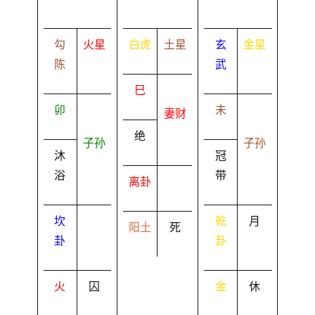
勾
火星
白虎
土星
玄
金星
陈
武
巳
卯
未
妻财
绝
子孙
子孙
沐
冠
浴
带
离卦
坎
乾
月
阳土
死
卦
卦
火
囚
金
休