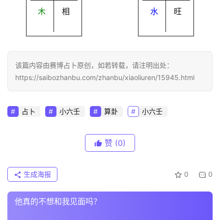
木
相
水
旺
该篇内容由赛博占卜原创，如若转载，请注明出处：
https://saibozhanbu.com/zhanbu/xiaoliuren/15945.html
占卜
小六壬
算卦
小六壬
赞
(0)
生成海报
0
0
他真的不想和我见面吗？