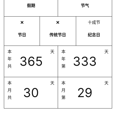
假期
节气
❌
❌
十成节
节日
传统节日
纪念日
本
天
本
天
365
333
年
年
共
第
本
天
本
天
30
29
月
月
共
第