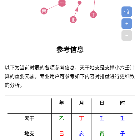
参考信息
首
页
以下为当前时辰的各项参考信息，天干地支是支撑小六壬计
算的重要元素，专业用户可参考如下内容对排盘进行更细致
的分析。
黄
历
年
月
日
时
天干
乙
丁
壬
壬
占
卜
地支
巳
亥
寅
子