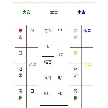
大安
空亡
小吉
朱
空
青龙
空
螣
水星
雀
蛇
亥
丑
酉
自身
临官
兄弟
父母
冠
沐
带
浴
艮卦
时
震
日
巽
阴土
死
卦
卦