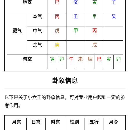
地支
巳
亥
寅
子
本气
丙
壬
甲
癸
命
理
登录
注册
藏气
中气
戊
甲
丙
余气
庚
戊
解
梦
旬空
寅
卯
午
未
辰
巳
寅
卯
A
卦象信息
I
服
以下是关于小六壬的卦象信息，可对专业用户起到一定的参
务
考作用。
会
月宫
日宫
时宫
性别
五行
月令
员