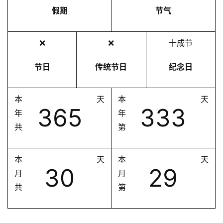
假期
节气
❌
❌
十成节
节日
传统节日
纪念日
本
天
本
天
365
333
年
年
共
第
本
天
本
天
30
29
月
月
共
第