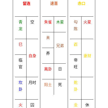
留连
速喜
赤口
青
空
朱雀
木星
勾
火星
龙
陈
未
巳
酉
兄弟
养
自身
妻财
临
帝
官
旺
离卦
日
坎
月时
乾
阳土
死
卦
卦
火
囚
金
休