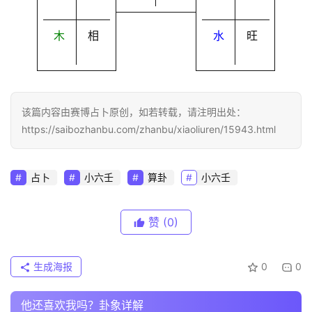
木
相
水
旺
该篇内容由赛博占卜原创，如若转载，请注明出处：
https://saibozhanbu.com/zhanbu/xiaoliuren/15943.html
占卜
小六壬
算卦
小六壬
赞
(0)
生成海报
0
0
他还喜欢我吗？卦象详解