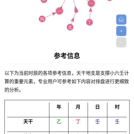
参考信息
首
页
以下为当前时辰的各项参考信息，天干地支是支撑小六壬计
算的重要元素，专业用户可参考如下内容对排盘进行更细致
黄
的分析。
历
年
月
日
时
占
天干
乙
丁
壬
壬
卜