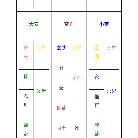
大安
空亡
小吉
螣
金星
玄武
金星
白
土星
蛇
虎
丑
卯
亥
子孙
衰
父母
官鬼
帝
临
旺
官
艮卦
震
巽
阴土
死
卦
卦