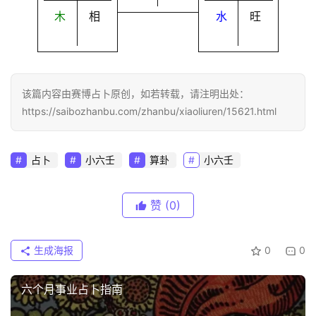
木
相
水
旺
该篇内容由赛博占卜原创，如若转载，请注明出处：
https://saibozhanbu.com/zhanbu/xiaoliuren/15621.html
占卜
小六壬
算卦
小六壬
赞
(0)
生成海报
0
0
六个月事业占卜指南