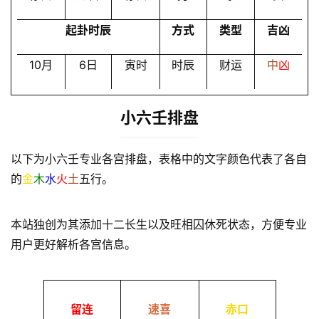
起卦时辰
方式
类型
吉凶
10月
6日
寅时
时辰
财运
中
凶
小六壬排盘
以下为小六壬专业各宫排盘，表格中的文字颜色代表了各自
的
金
木
水
火
土
五行。
本站独创为其添加十二长生以及旺相囚休死状态，方便专业
用户更好解析各宫信息。
留连
速喜
赤口