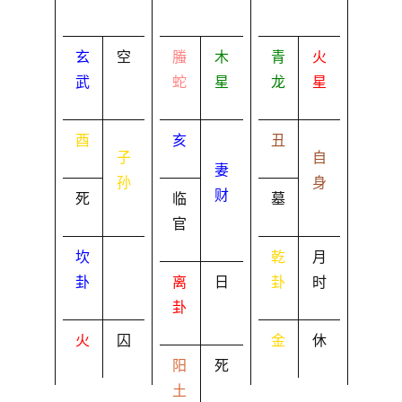
玄
空
螣
木
青
火
武
蛇
星
龙
星
酉
亥
丑
子
自
妻
孙
身
财
死
临
墓
官
坎
乾
月
卦
离
日
卦
时
卦
火
囚
金
休
阳
死
土