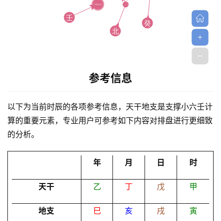
参考信息
首
页
以下为当前时辰的各项参考信息，天干地支是支撑小六壬计
算的重要元素，专业用户可参考如下内容对排盘进行更细致
的分析。
黄
历
年
月
日
时
天干
乙
丁
戊
甲
占
卜
地支
巳
亥
戌
寅