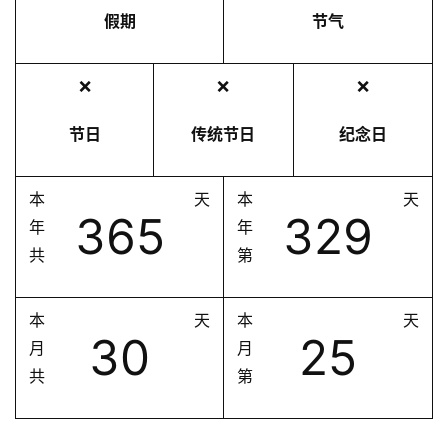
假期
节气
❌
❌
❌
节日
传统节日
纪念日
本
天
本
天
365
329
年
年
共
第
本
天
本
天
30
25
月
月
共
第