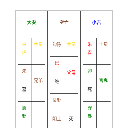
大安
空亡
小吉
白
金星
勾陈
金星
朱
土星
虎
雀
巳
未
卯
父母
兄弟
官鬼
绝
墓
死
艮卦
震
巽
卦
卦
阴土
死