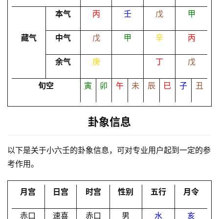
本气
丙
壬
戊
甲
命
理
登录
注册
藏气
中气
戊
甲
辛
丙
余气
庚
丁
戊
解
梦
旬空
寅
卯
午
未
辰
巳
子
丑
卦象信息
A
I
服
以下是关于小六壬的卦象信息，可对专业用户起到一定的参
务
考作用。
月宫
日宫
时宫
性别
五行
月令
会
员
赤口
速喜
赤口
男
水
亥