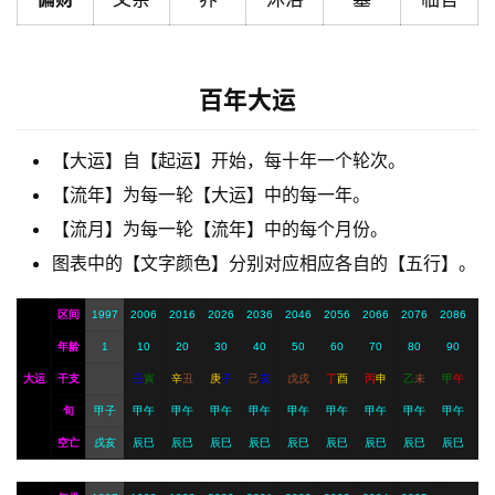
解
梦
百年大运
A
I
【大运】自【起运】开始，每十年一个轮次。
服
【流年】为每一轮【大运】中的每一年。
务
【流月】为每一轮【流年】中的每个月份。
图表中的【文字颜色】分别对应相应各自的【五行】。
会
员
区间
1997
2006
2016
2026
2036
2046
2056
2066
2076
2086
年龄
1
10
20
30
40
50
60
70
80
90
大运
干支
壬
寅
辛
丑
庚
子
己
亥
戊
戌
丁
酉
丙
申
乙
未
甲
午
旬
甲子
甲午
甲午
甲午
甲午
甲午
甲午
甲午
甲午
甲午
空亡
戌亥
辰巳
辰巳
辰巳
辰巳
辰巳
辰巳
辰巳
辰巳
辰巳