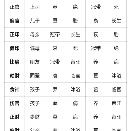
正官
上司
养
绝
冠带
死
首
页
偏官
儿子
墓
胎
衰
长生
正印
母亲
冠带
长生
衰
胎
黄
偏印
偏母
衰
死
冠带
绝
历
比肩
朋友
冠带
帝旺
养
病
占
劫财
同辈
衰
临官
墓
沐浴
卜
食神
孩子
养
沐浴
墓
临官
命
伤官
孩子
墓
病
养
帝旺
理
登录
注册
正财
妻财
墓
病
养
帝旺
偏财
父亲
养
沐浴
墓
临官