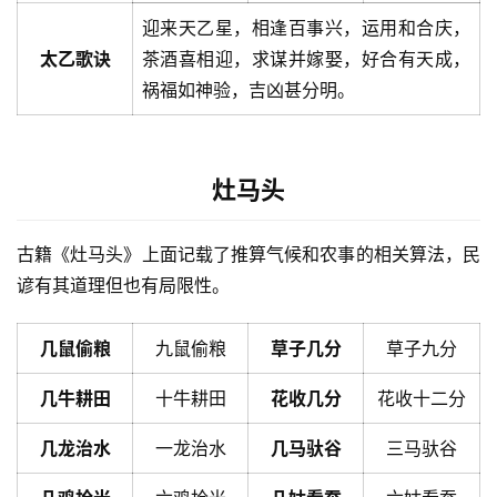
迎来天乙星，相逢百事兴，运用和合庆，
太乙歌诀
茶酒喜相迎，求谋并嫁娶，好合有天成，
祸福如神验，吉凶甚分明。
灶马头
古籍《灶马头》上面记载了推算气候和农事的相关算法，民
谚有其道理但也有局限性。
几鼠偷粮
九鼠偷粮
草子几分
草子九分
几牛耕田
十牛耕田
花收几分
花收十二分
几龙治水
一龙治水
几马驮谷
三马驮谷