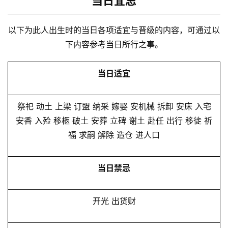
当日宜忌
以下为此人出生时的当日各项适宜与晋级的内容，可通过以
下内容参考当日所行之事。
当日适宜
祭祀 动土 上梁 订盟 纳采 嫁娶 安机械 拆卸 安床 入宅
安香 入殓 移柩 破土 安葬 立碑 谢土 赴任 出行 移徙 祈
福 求嗣 解除 造仓 进人口
当日禁忌
开光 出货财