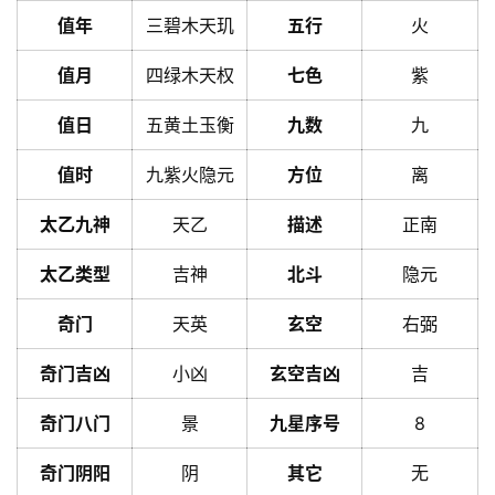
值年
三碧木天玑
五行
火
值月
四绿木天权
七色
紫
值日
五黄土玉衡
九数
九
值时
九紫火隐元
方位
离
太乙九神
天乙
描述
正南
太乙类型
吉神
北斗
隐元
奇门
天英
玄空
右弼
奇门吉凶
小凶
玄空吉凶
吉
奇门八门
景
九星序号
8
奇门阴阳
阴
其它
无