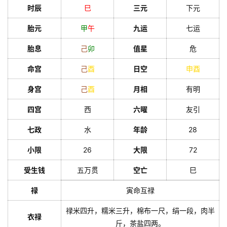
时辰
巳
三元
下元
胎元
甲
午
九运
七运
胎息
己
卯
值星
危
命宫
己
酉
日空
申
酉
身宫
己
酉
月相
有明
四宫
西
六曜
友引
七政
水
年龄
28
小限
26
大限
72
受生钱
五万贯
空亡
巳
禄
寅命互禄
禄米四升，糯米三升，棉布一尺，绢一段，肉半
衣禄
斤，茶盐四两。