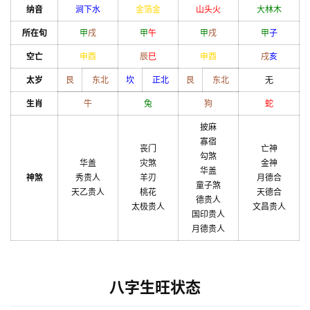
纳音
涧下水
金箔金
山头火
大林木
所在旬
甲
戌
甲
午
甲
戌
甲
子
空亡
申
酉
辰
巳
申
酉
戌
亥
太岁
艮
东北
坎
正北
艮
东北
无
生肖
牛
兔
狗
蛇
披麻
寡宿
丧门
亡神
勾煞
华盖
灾煞
金神
华盖
神煞
秀贵人
羊刃
月德合
童子煞
天乙贵人
桃花
天德合
德贵人
太极贵人
文昌贵人
国印贵人
月德贵人
八字生旺状态