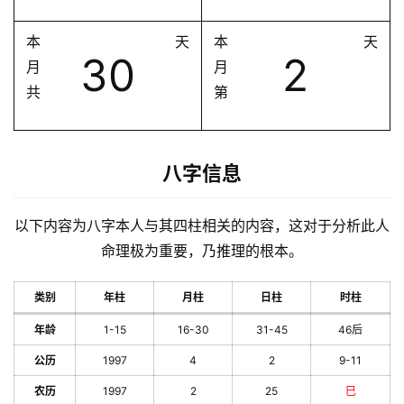
本
天
本
天
30
2
月
月
共
第
八字信息
以下内容为八字本人与其四柱相关的内容，这对于分析此人
命理极为重要，乃推理的根本。
类别
年柱
月柱
日柱
时柱
年龄
1-15
16-30
31-45
46后
公历
1997
4
2
9-11
农历
1997
2
25
巳