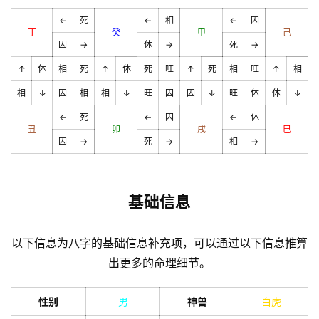
←
死
←
相
←
囚
丁
癸
甲
己
囚
→
休
→
死
→
↑
休
相
死
↑
休
死
旺
↑
死
相
旺
↑
相
相
↓
囚
相
相
↓
旺
囚
囚
↓
旺
休
休
↓
←
死
←
囚
←
休
丑
卯
戌
巳
囚
→
死
→
相
→
基础信息
以下信息为八字的基础信息补充项，可以通过以下信息推算
出更多的命理细节。
性别
男
神兽
白虎