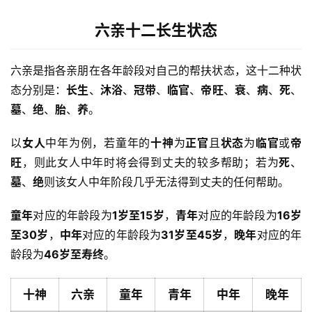
六亲十二长生状态
六亲是指各亲朋在各年龄段对自己的帮扶状态，这十二种状
态分别是：
长生
、
沐浴
、
冠带
、
临官
、
帝旺
、
衰
、
病
、
死
、
墓
、
绝
、
胎
、
养
。
以
女人
中年为例，若童年的
十神
为
正官
且
状态
为
临官
或
帝
旺
，则此女人中年时将会得到丈夫的较多帮助；若为
死
、
墓
、
绝
则该女人中年阶段几乎无法得到丈夫的任何帮助。
童年
对应的年龄段为
1岁至15岁
，
青年
对应的年龄段为
16岁
至30岁
，
中年
对应的年龄段为
31岁至45岁
，
晚年
对应的年
龄段为
46岁至寿终
。
十神
六亲
童年
青年
中年
晚年