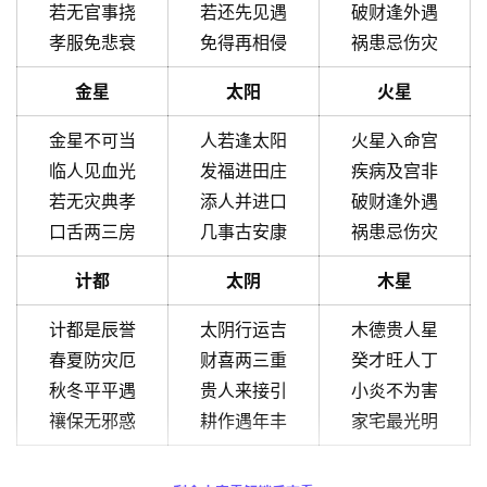
若无官事挠
若还先见遇
破财逢外遇
孝服免悲衰
免得再相侵
祸患忌伤灾
金星
太阳
火星
金星不可当
人若逢太阳
火星入命宫
临人见血光
发福进田庄
疾病及宫非
若无灾典孝
添人并进口
破财逢外遇
口舌两三房
几事古安康
祸患忌伤灾
计都
太阴
木星
计都是辰誉
太阴行运吉
木德贵人星
春夏防灾厄
财喜两三重
癸才旺人丁
秋冬平平遇
贵人来接引
小炎不为害
禳保无邪惑
耕作遇年丰
家宅最光明