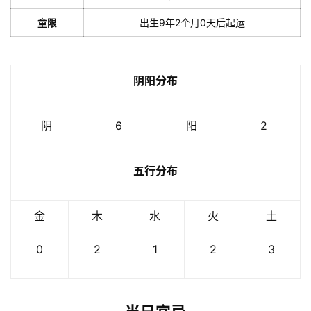
童限
出生9年2个月0天后起运
阴阳分布
阴
6
阳
2
五行分布
金
木
水
火
土
0
2
1
2
3