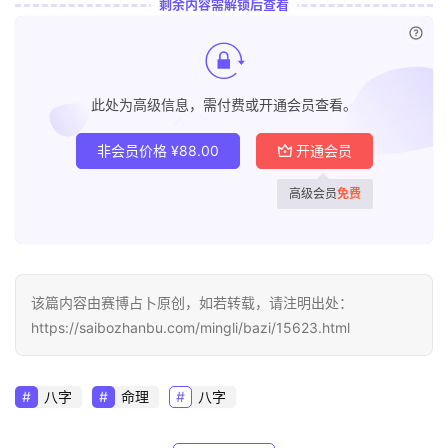
剩余内容需解锁后查看
已付
此处为高级信息，需付费或开通会员查看。
非会员价格
¥
88.00
开通会员
高级会员
免费
该篇内容由赛博占卜原创，如若转载，请注明出处：
https://saibozhanbu.com/mingli/bazi/15623.html
八字
命理
八字