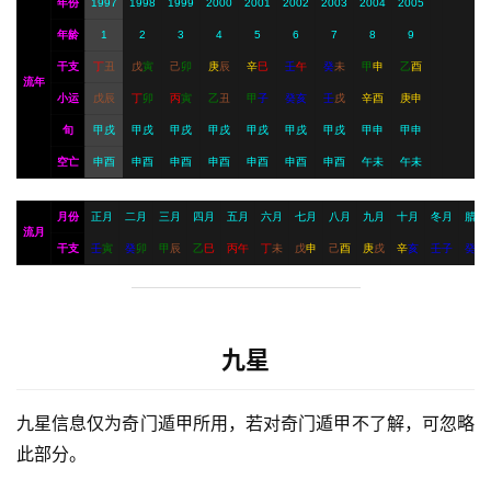
年份
1997
1998
1999
2000
2001
2002
2003
2004
2005
年龄
1
2
3
4
5
6
7
8
9
干支
丁
丑
戊
寅
己
卯
庚
辰
辛
巳
壬
午
癸
未
甲
申
乙
酉
流年
小运
戊
辰
丁
卯
丙
寅
乙
丑
甲
子
癸
亥
壬
戌
辛
酉
庚
申
旬
甲戌
甲戌
甲戌
甲戌
甲戌
甲戌
甲戌
甲申
甲申
空亡
申酉
申酉
申酉
申酉
申酉
申酉
申酉
午未
午未
月份
正月
二月
三月
四月
五月
六月
七月
八月
九月
十月
冬月
腊月
流月
干支
壬
寅
癸
卯
甲
辰
乙
巳
丙
午
丁
未
戊
申
己
酉
庚
戌
辛
亥
壬
子
癸
丑
九星
九星信息仅为奇门遁甲所用，若对奇门遁甲不了解，可忽略
此部分。