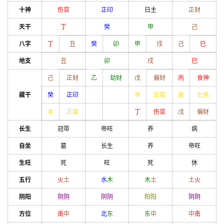
十神
伤官
正印
日主
正财
天干
丁
癸
甲
己
八字
丁
丑
癸
卯
甲
戌
己
巳
地支
丑
卯
戌
巳
己
正财
乙
劫财
戊
偏财
丙
食神
藏干
癸
正印
辛
正官
庚
七杀
辛
正官
丁
伤官
戊
偏财
长生
冠带
帝旺
养
病
自坐
墓
长生
养
帝旺
生旺
死
旺
死
休
五行
火
土
水
木
木
土
土
火
阴阳
阴
阴
阴
阴
阳
阳
阴
阴
方位
南
中
北
东
东
中
中
南