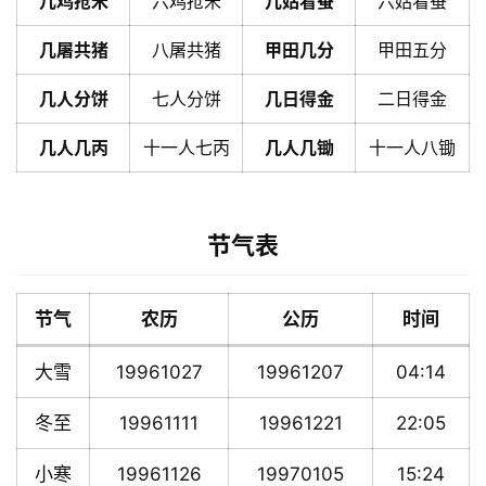
几鸡抢米
六鸡抢米
几姑看蚕
六姑看蚕
几屠共猪
八屠共猪
甲田几分
甲田五分
几人分饼
七人分饼
几日得金
二日得金
几人几丙
十一人七丙
几人几锄
十一人八锄
节气表
节气
农历
公历
时间
大雪
19961027
19961207
04:14
冬至
19961111
19961221
22:05
小寒
19961126
19970105
15:24