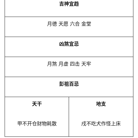
吉神宜趋
月德 天愿 六合 金堂
凶煞宜忌
月煞 月虚 四击 天牢
彭祖百忌
天干
地支
甲不开仓财物耗散
戌不吃犬作怪上床