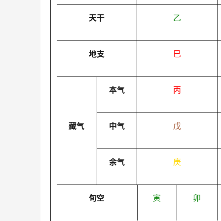
天干
乙
地支
巳
本气
丙
藏气
中气
戊
余气
庚
旬空
寅
卯