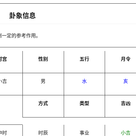
卦象信息
到一定的参考作用。
时宫
性别
五行
月令
小吉
男
水
亥
方式
类型
吉凶
申时
时辰
事业
小吉