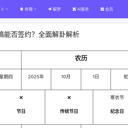
占卜
命理
解梦
AI服务
会员
稿能否签约？全面解卦解析
农历
星期四
2025年
10月
1日
❌
❌
寒衣节
节日
传统节日
纪念日