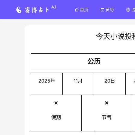
首页
黄历
今天小说投
公历
2025年
11月
20日
❌
❌
假期
节气