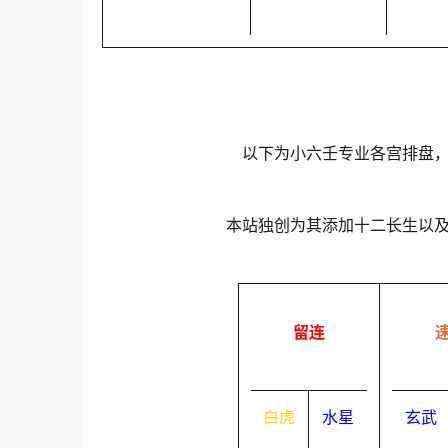
以下为小六壬专业各宫排盘
本站独创为其添加十二长生以
留连
白虎
水星
玄武