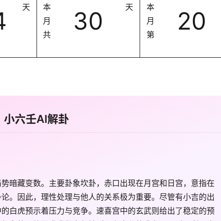
天
本
天
本
4
30
20
月
月
共
第
小六壬AI解卦
局势暗藏变数。主要卦象坎卦，赤口出现在月宫和日宫，意指在
争论。因此，理性处理与他人的关系极为重要。尽管有小吉的出
中的白虎预示着压力与竞争。速喜宫中的玄武则给出了稳定的预