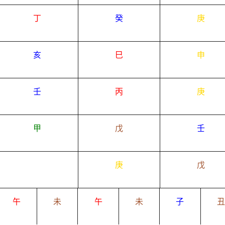
丁
癸
庚
亥
巳
申
壬
丙
庚
甲
戊
壬
庚
戊
午
未
午
未
子