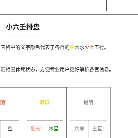
小六壬排盘
，表格中的文字颜色代表了各自的
金
木
水
火
土
五行。
及旺相囚休死状态，方便专业用户更好解析各宫信息。
速喜
赤口
说明
空
螣蛇
木星
六神
五星