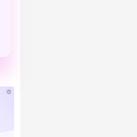
已付费？
登录
或
刷新