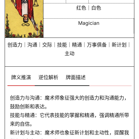
占
红色｜白色
卜
Magician
命
创造力｜沟通｜交际｜技能｜精通｜万事俱备｜新计划｜
理
登录
注册
主动
解
牌义推演
逆位解析
牌面描述
梦
创造力与沟通：魔术师象征强大的创造力和沟通能力，
A
鼓励创新和表达。
I
技能与精通：它代表技能的掌握和精通，强调精通所带
服
来的自信。
务
新计划与主动：魔术师也象征新计划和主动性，提醒我