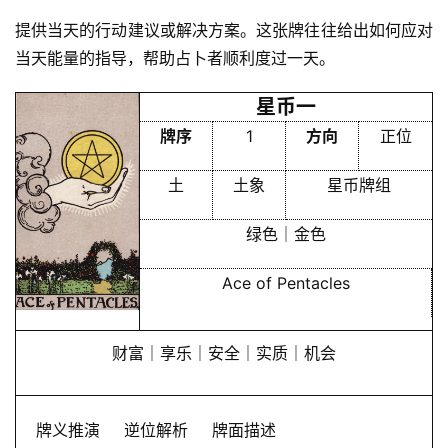
提供当天的行动建议或解决方案。这张牌往往给出如何应对
当天能量的指导，帮助占卜者顺利度过一天。
星币一
牌序
1
方向
正位
土
土象
星币牌组
绿色｜金色
Ace of Pentacles
财富｜享乐｜安全｜实质｜机会
牌义推演
逆位解析
牌面描述