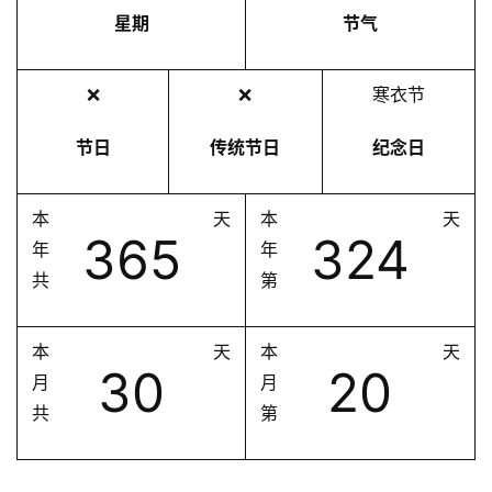
星期
节气
❌
❌
寒衣节
节日
传统节日
纪念日
本
天
本
天
365
324
年
年
共
第
本
天
本
天
30
20
月
月
共
第