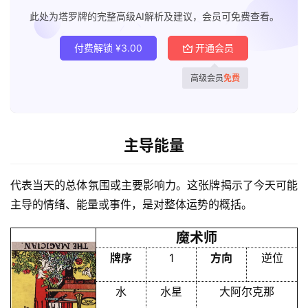
此处为塔罗牌的完整高级AI解析及建议，会员可免费查看。
付费解锁
¥
3.00
开通会员
高级会员
免费
主导能量
首
代表当天的总体氛围或主要影响力。这张牌揭示了今天可能
页
主导的情绪、能量或事件，是对整体运势的概括。
魔术师
黄
牌序
1
方向
逆位
历
水
水星
大阿尔克那