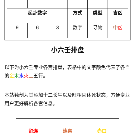
起卦数字
方式
类型
吉凶
9
6
3
数字
寻物
中
凶
小六壬排盘
以下为小六壬专业各宫排盘，表格中的文字颜色代表了各自
的
金
木
水
火
土
五行。
本站独创为其添加十二长生以及旺相囚休死状态，方便专业
用户更好解析各宫信息。
留连
速喜
赤口