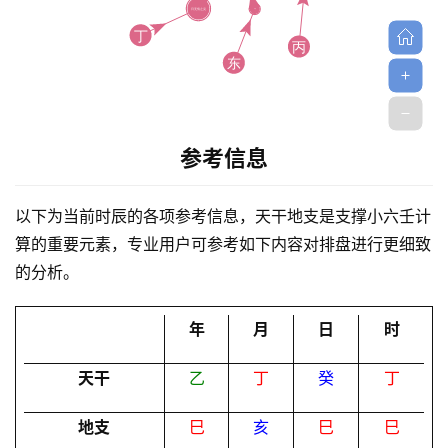
首
参考信息
页
以下为当前时辰的各项参考信息，天干地支是支撑小六壬计
算的重要元素，专业用户可参考如下内容对排盘进行更细致
黄
的分析。
历
年
月
日
时
占
天干
乙
丁
癸
丁
卜
地支
巳
亥
巳
巳