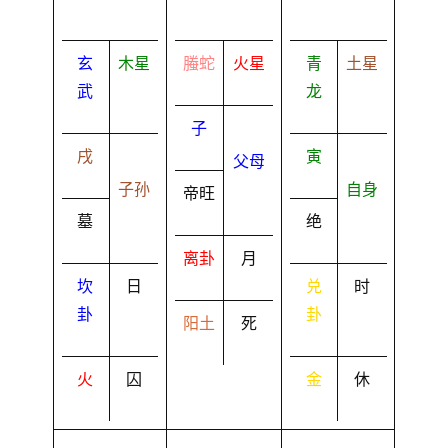
玄
木星
螣蛇
火星
青
土星
武
龙
子
戌
寅
父母
子孙
自身
帝旺
墓
绝
离卦
月
坎
日
兑
时
卦
卦
阳土
死
火
囚
金
休