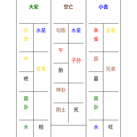
大安
空亡
小吉
白
水星
勾陈
水星
朱
金星
虎
雀
午
申
辰
子孙
官鬼
兄弟
胎
绝
墓
坤卦
震
巽
卦
卦
阴土
死
木
相
水
旺