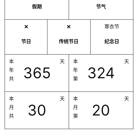
假期
节气
❌
❌
寒衣节
节日
传统节日
纪念日
本
天
本
天
365
324
年
年
共
第
本
天
本
天
30
20
月
月
共
第