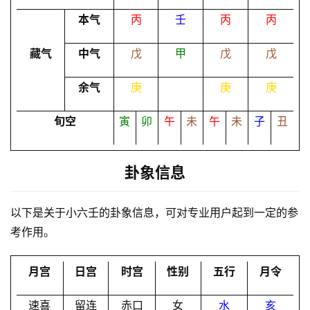
命
本气
丙
壬
丙
丙
理
登录
注册
藏气
中气
戊
甲
戊
戊
解
余气
庚
庚
庚
梦
旬空
寅
卯
午
未
午
未
子
丑
A
I
卦象信息
服
务
以下是关于小六壬的卦象信息，可对专业用户起到一定的参
考作用。
会
月宫
日宫
时宫
性别
五行
月令
员
速喜
留连
赤口
女
水
亥