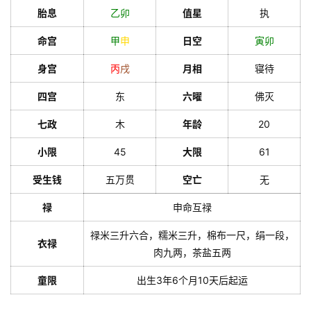
胎息
乙
卯
值星
执
命宫
甲
申
日空
寅
卯
身宫
丙
戌
月相
寝待
四宫
东
六曜
佛灭
七政
木
年龄
20
小限
45
大限
61
受生钱
五万贯
空亡
无
禄
申命互禄
禄米三升六合，糯米三升，棉布一尺，绢一段，
衣禄
肉九两，茶盐五两
童限
出生3年6个月10天后起运