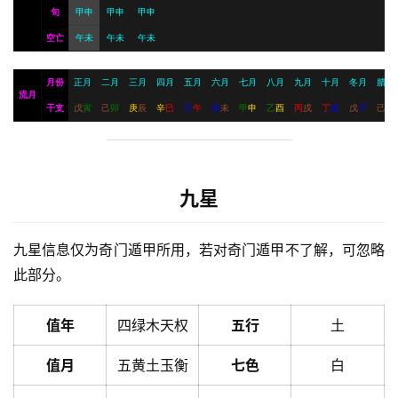
旬
甲申
甲申
甲申
空亡
午未
午未
午未
月份
正月
二月
三月
四月
五月
六月
七月
八月
九月
十月
冬月
腊月
流月
干支
戊
寅
己
卯
庚
辰
辛
巳
壬
午
癸
未
甲
申
乙
酉
丙
戌
丁
亥
戊
子
己
丑
九星
九星信息仅为奇门遁甲所用，若对奇门遁甲不了解，可忽略
此部分。
值年
四绿木天权
五行
土
值月
五黄土玉衡
七色
白