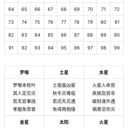
64
65
66
67
68
69
70
71
72
73
74
75
76
77
78
79
80
81
82
83
84
85
86
87
88
89
90
91
92
93
94
95
96
97
98
99
罗喉
土星
水星
罗喉本姓叶
土宿虽凶星
火星入命宫
其人定见灾
秋冬灾难临
疾病及宫非
若无官事挠
若还先见遇
破财逢外遇
孝服免悲衰
免得再相侵
祸患忌伤灾
金星
太阳
火星