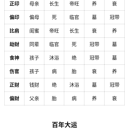
正印
母亲
长生
帝旺
养
衰
页
偏印
偏母
死
临官
墓
冠带
黄
比肩
闺蜜
帝旺
长生
衰
养
历
劫财
同辈
临官
死
冠带
墓
占
食神
孩子
沐浴
绝
冠带
墓
卜
伤官
孩子
病
胎
衰
养
正财
钱财
绝
沐浴
墓
冠带
命
理
登录
注册
偏财
父亲
胎
病
养
衰
解
梦
百年大运