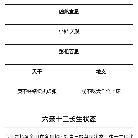
凶煞宜忌
小耗 天贼
彭祖百忌
天干
地支
庚不经络织机虚张
戌不吃犬作怪上床
六亲十二长生状态
六亲是指各亲朋在各年龄段对自己的帮扶状态，这十二种状