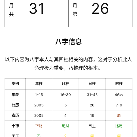
31
26
月
月
共
第
八字信息
以下内容为八字本人与其四柱相关的内容，这对于分析此人
命理极为重要，乃推理的根本。
类别
年柱
月柱
日柱
时柱
年龄
1-15
16-30
31-45
46后
公历
2005
5
26
7-9
农历
2005
4
19
辰
十神
正财
劫财
日主
比肩
天干
乙
辛
庚
庚