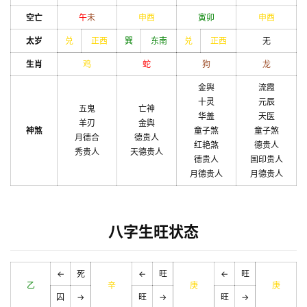
空亡
午
未
申
酉
寅
卯
申
酉
太岁
兑
正西
巽
东南
兑
正西
无
生肖
鸡
蛇
狗
龙
金舆
流霞
十灵
元辰
五鬼
亡神
华盖
天医
羊刃
金舆
神煞
童子煞
童子煞
月德合
德贵人
红艳煞
德贵人
秀贵人
天德贵人
德贵人
国印贵人
月德贵人
月德贵人
八字生旺状态
←
死
←
旺
←
旺
乙
辛
庚
庚
囚
→
旺
→
旺
→