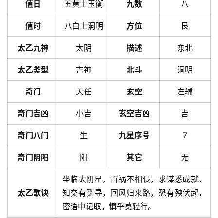
值日
五黄土玉衡
九数
八
值时
八白土洞明
方位
艮
太乙九神
太阴
描述
东北
太乙类型
吉神
北斗
洞明
奇门
天任
玄空
左辅
奇门吉凶
小吉
玄空吉凶
吉
奇门八门
生
九星序号
7
奇门阴阳
阳
其它
无
坐临太阴星，百祸不相侵，求谋悉成就，
太乙歌诀
知交有觅寻，回风归来路，恐有殃伏起，
密语中记取，慎乎莫轻行。