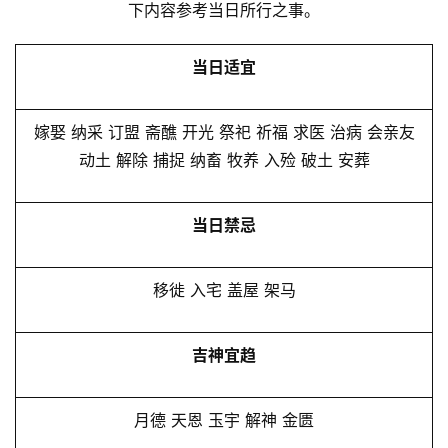
下内容参考当日所行之事。
当日适宜
嫁娶 纳采 订盟 斋醮 开光 祭祀 祈福 求医 治病 会亲友
动土 解除 捕捉 纳畜 牧养 入殓 破土 安葬
当日禁忌
移徙 入宅 盖屋 架马
吉神宜趋
月德 天恩 玉宇 解神 金匮