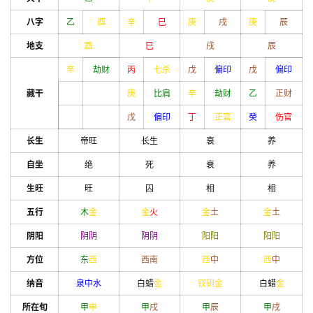
八字
乙
酉
辛
巳
庚
戌
庚
辰
地支
酉
巳
戌
辰
辛
劫财
丙
七杀
戊
偏印
戊
偏印
藏干
庚
比肩
辛
劫财
乙
正财
戊
偏印
丁
正官
癸
伤官
长生
帝旺
长生
衰
养
自坐
绝
死
衰
养
生旺
旺
囚
相
相
五行
木
金
金
火
金
土
金
土
阴阳
阴
阴
阴
阴
阳
阳
阳
阳
方位
东
西
西南
西
中
西
中
纳音
泉中水
白蜡
金
钗钏金
白蜡
金
所在旬
甲
申
甲
戌
甲
辰
甲
戌