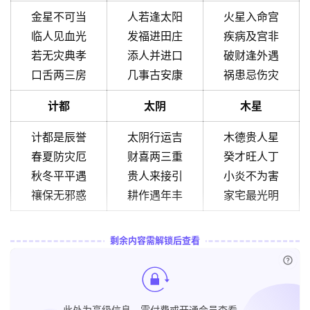
金星不可当
人若逢太阳
火星入命宫
临人见血光
发福进田庄
疾病及宫非
若无灾典孝
添人并进口
破财逢外遇
口舌两三房
几事古安康
祸患忌伤灾
计都
太阴
木星
计都是辰誉
太阴行运吉
木德贵人星
春夏防灾厄
财喜两三重
癸才旺人丁
秋冬平平遇
贵人来接引
小炎不为害
禳保无邪惑
耕作遇年丰
家宅最光明
剩余内容需解锁后查看
已付
此处为高级信息，需付费或开通会员查看。