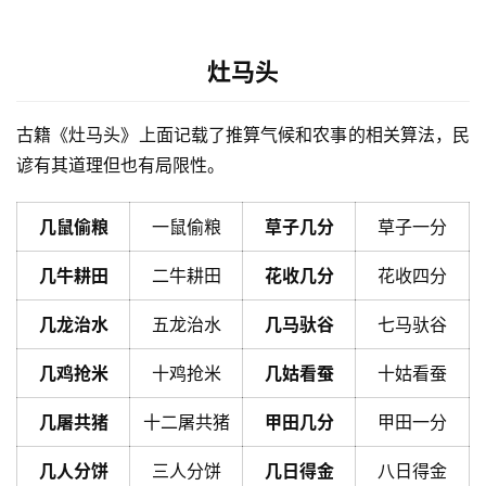
灶马头
古籍《灶马头》上面记载了推算气候和农事的相关算法，民
谚有其道理但也有局限性。
几鼠偷粮
一鼠偷粮
草子几分
草子一分
几牛耕田
二牛耕田
花收几分
花收四分
几龙治水
五龙治水
几马驮谷
七马驮谷
几鸡抢米
十鸡抢米
几姑看蚕
十姑看蚕
几屠共猪
十二屠共猪
甲田几分
甲田一分
几人分饼
三人分饼
几日得金
八日得金