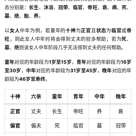
态分别是：
长生
、
沐浴
、
冠带
、
临官
、
帝旺
、
衰
、
病
、
死
、
墓
、
绝
、
胎
、
养
。
以
女人
中年为例，若童年的
十神
为
正官
且
状态
为
临官
或
帝
旺
，则此女人中年时将会得到丈夫的较多帮助；若为
死
、
墓
、
绝
则该女人中年阶段几乎无法得到丈夫的任何帮助。
童年
对应的年龄段为
1岁至15岁
，
青年
对应的年龄段为
16岁
至30岁
，
中年
对应的年龄段为
31岁至45岁
，
晚年
对应的年
龄段为
46岁至寿终
。
十神
六亲
童年
青年
中年
晚年
正官
丈夫
长生
帝旺
养
衰
偏官
偏夫
死
临官
墓
冠带
首