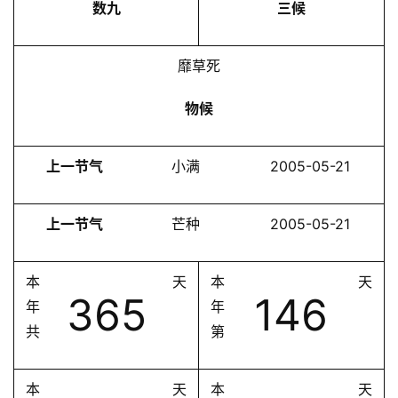
数九
三候
靡草死
物候
上一节气
小满
2005-05-21
上一节气
芒种
2005-05-21
本
天
本
天
365
146
年
年
共
第
本
天
本
天