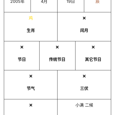
2005年
4月
19日
辰
鸡
❌
生肖
闰月
❌
❌
❌
节日
传统节日
其它节日
❌
❌
节气
三伏
❌
小满 二候