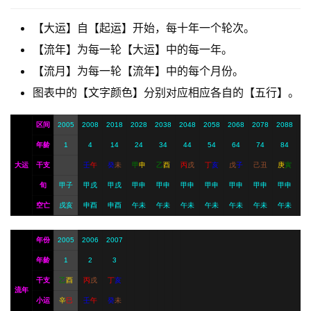
【大运】自【起运】开始，每十年一个轮次。
A
【流年】为每一轮【大运】中的每一年。
I
【流月】为每一轮【流年】中的每个月份。
服
务
图表中的【文字颜色】分别对应相应各自的【五行】。
区间
2005
2008
2018
2028
2038
2048
2058
2068
2078
2088
会
年龄
1
4
14
24
34
44
54
64
74
84
员
大运
干支
壬
午
癸
未
甲
申
乙
酉
丙
戌
丁
亥
戊
子
己
丑
庚
寅
旬
甲子
甲戌
甲戌
甲申
甲申
甲申
甲申
甲申
甲申
甲申
空亡
戌亥
申酉
申酉
午未
午未
午未
午未
午未
午未
午未
年份
2005
2006
2007
年龄
1
2
3
干支
乙
酉
丙
戌
丁
亥
流年
小运
辛
巳
壬
午
癸
未