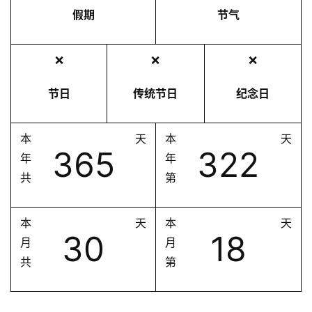
假期
节气
❌
❌
❌
节日
传统节日
纪念日
本
天
本
天
365
322
年
年
共
第
本
天
本
天
30
18
月
月
共
第