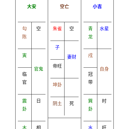
大安
空亡
小吉
勾
空
朱雀
空
青
水星
陈
龙
子
寅
戌
妻财
帝旺
官鬼
自身
临
冠
官
带
坤卦
震
日
巽
时
阴土
死
卦
卦
木
相
水
旺