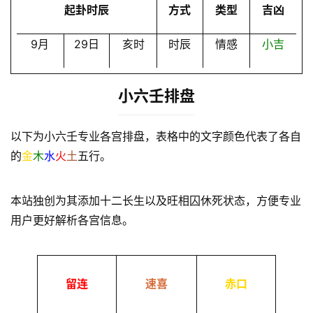
起卦时辰
方式
类型
吉凶
9月
29日
亥时
时辰
情感
小吉
小六壬排盘
以下为小六壬专业各宫排盘，表格中的文字颜色代表了各自
的
金
木
水
火
土
五行。
本站独创为其添加十二长生以及旺相囚休死状态，方便专业
用户更好解析各宫信息。
留连
速喜
赤口