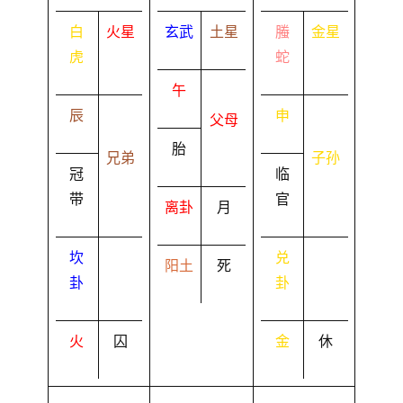
白
火星
玄武
土星
螣
金星
虎
蛇
午
辰
申
父母
胎
兄弟
子孙
冠
临
带
官
离卦
月
坎
兑
阳土
死
卦
卦
火
囚
金
休