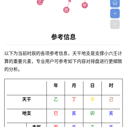
参考信息
首
以下为当前时辰的各项参考信息，天干地支是支撑小六壬计
页
算的重要元素，专业用户可参考如下内容对排盘进行更细致
的分析。
黄
历
年
月
日
时
天干
乙
丁
辛
己
占
卜
地支
巳
亥
卯
亥