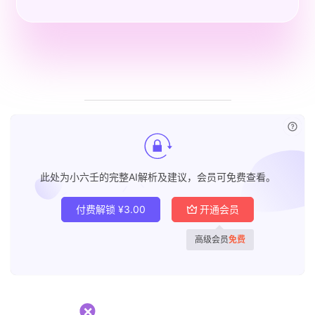
已付
此处为小六壬的完整AI解析及建议，会员可免费查看。
付费解锁
¥
3.00
开通会员
高级会员
免费