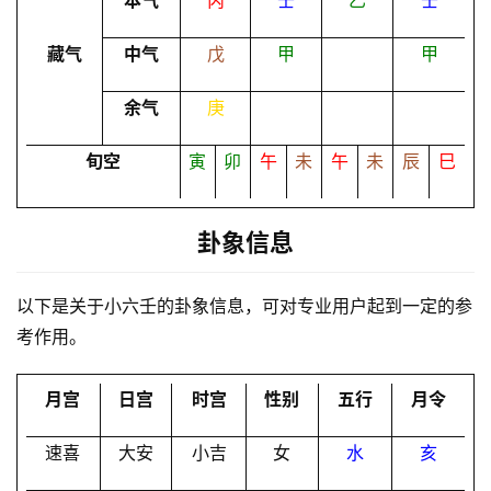
本气
丙
壬
乙
壬
命
藏气
中气
戊
甲
甲
理
登录
注册
余气
庚
解
旬空
寅
卯
午
未
午
未
辰
巳
梦
卦象信息
A
I
以下是关于小六壬的卦象信息，可对专业用户起到一定的参
服
考作用。
务
月宫
日宫
时宫
性别
五行
月令
会
员
速喜
大安
小吉
女
水
亥