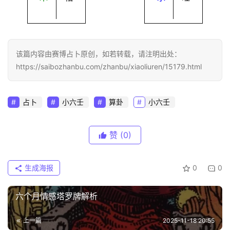
该篇内容由赛博占卜原创，如若转载，请注明出处：
https://saibozhanbu.com/zhanbu/xiaoliuren/15179.html
占卜
小六壬
算卦
小六壬
赞
(0)
生成海报
0
0
六个月情感塔罗牌解析
上一篇
2025-11-18 20:55