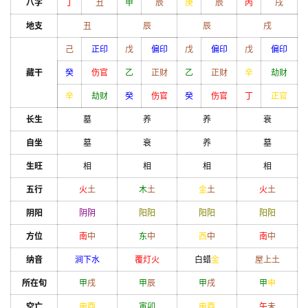
八字
丁
丑
甲
辰
庚
辰
丙
戌
地支
丑
辰
辰
戌
己
正印
戊
偏印
戊
偏印
戊
偏印
藏干
癸
伤官
乙
正财
乙
正财
辛
劫财
辛
劫财
癸
伤官
癸
伤官
丁
正官
长生
墓
养
养
衰
自坐
墓
衰
养
墓
生旺
相
相
相
相
五行
火
土
木
土
金
土
火
土
阴阳
阴
阴
阳
阳
阳
阳
阳
阳
方位
南
中
东
中
西
中
南
中
纳音
涧下水
覆灯火
白蜡
金
屋上土
所在旬
甲
戌
甲
辰
甲
戌
甲
申
空亡
申
酉
寅
卯
申
酉
午
未