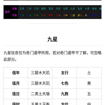
月份
正月
二月
三月
四月
五月
六月
七月
八月
九月
十月
冬月
腊月
流月
干支
壬
寅
癸
卯
甲
辰
乙
巳
丙
午
丁
未
戊
申
己
酉
庚
戌
辛
亥
壬
子
癸
丑
九星
九星信息仅为奇门遁甲所用，若对奇门遁甲不了解，可忽略
此部分。
值年
三碧木天玑
五行
土
值月
三碧木天玑
七色
黄
值日
二黒土天璇
九数
五
值时
五黄土玉衡
方位
中