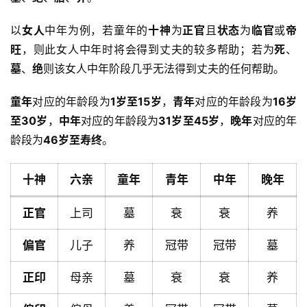
以
女人
中年为例，若童年的
十神
为
正官
且
状态
为
临官
或
帝
旺
，则此女人中年时将会得到丈夫的较多帮助；若为
死
、
墓
、
绝
则该女人中年阶段几乎无法得到丈夫的任何帮助。
童年
对应的年龄段为
1岁至15岁
，
青年
对应的年龄段为
16岁
至30岁
，
中年
对应的年龄段为
31岁至45岁
，
晚年
对应的年
龄段为
46岁至寿终
。
十神
六亲
童年
青年
中年
晚年
正官
上司
墓
衰
衰
养
偏官
儿子
养
冠带
冠带
墓
正印
母亲
墓
衰
衰
养
首
页