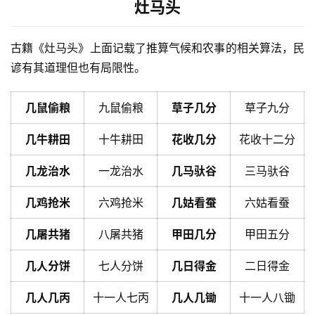
灶马头
古籍《灶马头》上面记载了推算气候和农事的相关算法，民
谚有其道理但也有局限性。
几鼠偷粮
九鼠偷粮
草子几分
草子九分
几牛耕田
十牛耕田
花收几分
花收十二分
几龙治水
一龙治水
几马驮谷
三马驮谷
几鸡抢米
六鸡抢米
几姑看蚕
六姑看蚕
几屠共猪
八屠共猪
甲田几分
甲田五分
几人分饼
七人分饼
几日得金
二日得金
几人几丙
十一人七丙
几人几锄
十一人八锄