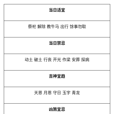
当日适宜
祭祀 解除 教牛马 出行 馀事勿取
当日禁忌
动土 破土 行丧 开光 作梁 安葬 探病
吉神宜趋
天恩 月恩 守日 玉宇 青龙
凶煞宜忌