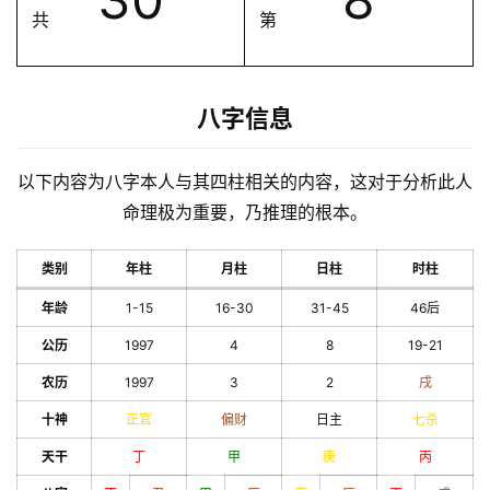
共
第
八字信息
以下内容为八字本人与其四柱相关的内容，这对于分析此人
命理极为重要，乃推理的根本。
类别
年柱
月柱
日柱
时柱
年龄
1-15
16-30
31-45
46后
公历
1997
4
8
19-21
农历
1997
3
2
戌
十神
正官
偏财
日主
七杀
天干
丁
甲
庚
丙