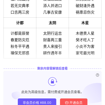
若无灾典孝
添人并进口
破财逢外遇
口舌两三房
几事古安康
祸患忌伤灾
计都
太阴
木星
计都是辰誉
太阴行运吉
木德贵人星
春夏防灾厄
财喜两三重
癸才旺人丁
秋冬平平遇
贵人来接引
小炎不为害
禳保无邪惑
耕作遇年丰
家宅最光明
剩余内容需解锁后查看
已付
此处为高级信息，需付费或开通会员查看。
非会员价格
¥
88.00
开通会员