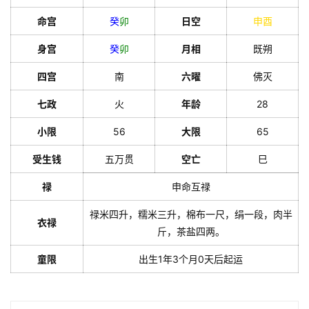
命宫
癸
卯
日空
申
酉
身宫
癸
卯
月相
既朔
四宫
南
六曜
佛灭
七政
火
年龄
28
小限
56
大限
65
受生钱
五万贯
空亡
巳
禄
申命互禄
禄米四升，糯米三升，棉布一尺，绢一段，肉半
衣禄
斤，茶盐四两。
童限
出生1年3个月0天后起运