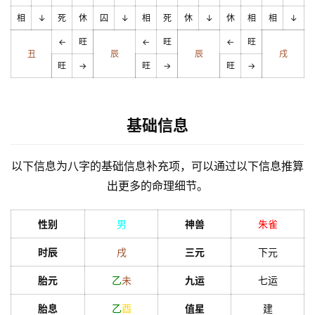
相
↓
死
休
囚
↓
相
死
休
↓
休
相
相
↓
←
旺
←
旺
←
旺
丑
辰
辰
戌
旺
→
旺
→
旺
→
基础信息
以下信息为八字的基础信息补充项，可以通过以下信息推算
出更多的命理细节。
性别
男
神兽
朱雀
时辰
戌
三元
下元
胎元
乙
未
九运
七运
胎息
乙
酉
值星
建