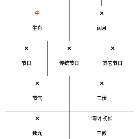
牛
❌
生肖
闰月
❌
❌
❌
节日
传统节日
其它节日
❌
❌
节气
三伏
❌
清明 初候
数九
三候