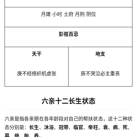
月建 小时 土府 月刑 阴位
彭祖百忌
天干
地支
庚不经络织机虚张
辰不哭泣必主重丧
六亲十二长生状态
六亲是指各亲朋在各年龄段对自己的帮扶状态，这十二种状
态分别是：
长生
、
沐浴
、
冠带
、
临官
、
帝旺
、
衰
、
病
、
死
、
墓
、
绝
、
胎
、
养
。