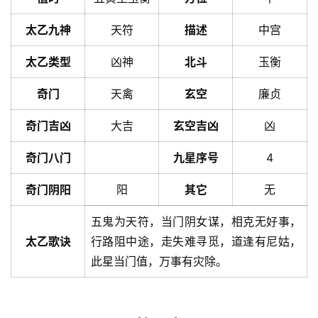
太乙九神
天符
描述
中宫
太乙类型
凶神
北斗
玉衡
奇门
天禽
玄空
廉贞
奇门吉凶
大吉
玄空吉凶
凶
奇门八门
九星序号
4
奇门阴阳
阳
其它
无
五鬼为天符，当门阴女谋，相克无好事，
太乙歌诀
行路阻中途，走失难寻觅，道逢有尼姑，
此星当门值，万事有灾除。