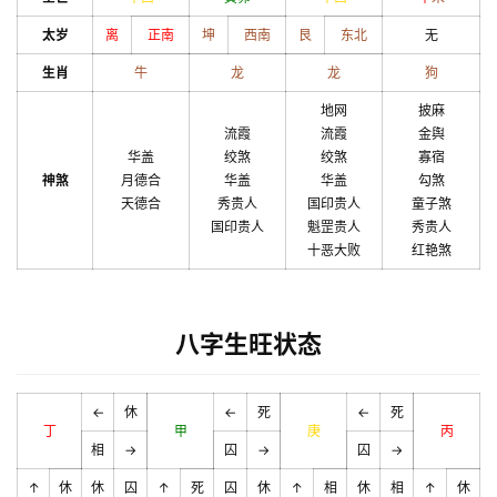
太岁
离
正南
坤
西南
艮
东北
无
生肖
牛
龙
龙
狗
地网
披麻
流霞
流霞
金舆
华盖
绞煞
绞煞
寡宿
神煞
月德合
华盖
华盖
勾煞
天德合
秀贵人
国印贵人
童子煞
国印贵人
魁罡贵人
秀贵人
十恶大败
红艳煞
八字生旺状态
←
休
←
死
←
死
丁
甲
庚
丙
相
→
囚
→
囚
→
↑
休
休
囚
↑
死
囚
休
↑
相
休
相
↑
休