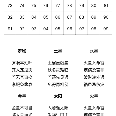
73
74
75
76
77
78
79
80
81
82
83
84
85
86
87
88
89
90
91
92
93
94
95
96
97
98
99
罗喉
土星
水星
罗喉本姓叶
土宿虽凶星
火星入命宫
其人定见灾
秋冬灾难临
疾病及宫非
若无官事挠
若还先见遇
破财逢外遇
孝服免悲衰
免得再相侵
祸患忌伤灾
金星
太阳
火星
金星不可当
人若逢太阳
火星入命宫
临人见血光
发福进田庄
疾病及宫非