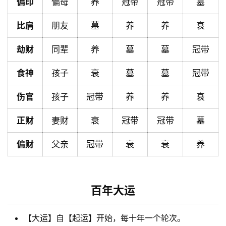
偏印
偏母
养
冠带
冠带
墓
比肩
朋友
墓
养
养
衰
黄
历
劫财
同辈
养
墓
墓
冠带
食神
孩子
衰
墓
墓
冠带
占
伤官
孩子
冠带
养
养
衰
卜
正财
妻财
衰
冠带
冠带
墓
命
偏财
父亲
冠带
衰
衰
养
理
登录
注册
百年大运
解
梦
【大运】自【起运】开始，每十年一个轮次。