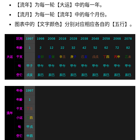
【流年】为每一轮【大运】中的每一年。
A
【流月】为每一轮【流年】中的每个月份。
I
图表中的【文字颜色】分别对应相应各自的【五行】。
服
务
区间
1997
1998
2008
2018
2028
2038
2048
2058
2068
2078
年龄
1
2
12
22
32
42
52
62
72
82
会
大运
干支
癸
卯
壬
寅
辛
丑
庚
子
己
亥
戊
戌
丁
酉
丙
申
乙
未
员
旬
甲子
甲午
甲午
甲午
甲午
甲午
甲午
甲午
甲午
甲午
空亡
戌亥
辰巳
辰巳
辰巳
辰巳
辰巳
辰巳
辰巳
辰巳
辰巳
年份
1997
年龄
1
干支
丁
丑
流年
小运
乙
酉
旬
甲戌
空亡
申酉