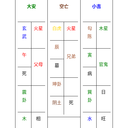
大安
空亡
小吉
玄
火星
白虎
火星
勾
木星
武
陈
辰
午
寅
兄弟
父母
官鬼
墓
死
病
坤卦
震
巽
日
卦
卦
阴土
死
木
相
水
旺