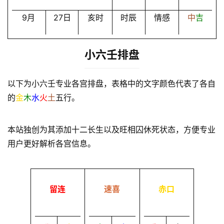
9月
27日
亥时
时辰
情感
中
吉
小六壬排盘
以下为小六壬专业各宫排盘，表格中的文字颜色代表了各自
的
金
木
水
火
土
五行。
本站独创为其添加十二长生以及旺相囚休死状态，方便专业
用户更好解析各宫信息。
留连
速喜
赤口