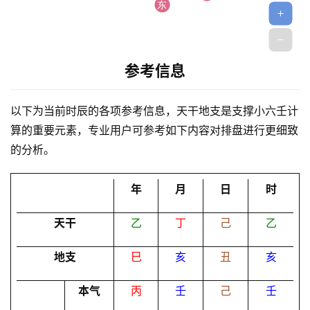
参考信息
首
以下为当前时辰的各项参考信息，天干地支是支撑小六壬计
页
算的重要元素，专业用户可参考如下内容对排盘进行更细致
的分析。
黄
年
月
日
时
历
天干
乙
丁
己
乙
占
地支
巳
亥
丑
亥
卜
本气
丙
壬
己
壬