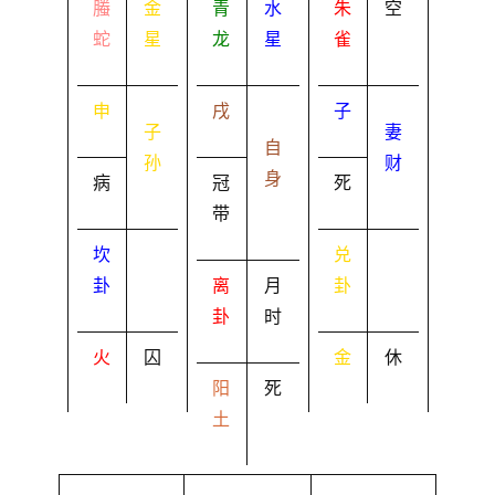
螣
金
青
水
朱
空
蛇
星
龙
星
雀
申
戌
子
子
妻
自
孙
财
身
病
冠
死
带
坎
兑
卦
离
月
卦
卦
时
火
囚
金
休
阳
死
土