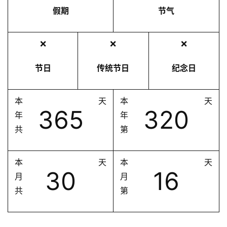
假期
节气
❌
❌
❌
节日
传统节日
纪念日
本
天
本
天
365
320
年
年
共
第
本
天
本
天
30
16
月
月
共
第