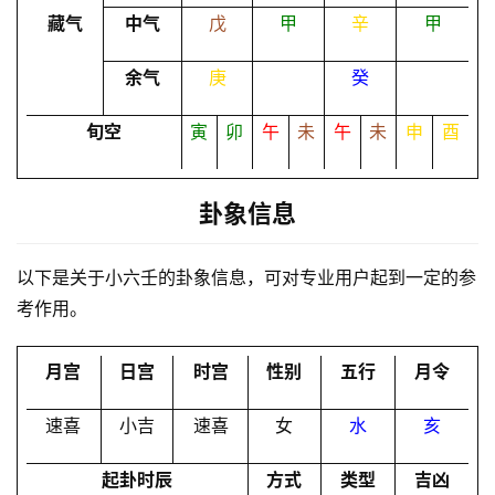
命
藏气
中气
戊
甲
辛
甲
理
登录
注册
余气
庚
癸
解
旬空
寅
卯
午
未
午
未
申
酉
梦
卦象信息
A
I
以下是关于小六壬的卦象信息，可对专业用户起到一定的参
服
考作用。
务
月宫
日宫
时宫
性别
五行
月令
会
速喜
小吉
速喜
女
水
亥
员
起卦时辰
方式
类型
吉凶