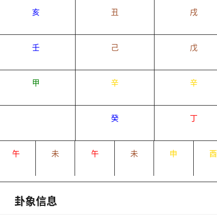
亥
丑
戌
壬
己
戊
甲
辛
辛
癸
丁
午
未
午
未
申
卦象信息