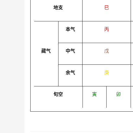
地支
巳
本气
丙
藏气
中气
戊
余气
庚
旬空
寅
卯