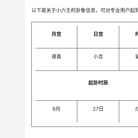
以下是关于小六壬的卦象信息，可对专业用户起
月宫
日宫
速喜
小吉
起卦时辰
9月
27日