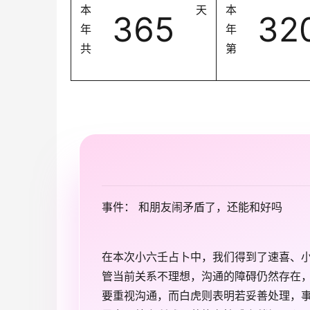
本
天
本
365
32
年
年
共
第
事件： 和朋友闹矛盾了，还能和好吗
在本次小六壬占卜中，我们得到了速喜、
管当前关系不理想，沟通的障碍仍然存在
要重视沟通，而白虎则表明若妥善处理，