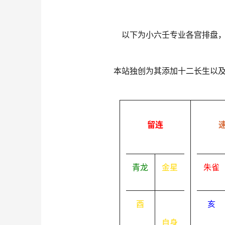
以下为小六壬专业各宫排盘
本站独创为其添加十二长生以
留连
青龙
金星
朱雀
酉
亥
自身