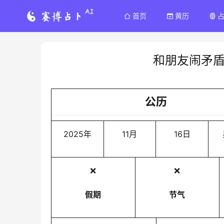
首页
黄历
和朋友闹矛
公历
2025年
11月
16日
❌
❌
假期
节气