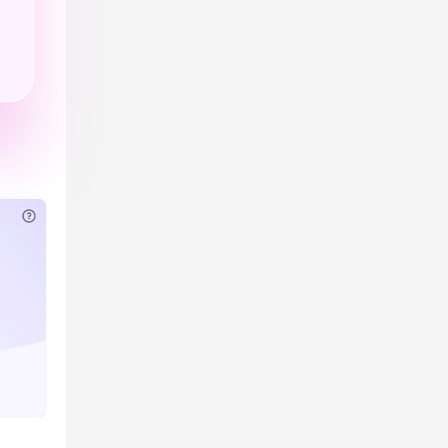
已付费？
登录
或
刷新