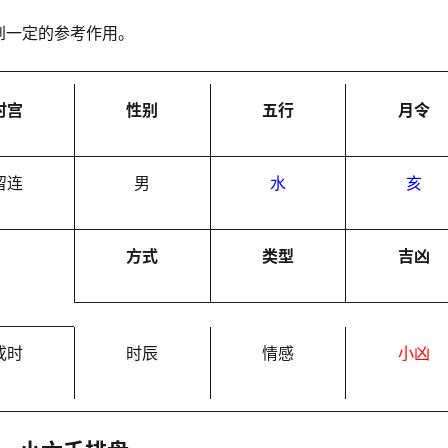
到一定的参考作用。
时宫
性别
五行
月令
留连
男
水
亥
方式
类型
吉凶
戌时
时辰
情感
小凶