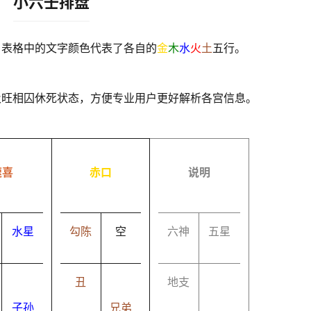
小六壬排盘
，表格中的文字颜色代表了各自的
金
木
水
火
土
五行。
及旺相囚休死状态，方便专业用户更好解析各宫信息。
速喜
赤口
说明
水星
勾陈
空
六神
五星
丑
地支
子孙
兄弟