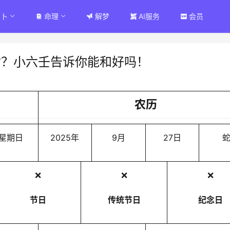
占卜
命理
解梦
AI服务
会员
盾？小六壬告诉你能和好吗！
农历
星期日
2025年
9月
27日
❌
❌
❌
节日
传统节日
纪念日