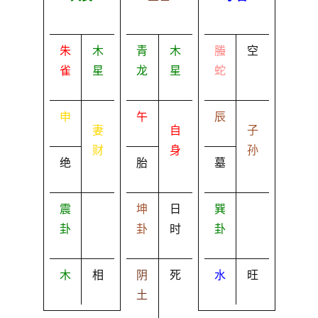
朱
木
青
木
螣
空
雀
星
龙
星
蛇
申
午
辰
妻
自
子
财
身
孙
绝
胎
墓
震
坤
日
巽
卦
卦
时
卦
木
相
阴
死
水
旺
土