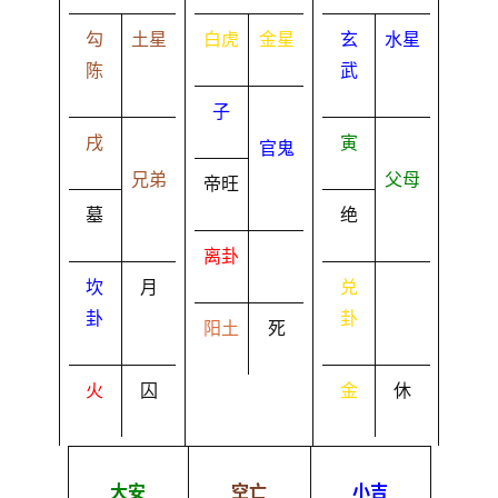
勾
土星
白虎
金星
玄
水星
陈
武
子
戌
寅
官鬼
兄弟
父母
帝旺
墓
绝
离卦
坎
月
兑
卦
卦
阳土
死
火
囚
金
休
大安
空亡
小吉