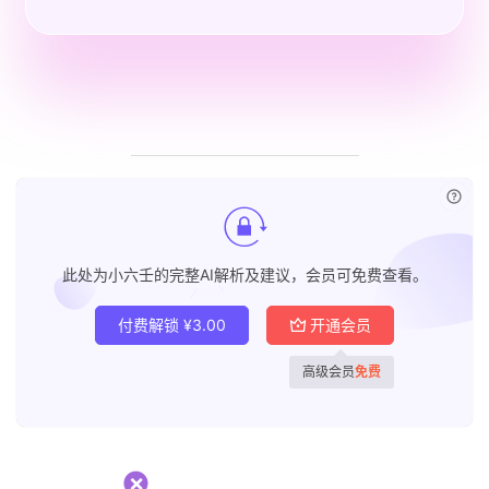
已付
此处为小六壬的完整AI解析及建议，会员可免费查看。
付费解锁
¥
3.00
开通会员
高级会员
免费