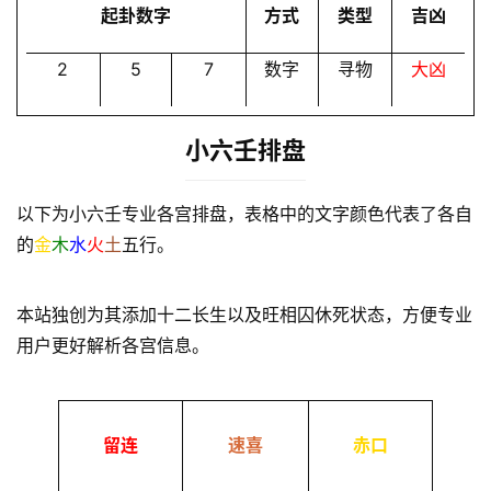
起卦数字
方式
类型
吉凶
2
5
7
数字
寻物
大凶
小六壬排盘
以下为小六壬专业各宫排盘，表格中的文字颜色代表了各自
的
金
木
水
火
土
五行。
本站独创为其添加十二长生以及旺相囚休死状态，方便专业
用户更好解析各宫信息。
留连
速喜
赤口