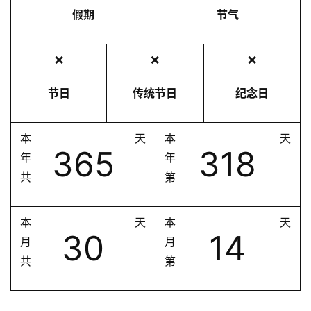
假期
节气
❌
❌
❌
节日
传统节日
纪念日
本
天
本
天
365
318
年
年
共
第
本
天
本
天
30
14
月
月
共
第