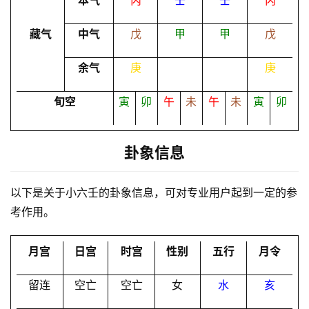
本气
丙
壬
壬
丙
命
理
登录
注册
藏气
中气
戊
甲
甲
戊
余气
庚
庚
解
梦
旬空
寅
卯
午
未
午
未
寅
卯
卦象信息
A
I
服
以下是关于小六壬的卦象信息，可对专业用户起到一定的参
务
考作用。
月宫
日宫
时宫
性别
五行
月令
会
员
留连
空亡
空亡
女
水
亥