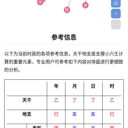
参考信息
首
页
以下为当前时辰的各项参考信息，天干地支是支撑小六壬计
算的重要元素，专业用户可参考如下内容对排盘进行更细致
的分析。
黄
历
年
月
日
时
天干
乙
丁
丁
乙
占
卜
地支
巳
亥
亥
巳