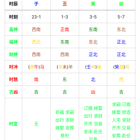
时辰
子
丑
寅
卯
时刻
23-1
1-3
3-5
5-7
喜神
西南
正南
东南
东北
福神
西北
东南
东北
正北
财神
西南
西南
正北
正北
时冲
(
庚
午
)
马
(
辛
未
)
羊
(
壬
申
)
猴
(
癸
酉
)
鸡
时煞
南
东
北
西
吉
凶
吉
吉
凶
吉
求嗣 订婚
订婚 嫁娶
祈福 求嗣
嫁娶 修造
出行 求财
出行 求财
入宅 求财
时宜
无
开市 交易
嫁娶 安葬
开市 交易
安床 赴任
祭祀
安葬 赴任
见贵