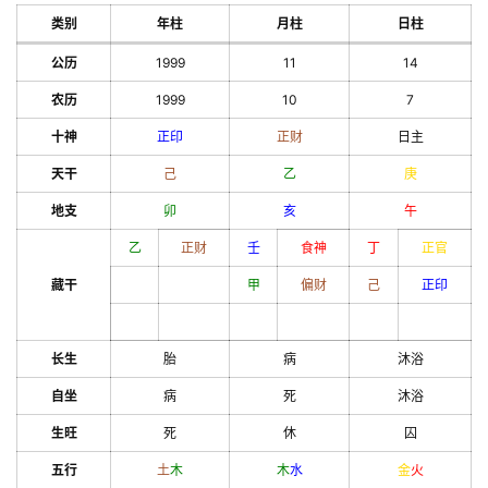
类别
年柱
月柱
日柱
公历
1999
11
14
农历
1999
10
7
十神
正印
正财
日主
天干
己
乙
庚
地支
卯
亥
午
乙
正财
壬
食神
丁
正官
藏干
甲
偏财
己
正印
长生
胎
病
沐浴
自坐
病
死
沐浴
生旺
死
休
囚
五行
土
木
木
水
金
火