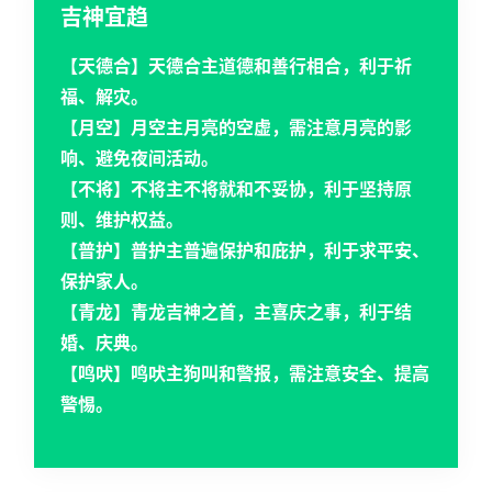
吉神宜趋
黄
【天德合】天德合主道德和善行相合，利于祈
历
福、解灾。
【月空】月空主月亮的空虚，需注意月亮的影
响、避免夜间活动。
占
【不将】不将主不将就和不妥协，利于坚持原
卜
则、维护权益。
【普护】普护主普遍保护和庇护，利于求平安、
保护家人。
命
【青龙】青龙吉神之首，主喜庆之事，利于结
理
登录
注册
婚、庆典。
【鸣吠】鸣吠主狗叫和警报，需注意安全、提高
警惕。
解
梦