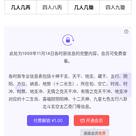
几人几丙
四人八丙
几人几锄
四人九锄
已付
此处为1999年11月14日各时辰信息的完整内容，会员可免费查
看。
各时辰专业信息表包括十神干支、天干、地支、藏干、五行、阴
阳、方位、纳音、地势（十二长生）、所在旬、空亡、时肖、时
冲、时煞、地支冲、无情之克天干冲、有情之克天干冲、地支冲
对应的十二生肖、喜福财阴阳神、十二天神、九星七色五行八卦
北斗玄空太乙奇门等信息。
付费解锁
¥
1.00
开通会员
高级会员
免费