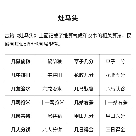
灶马头
古籍《灶马头》上面记载了推算气候和农事的相关算法，民
谚有其道理但也有局限性。
几鼠偷粮
二鼠偷粮
草子几分
草子二分
几牛耕田
三牛耕田
花收几分
花收五分
几龙治水
六龙治水
几马驮谷
八马驮谷
几鸡抢米
十一鸡抢米
几姑看蚕
十一姑看蚕
几屠共猪
一屠共猪
甲田几分
甲田六分
几人分饼
八人分饼
几日得金
三日得金