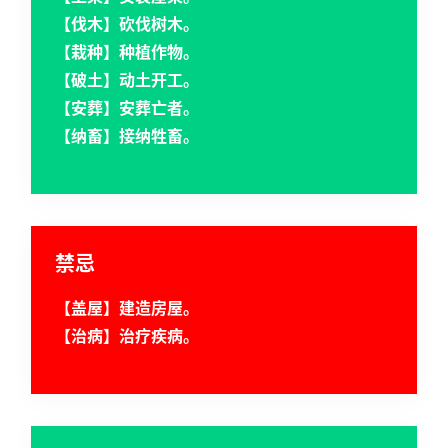
【伐木】砍伐树木。
【栽种】种植作物。
【破土】动土开工。
【安葬】安葬亡者。
【纳畜】接纳牲畜。
禁忌
【盖屋】建造房屋。
【治病】治疗疾病。
首
页