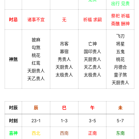
出行 见贵
祭祀 祈福
时忌
诸事不宜
无
祈福 求嗣
斋醮 酬神
飞刃
披麻
吊客
亡神
将星
勾煞
寡宿
国印贵人
五鬼
桃花
神煞
秀贵人
天厨贵人
桃花
红鸾
天厨贵人
天乙贵人
月德合
天厨贵人
太极贵人
太极贵人
童子煞
天乙贵人
天厨贵人
时辰
辰
巳
午
未
时刻
23-1
1-3
3-5
5-7
喜神
西北
西南
正南
东南