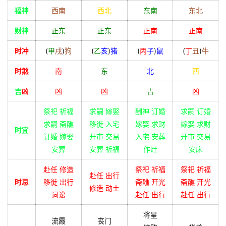
福神
西南
西北
东南
东北
财神
正东
正东
正南
正南
时冲
(
甲
戌
)
狗
(
乙
亥
)
猪
(
丙
子
)
鼠
(
丁
丑
)
牛
时煞
南
东
北
西
吉
凶
凶
凶
吉
凶
祭祀 祈福
求嗣 嫁娶
酬神 订婚
求嗣 订婚
求嗣 斋醮
移徙 入宅
嫁娶 求财
嫁娶 求财
时宜
订婚 嫁娶
开市 交易
入宅 安葬
开市 交易
安葬
安葬 祈福
作灶
安床
赴任 修造
祭祀 祈福
祭祀 祈福
赴任 出行
时忌
移徙 出行
斋醮 开光
斋醮 开光
修造 动土
词讼
赴任 出行
赴任 出行
将星
流霞
丧门