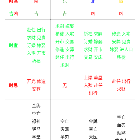
时煞
南
东
北
西
吉
凶
吉
吉
凶
凶
求嗣 嫁娶
赴任 出行
移徙 入宅
祈福 求嗣
修造 入宅
求财 见贵
开市 交易
订婚 嫁娶
安葬 见贵
时宜
订婚 嫁娶
修造 安葬
求财 开市
嫁娶 进人口
入宅 开市
赴任 出行
交易 安床
移徙
祈福
求财
上梁 盖屋
开光 修造
赴任 出行
时忌
无
入殓 赴任
安葬
求财
出行
金舆
空亡
空亡
禄神
空亡
金舆
血刃
驿马
灾煞
空亡
劫煞
学堂
羊刃
天医