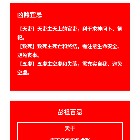
A
凶煞宜忌
I
服
【天吏】天吏主天上的官吏，利于求神问卜、祭
务
祀。
【致死】致死主死亡和终结，需注意生命安全、
会
避免丧事。
员
【五虚】五虚主空虚和失落，需充实自我、避免
空虚。
彭祖百忌
天干