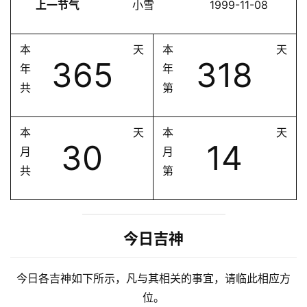
上一节气
小雪
1999-11-08
本
天
本
天
365
318
年
年
共
第
本
天
本
天
30
14
月
月
共
第
今日吉神
今日各吉神如下所示，凡与其相关的事宜，请临此相应方
位。