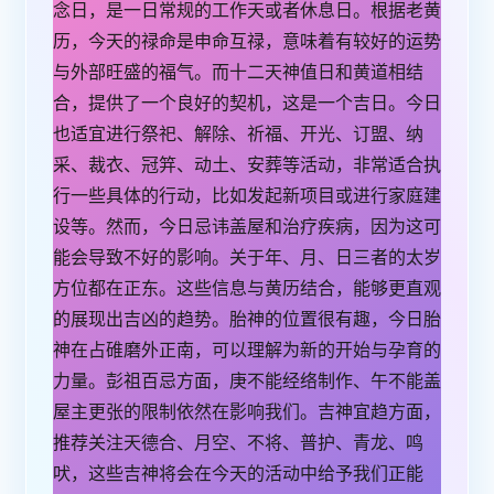
念日，是一日常规的工作天或者休息日。根据老黄
9
历，今天的禄命是申命互禄，意味着有较好的运势
9
与外部旺盛的福气。而十二天神值日和黄道相结
年
合，提供了一个良好的契机，这是一个吉日。今日
1
也适宜进行祭祀、解除、祈福、开光、订盟、纳
1
采、裁衣、冠笄、动土、安葬等活动，非常适合执
月
行一些具体的行动，比如发起新项目或进行家庭建
1
设等。然而，今日忌讳盖屋和治疗疾病，因为这可
4
能会导致不好的影响。关于年、月、日三者的太岁
日
方位都在正东。这些信息与黄历结合，能够更直观
的展现出吉凶的趋势。胎神的位置很有趣，今日胎
神在占碓磨外正南，可以理解为新的开始与孕育的
力量。彭祖百忌方面，庚不能经络制作、午不能盖
屋主更张的限制依然在影响我们。吉神宜趋方面，
推荐关注天德合、月空、不将、普护、青龙、鸣
吠，这些吉神将会在今天的活动中给予我们正能