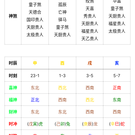
绞煞
华盖
童子煞
孤辰
天喜
童子煞
天德合
亡神
神煞
秀贵人
天厨贵人
国印贵人
驿马
天厨贵人
福星贵人
天厨贵人
童子煞
福星贵人
太极贵人
太极贵人
天厨贵人
天乙贵人
时辰
申
酉
戌
亥
时刻
23-1
1-3
3-5
5-7
喜神
东北
西北
西南
正南
福神
正北
西南
西北
东南
财神
东北
东北
西南
西南
时冲
(
戊
寅
)
虎
(
己
卯
)
兔
(
庚
辰
)
龙
(
辛
巳
)
蛇