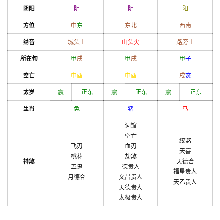
阴阳
阴
阴
阳
方位
中
东
东北
西南
纳音
城头土
山头火
路旁土
所在旬
甲
戌
甲
戌
甲
子
空亡
申
酉
申
酉
戌
亥
太岁
震
正东
震
正东
震
正东
生肖
兔
猪
马
词馆
空亡
绞煞
飞刃
血刃
天喜
桃花
劫煞
神煞
天德合
五鬼
德贵人
福星贵人
月德合
文昌贵人
天乙贵人
天德贵人
太极贵人