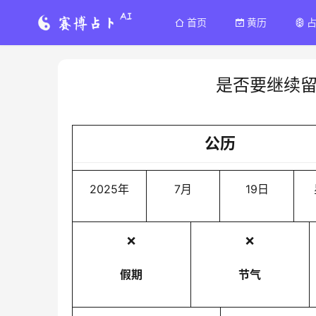
首页
黄历
是否要继续
公历
2025年
7月
19日
❌
❌
假期
节气