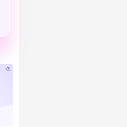
已付费？
登录
或
刷新