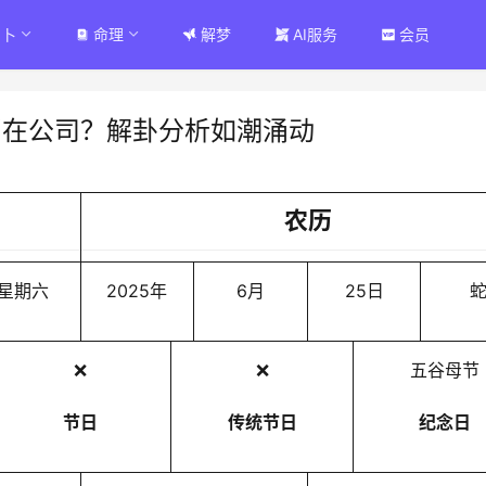
占卜
命理
解梦
AI服务
会员
留在公司？解卦分析如潮涌动
农历
星期六
2025年
6月
25日
❌
❌
五谷母节
节日
传统节日
纪念日