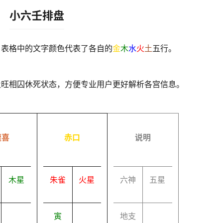
小六壬排盘
，表格中的文字颜色代表了各自的
金
木
水
火
土
五行。
及旺相囚休死状态，方便专业用户更好解析各宫信息。
速喜
赤口
说明
木星
朱雀
火星
六神
五星
寅
地支