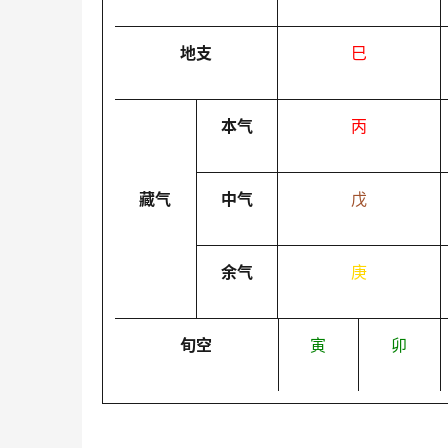
地支
巳
本气
丙
藏气
中气
戊
余气
庚
旬空
寅
卯