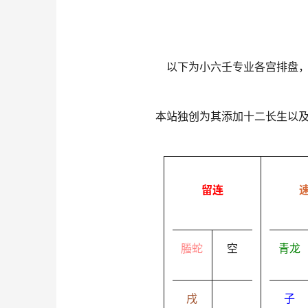
以下为小六壬专业各宫排盘
本站独创为其添加十二长生以
留连
螣蛇
空
青龙
戌
子