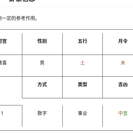
到一定的参考作用。
时宫
性别
五行
月令
速喜
男
土
未
方式
类型
吉凶
1
数字
事业
中
吉