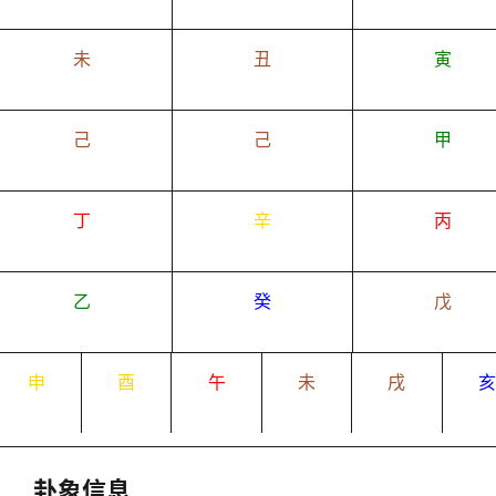
未
丑
寅
己
己
甲
丁
辛
丙
乙
癸
戊
申
酉
午
未
戌
卦象信息