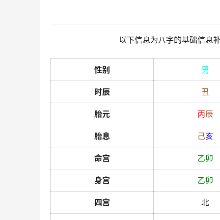
以下信息为八字的基础信息
性别
男
时辰
丑
胎元
丙
辰
胎息
己
亥
命宫
乙
卯
身宫
乙
卯
四宫
北