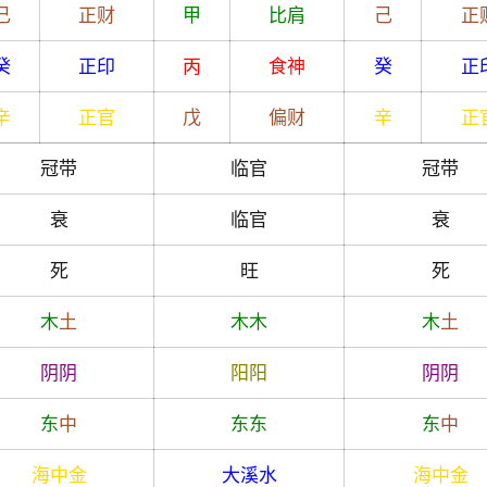
己
正财
甲
比肩
己
正
癸
正印
丙
食神
癸
正
辛
正官
戊
偏财
辛
正
冠带
临官
冠带
衰
临官
衰
死
旺
死
木
土
木
木
木
土
阴
阴
阳
阳
阴
阴
东
中
东
东
东
中
海中金
大溪水
海中金