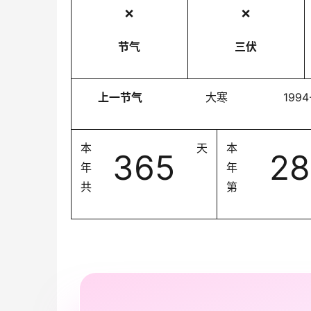
❌
❌
节气
三伏
上一节气
大寒
1994
本
天
本
365
28
年
年
共
第