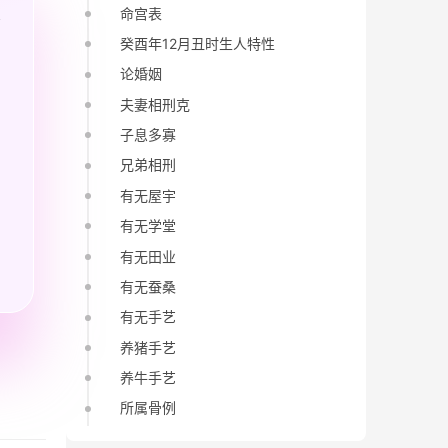
命宫表
癸酉年12月丑时生人特性
论婚姻
夫妻相刑克
子息多寡
兄弟相刑
有无屋宇
有无学堂
有无田业
有无蚕桑
有无手艺
养猪手艺
养牛手艺
所属骨例