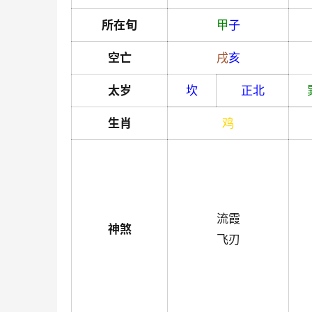
所在旬
甲
子
空亡
戌
亥
太岁
坎
正北
生肖
鸡
流霞
神煞
飞刃