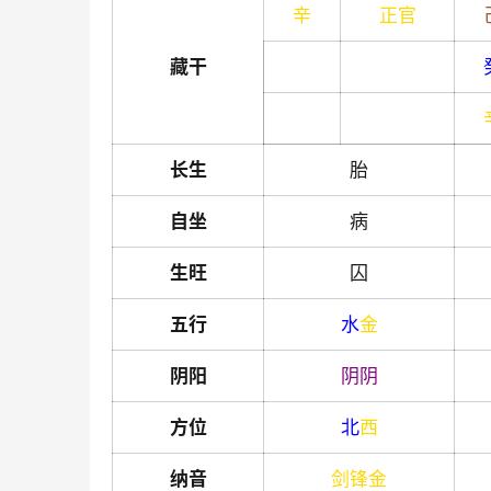
辛
正官
藏干
长生
胎
自坐
病
生旺
囚
五行
水
金
阴阳
阴
阴
方位
北
西
纳音
剑锋金