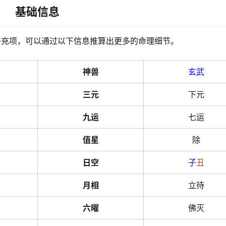
基础信息
补充项，可以通过以下信息推算出更多的命理细节。
神兽
玄武
三元
下元
九运
七运
值星
除
日空
子
丑
月相
立待
六曜
佛灭