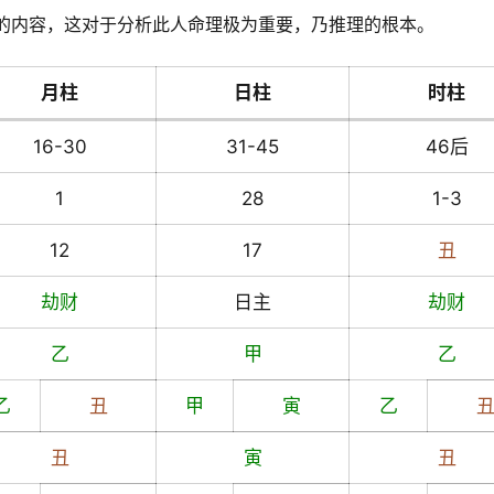
的内容，这对于分析此人命理极为重要，乃推理的根本。
月柱
日柱
时柱
16-30
31-45
46后
1
28
1-3
12
17
丑
劫财
日主
劫财
乙
甲
乙
乙
丑
甲
寅
乙
丑
寅
丑