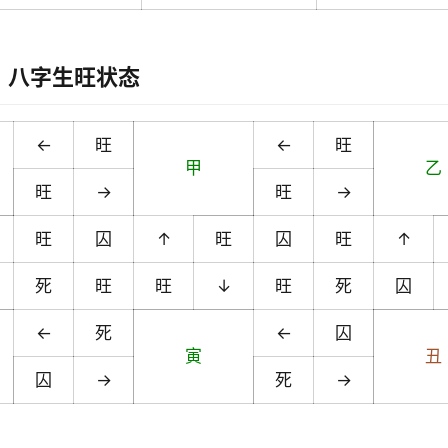
八字生旺状态
←
旺
←
旺
甲
乙
旺
→
旺
→
旺
囚
↑
旺
囚
旺
↑
死
旺
旺
↓
旺
死
囚
←
死
←
囚
寅
丑
囚
→
死
→