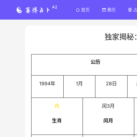
首页
黄历
独家揭秘
公历
1994年
1月
28日
鸡
闰3月
生肖
闰月