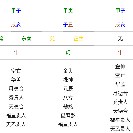
甲
子
甲
寅
甲
子
戌
亥
子
丑
戌
亥
巽
东南
兑
正西
无
牛
虎
牛
金神
空亡
金舆
空亡
华盖
禄神
华盖
月德合
元辰
月德合
秀贵人
八专
秀贵人
天德合
劫煞
天德合
福星贵人
孤鸾煞
福星贵人
天乙贵人
福星贵人
天乙贵人