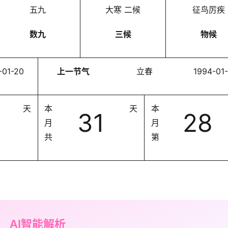
五九
大寒 二候
征鸟厉疾
数九
三候
物候
-01-20
上一节气
立春
1994-01
天
本
天
本
31
28
月
月
共
第
AI智能解析