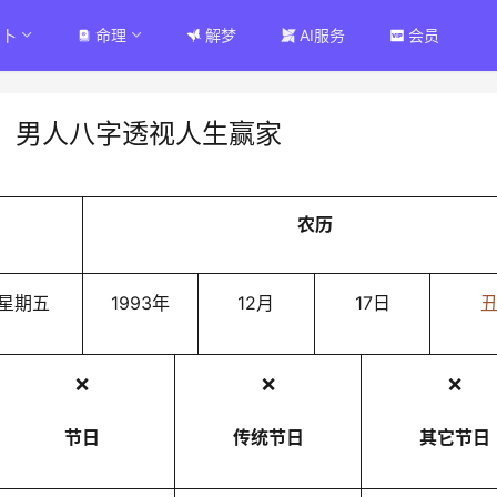
占卜
命理
解梦
AI服务
会员
：男人八字透视人生赢家
农历
星期五
1993年
12月
17日
❌
❌
❌
节日
传统节日
其它节日