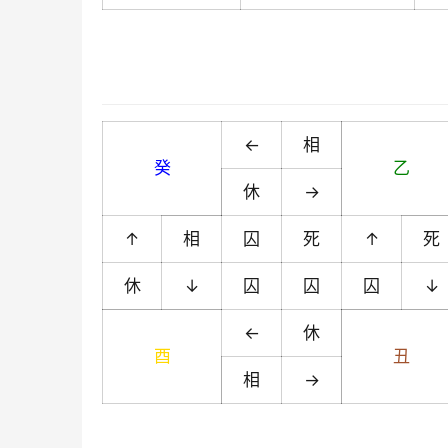
←
相
癸
乙
休
→
↑
相
囚
死
↑
死
休
↓
囚
囚
囚
↓
←
休
酉
丑
相
→