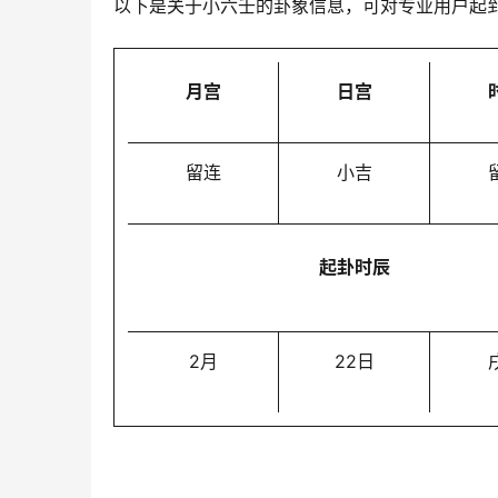
以下是关于小六壬的卦象信息，可对专业用户起
月宫
日宫
留连
小吉
起卦时辰
2月
22日