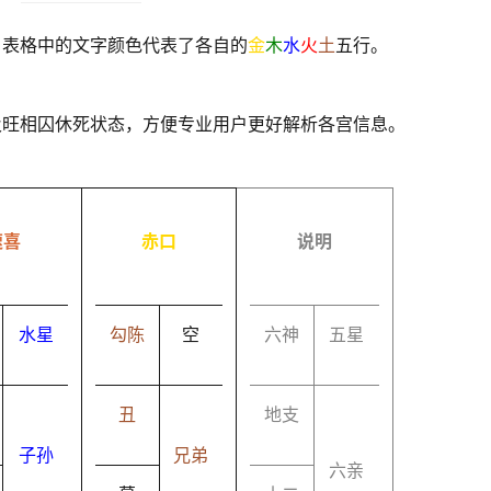
，表格中的文字颜色代表了各自的
金
木
水
火
土
五行。
及旺相囚休死状态，方便专业用户更好解析各宫信息。
速喜
赤口
说明
水星
勾陈
空
六神
五星
丑
地支
子孙
兄弟
六亲