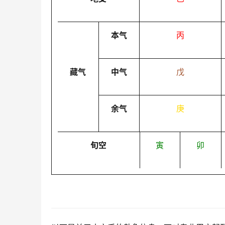
本气
丙
藏气
中气
戊
余气
庚
旬空
寅
卯