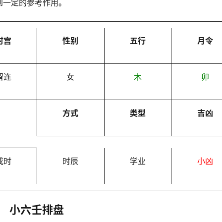
到一定的参考作用。
时宫
性别
五行
月令
留连
女
木
卯
方式
类型
吉凶
戌时
时辰
学业
小凶
小六壬排盘