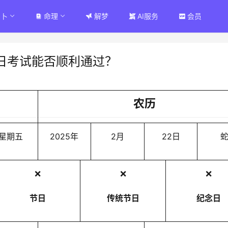
占卜
命理
解梦
AI服务
会员
日考试能否顺利通过？
农历
星期五
2025年
2月
22日
❌
❌
❌
节日
传统节日
纪念日