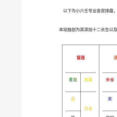
以下为小六壬专业各宫排盘
本站独创为其添加十二长生以
留连
青龙
金星
朱雀
酉
亥
自身