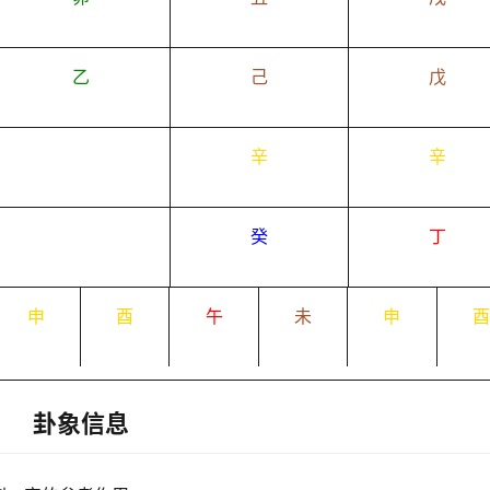
乙
己
戊
辛
辛
癸
丁
申
酉
午
未
申
卦象信息