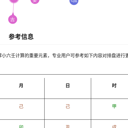
参考信息
撑小六壬计算的重要元素，专业用户可参考如下内容对排盘进行
月
日
时
己
己
甲
卯
丑
戌