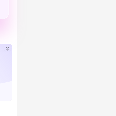
已付费？
登录
或
刷新