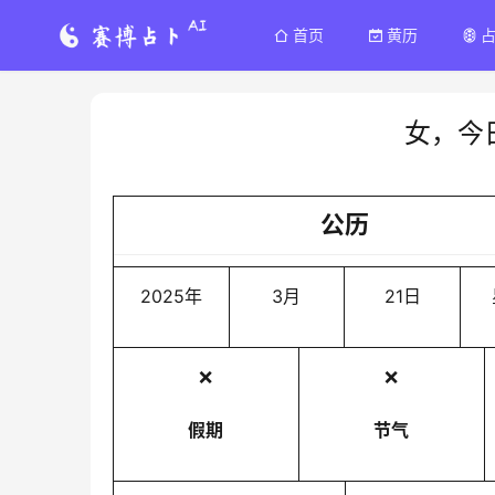
首页
黄历
女，今
公历
2025年
3月
21日
❌
❌
假期
节气