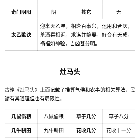
奇门阴阳
阴
其它
无
迎来天乙星，相逢百事兴，运用和合庆，
太乙歌诀
茶酒喜相迎，求谋并嫁娶，好合有天成，
祸福如神验，吉凶甚分明。
灶马头
古籍《灶马头》上面记载了推算气候和农事的相关算法，民
谚有其道理但也有局限性。
几鼠偷粮
八鼠偷粮
草子几分
草子八分
几牛耕田
九牛耕田
花收几分
花收十一分