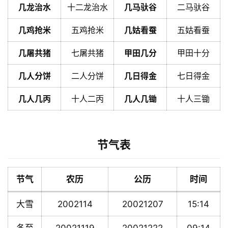
几龙治水
十二龙治水
几马驮谷
二马驮谷
几鸡抢米
五鸡抢米
几姑看蚕
五姑看蚕
几屠共猪
七屠共猪
甲田几分
甲田十分
几人分饼
二人分饼
几日得金
七日得金
几人几丙
十人二丙
几人几锄
十人三锄
节气表
节气
农历
公历
时间
大雪
2002114
20021207
15:14