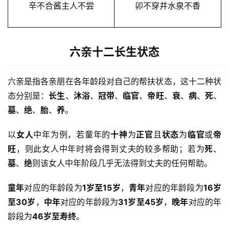
辛不合酱主人不尝
卯不穿井水泉不香
六亲十二长生状态
六亲是指各亲朋在各年龄段对自己的帮扶状态，这十二种状
态分别是：
长生
、
沐浴
、
冠带
、
临官
、
帝旺
、
衰
、
病
、
死
、
墓
、
绝
、
胎
、
养
。
以
女人
中年为例，若童年的
十神
为
正官
且
状态
为
临官
或
帝
旺
，则此女人中年时将会得到丈夫的较多帮助；若为
死
、
墓
、
绝
则该女人中年阶段几乎无法得到丈夫的任何帮助。
童年
对应的年龄段为
1岁至15岁
，
青年
对应的年龄段为
16岁
至30岁
，
中年
对应的年龄段为
31岁至45岁
，
晚年
对应的年
龄段为
46岁至寿终
。