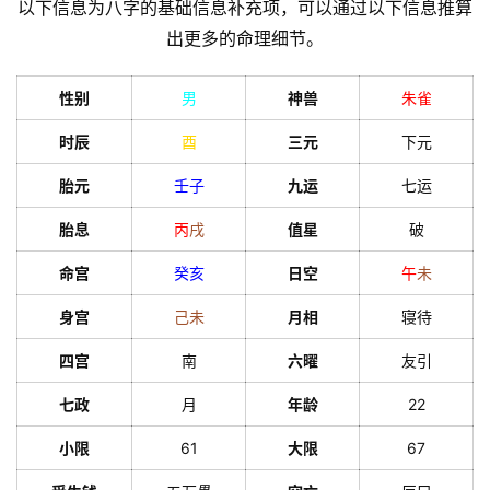
以下信息为八字的基础信息补充项，可以通过以下信息推算
出更多的命理细节。
性别
男
神兽
朱雀
时辰
酉
三元
下元
胎元
壬
子
九运
七运
胎息
丙
戌
值星
破
命宫
癸
亥
日空
午
未
身宫
己
未
月相
寝待
四宫
南
六曜
友引
七政
月
年龄
22
小限
61
大限
67