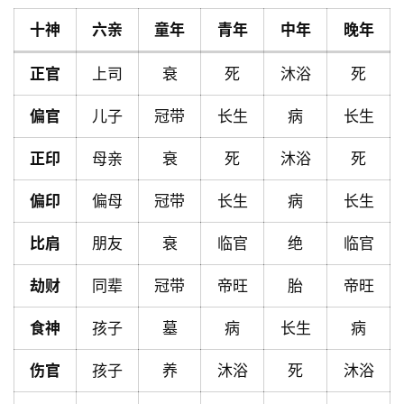
十神
六亲
童年
青年
中年
晚年
首
正官
上司
衰
死
沐浴
死
页
偏官
儿子
冠带
长生
病
长生
黄
正印
母亲
衰
死
沐浴
死
历
偏印
偏母
冠带
长生
病
长生
比肩
朋友
衰
临官
绝
临官
占
卜
劫财
同辈
冠带
帝旺
胎
帝旺
食神
孩子
墓
病
长生
病
命
理
登录
注册
伤官
孩子
养
沐浴
死
沐浴