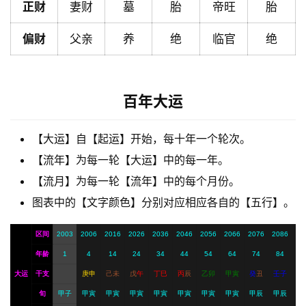
正财
妻财
墓
胎
帝旺
胎
解
偏财
父亲
养
绝
临官
绝
梦
A
百年大运
I
服
【大运】自【起运】开始，每十年一个轮次。
务
【流年】为每一轮【大运】中的每一年。
【流月】为每一轮【流年】中的每个月份。
会
图表中的【文字颜色】分别对应相应各自的【五行】。
员
区间
2003
2006
2016
2026
2036
2046
2056
2066
2076
2086
年龄
1
4
14
24
34
44
54
64
74
84
大运
干支
庚
申
己
未
戊
午
丁
巳
丙
辰
乙
卯
甲
寅
癸
丑
壬
子
旬
甲子
甲寅
甲寅
甲寅
甲寅
甲寅
甲寅
甲寅
甲辰
甲辰