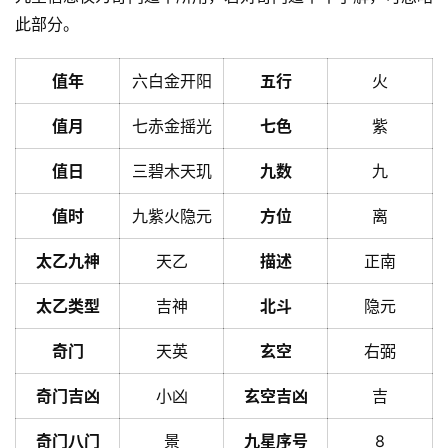
此部分。
值年
六白金开阳
五行
火
值月
七赤金摇光
七色
紫
值日
三碧木天玑
九数
九
值时
九紫火隐元
方位
离
太乙九神
天乙
描述
正南
太乙类型
吉神
北斗
隐元
奇门
天英
玄空
右弼
奇门吉凶
小凶
玄空吉凶
吉
奇门八门
景
九星序号
8