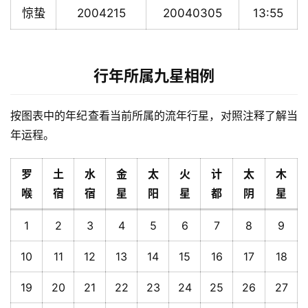
惊蛰
2004215
20040305
13:55
行年所属九星相例
按图表中的年纪查看当前所属的流年行星，对照注释了解当
年运程。
罗
土
水
金
太
火
计
太
木
喉
宿
宿
星
阳
星
都
阴
星
1
2
3
4
5
6
7
8
9
10
11
12
13
14
15
16
17
18
19
20
21
22
23
24
25
26
27