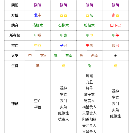
阴阳
阴
阴
阴
阴
阴
阴
阴
阴
方位
北
中
西
西
西
东
南
西
纳音
杨柳木
石榴木
松柏木
山下火
所在旬
甲
戌
甲
寅
甲
申
甲
午
空亡
申
酉
子
丑
午
未
辰
巳
太岁
中
中宫
巽
东南
坤
西南
无
生肖
羊
鸡
兔
鸡
流霞
九丑
禄神
将星
禄神
空亡
童子煞
空亡
空亡
丧门
德贵人
神煞
丧门
华盖
灾煞
福星贵人
灾煞
红艳煞
天厨贵人
红艳煞
德贵人
阴差阳错
天乙贵人
文昌贵人