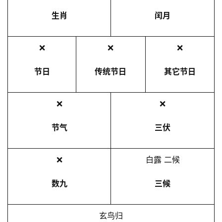
生肖
闰月
❌
❌
❌
节日
传统节日
其它节日
❌
❌
节气
三伏
❌
白露 二候
数九
三候
玄鸟归