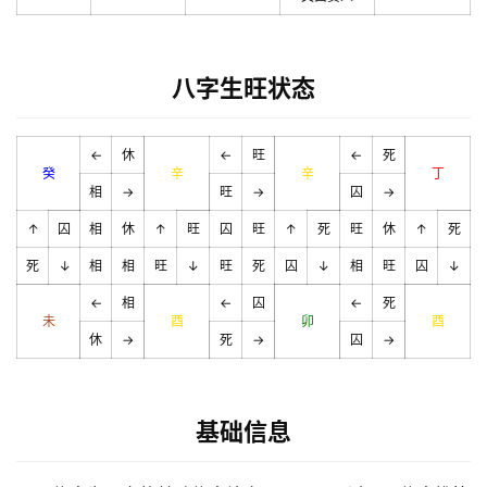
八字生旺状态
←
休
←
旺
←
死
癸
辛
辛
丁
相
→
旺
→
囚
→
↑
囚
相
休
↑
旺
囚
旺
↑
死
旺
休
↑
死
死
↓
相
相
旺
↓
旺
死
囚
↓
相
旺
囚
↓
←
相
←
囚
←
死
未
酉
卯
酉
休
→
死
→
囚
→
基础信息