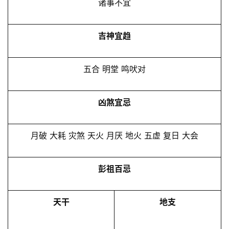
诸事不宜
吉神宜趋
五合 明堂 鸣吠对
凶煞宜忌
月破 大耗 灾煞 天火 月厌 地火 五虚 复日 大会
彭祖百忌
天干
地支