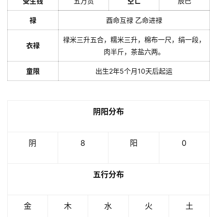
受生钱
五万贯
空亡
辰巳
禄
酉命互禄 乙命进禄
禄米三升五合，糯米三升，棉布一尺，绢一段，
衣禄
肉半斤，茶盐六两。
童限
出生2年5个月10天后起运
阴阳分布
阴
8
阳
0
五行分布
金
木
水
火
土