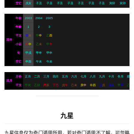
空亡
戌亥
子丑
子丑
子丑
子丑
子丑
子丑
子丑
寅卯
寅卯
年份
2003
2004
2005
年龄
1
2
3
干支
癸
未
甲
申
乙
酉
流年
小运
丙
申
乙
未
甲
午
旬
甲戌
甲申
甲申
空亡
申酉
午未
午未
月份
正月
二月
三月
四月
五月
六月
七月
八月
九月
十月
冬月
腊月
流月
干支
甲
寅
乙
卯
丙
辰
丁
巳
戊
午
己
未
庚
申
辛
酉
壬
戌
癸
亥
甲
子
乙
丑
九星
九星信息仅为奇门遁甲所用，若对奇门遁甲不了解，可忽略