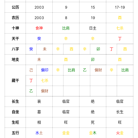
公历
2003
9
15
17-19
农历
2003
8
19
酉
十神
食神
比肩
日主
七杀
天干
癸
辛
辛
丁
八字
癸
未
辛
酉
辛
卯
丁
酉
地支
未
酉
卯
酉
己
偏印
辛
比肩
乙
偏财
辛
比肩
藏干
丁
七杀
乙
偏财
长生
衰
临官
绝
临官
自坐
墓
临官
绝
长生
生旺
相
旺
死
旺
五行
水
土
金
金
金
木
火
金