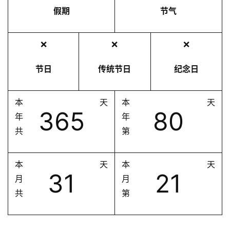
假期
节气
❌
❌
❌
节日
传统节日
纪念日
本
天
本
天
365
80
年
年
共
第
本
天
本
天
31
21
月
月
共
第