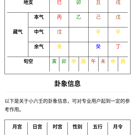
地支
巳
卯
丑
戌
本气
丙
乙
己
戊
命
理
登录
注册
藏气
中气
戊
辛
辛
余气
庚
癸
丁
解
梦
旬空
寅
卯
申
酉
午
未
申
酉
A
卦象信息
I
服
以下是关于小六壬的卦象信息，可对专业用户起到一定的参
务
考作用。
会
月宫
日宫
时宫
性别
五行
月令
员