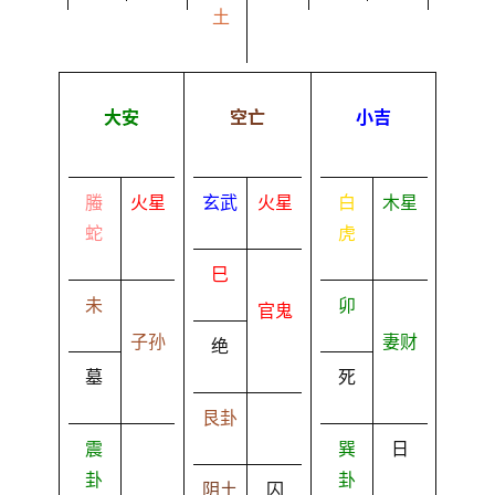
土
大安
空亡
小吉
螣
火星
玄武
火星
白
木星
蛇
虎
巳
未
卯
官鬼
子孙
妻财
绝
墓
死
艮卦
震
巽
日
卦
卦
阴土
囚