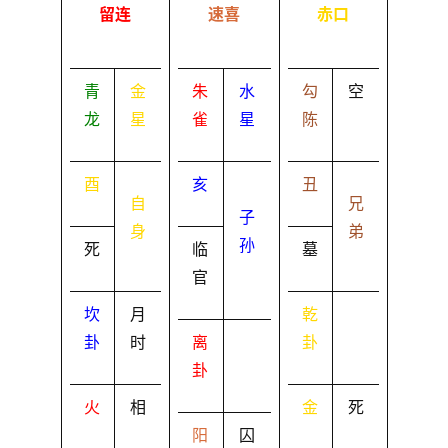
留连
速喜
赤口
青
金
朱
水
勾
空
龙
星
雀
星
陈
酉
亥
丑
自
兄
子
身
弟
孙
死
临
墓
官
坎
月
乾
卦
时
离
卦
卦
火
相
金
死
阳
囚