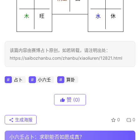
木
旺
水
休
该篇内容由赛博占卜原创，如若转载，请注明出处：
https://saibozhanbu.com/zhanbu/xiaoliuren/12821.html
占卜
小六壬
算卦
赞
(0)
生成海报
0
0
小六壬占卜：求职能否如愿成真？