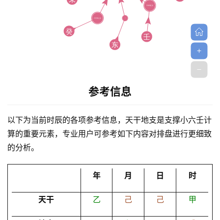
参考信息
首
页
以下为当前时辰的各项参考信息，天干地支是支撑小六壬计
算的重要元素，专业用户可参考如下内容对排盘进行更细致
黄
的分析。
历
年
月
日
时
占
天干
乙
己
己
甲
卜