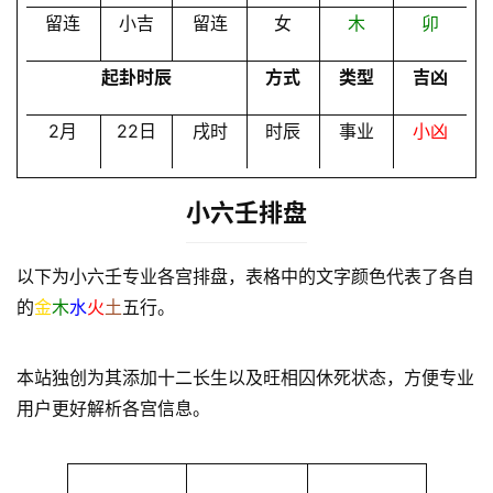
留连
小吉
留连
女
木
卯
起卦时辰
方式
类型
吉凶
2月
22日
戌时
时辰
事业
小凶
小六壬排盘
以下为小六壬专业各宫排盘，表格中的文字颜色代表了各自
的
金
木
水
火
土
五行。
本站独创为其添加十二长生以及旺相囚休死状态，方便专业
用户更好解析各宫信息。