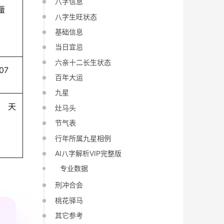
八字信息
蜃
八字生旺状态
基础信息
当日宜忌
六亲十二长生状态
-07
百年大运
九星
天
灶马头
节气表
行年所属九星相例
AI八字解析VIP完整版
专业数据
刑冲合会
桃花驿马
其它参考