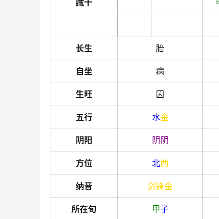
藏干
长生
胎
自坐
病
生旺
囚
五行
水
金
阴阳
阴
阴
方位
北
西
纳音
剑锋金
所在旬
甲
子