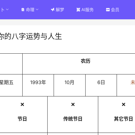
占卜
命理
解梦
AI服务
会员
你的八字运势与人生
农历
星期五
1993年
10月
6日
❌
❌
❌
节日
传统节日
其它节日