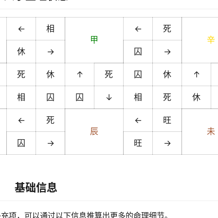
←
相
←
死
甲
辛
休
→
囚
→
死
休
↑
死
囚
休
↑
相
囚
囚
↓
相
死
休
←
死
←
旺
辰
未
囚
→
旺
→
基础信息
补充项，可以通过以下信息推算出更多的命理细节。