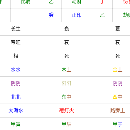
甲
比肩
乙
劫财
丁
伤
癸
正印
乙
劫
长生
衰
墓
帝旺
衰
衰
相
死
死
水
水
木
土
金
土
阴
阴
阳
阳
阴
阴
北
北
东
中
西
中
大海水
覆灯火
路旁土
甲
寅
甲
辰
甲
子