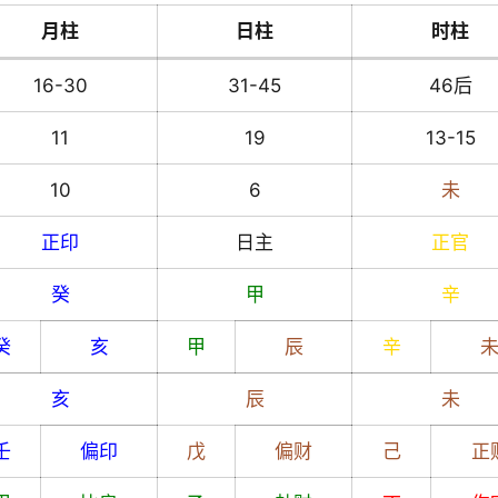
月柱
日柱
时柱
16-30
31-45
46后
11
19
13-15
10
6
未
正印
日主
正官
癸
甲
辛
癸
亥
甲
辰
辛
亥
辰
未
壬
偏印
戊
偏财
己
正