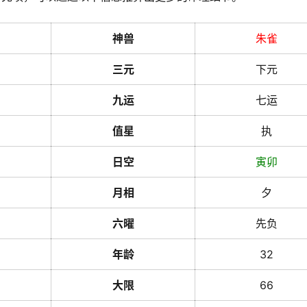
神兽
朱雀
三元
下元
九运
七运
值星
执
日空
寅
卯
月相
夕
六曜
先负
年龄
32
大限
66