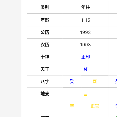
类别
年柱
年龄
1-15
公历
1993
农历
1993
十神
正印
天干
癸
八字
癸
酉
地支
酉
辛
正官