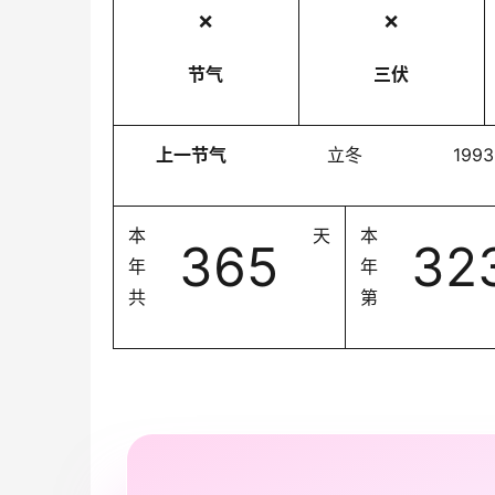
❌
❌
节气
三伏
上一节气
立冬
1993
本
天
本
365
32
年
年
共
第