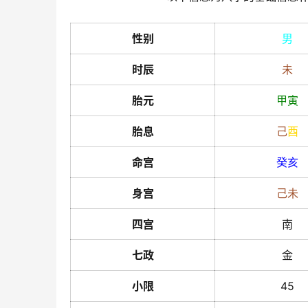
性别
男
时辰
未
胎元
甲
寅
胎息
己
酉
命宫
癸
亥
身宫
己
未
四宫
南
七政
金
小限
45