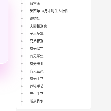
命宫表
癸酉年10月未时生人特性
论婚姻
夫妻相刑克
子息多寡
兄弟相刑
有无屋宇
有无学堂
有无田业
有无蚕桑
有无手艺
养猪手艺
养牛手艺
所属骨例