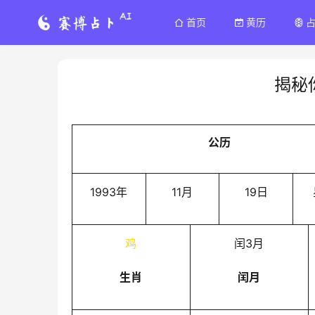
首页
黄历
揭秘
公历
1993年
11月
19日
鸡
闰3月
生肖
闰月