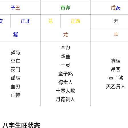
子
丑
寅
卯
戌
亥
坎
正北
兑
正西
无
猪
龙
羊
金舆
驿马
华盖
空亡
寡宿
十灵
丧门
吊客
童子煞
孤辰
童子煞
德贵人
血刃
天乙贵人
十恶大败
亡神
月德贵人
八字生旺状态