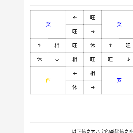
←
旺
癸
癸
旺
→
↑
相
旺
休
↑
旺
休
↓
相
旺
旺
↓
←
相
酉
亥
休
→
以下信息为八字的基础信息