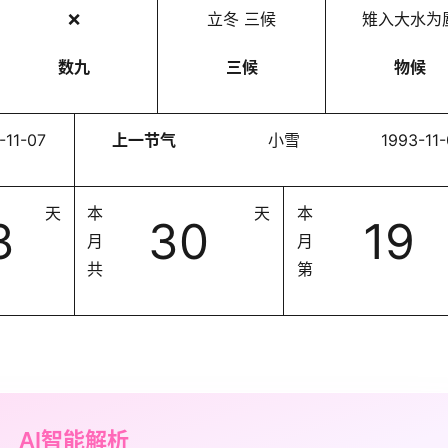
❌
立冬 三候
雉入大水为
数九
三候
物候
-11-07
上一节气
小雪
1993-11
天
本
天
本
3
30
19
月
月
共
第
AI智能解析