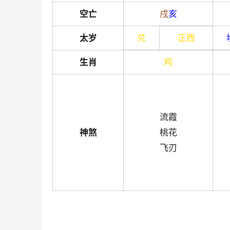
空亡
戌
亥
太岁
兑
正西
生肖
鸡
流霞
神煞
桃花
飞刃