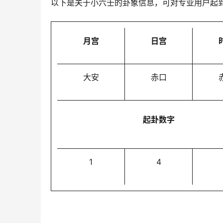
以下是关于小六壬的卦象信息，可对专业用户起
月宫
日宫
大安
赤口
起卦数字
1
4