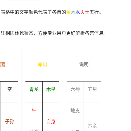
，表格中的文字颜色代表了各自的
金
木
水
火
土
五行。
及旺相囚休死状态，方便专业用户更好解析各宫信息。
速喜
赤口
说明
空
青龙
木星
六神
五星
午
地支
子孙
自身
六亲