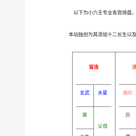
以下为小六壬专业各宫排盘
本站独创为其添加十二长生以
留连
玄武
水星
螣蛇
寅
辰
父母