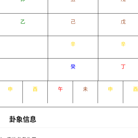
乙
己
戊
辛
辛
癸
丁
申
酉
午
未
申
卦象信息