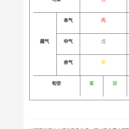
本气
丙
藏气
中气
戊
余气
庚
旬空
寅
卯