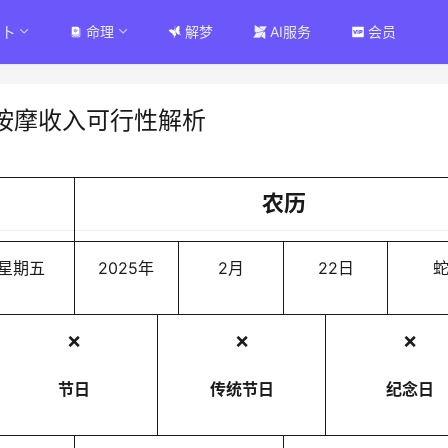
占卜
命理
解梦
AI服务
会员
按摩收入可行性解析
农历
星期五
2025年
2月
22日
❌
❌
❌
节日
传统节日
纪念日