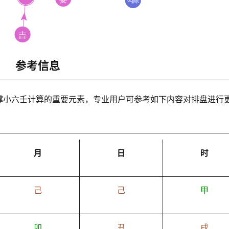
参考信息
撑小六壬计算的重要元素，专业用户可参考如下内容对排盘进行
月
日
时
己
己
甲
卯
丑
戌