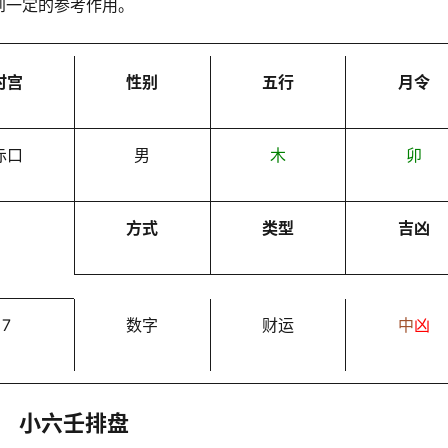
到一定的参考作用。
时宫
性别
五行
月令
赤口
男
木
卯
方式
类型
吉凶
7
数字
财运
中
凶
小六壬排盘