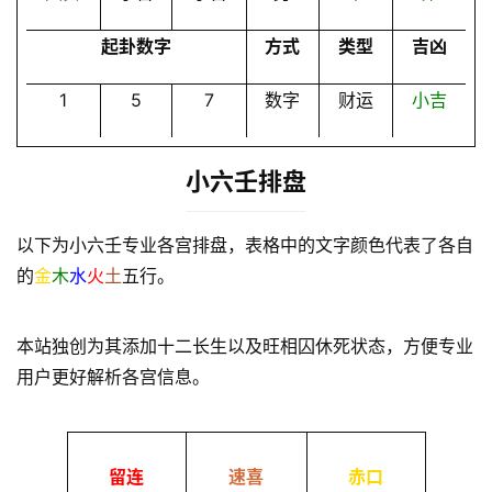
起卦数字
方式
类型
吉凶
1
5
7
数字
财运
小吉
小六壬排盘
以下为小六壬专业各宫排盘，表格中的文字颜色代表了各自
的
金
木
水
火
土
五行。
本站独创为其添加十二长生以及旺相囚休死状态，方便专业
用户更好解析各宫信息。
留连
速喜
赤口