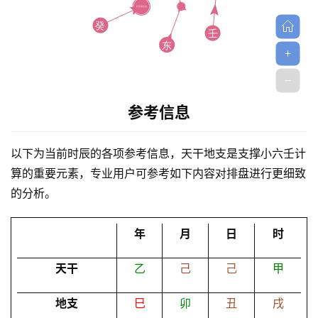
参考信息
首
页
以下为当前时辰的各项参考信息，天干地支是支撑小六壬计
算的重要元素，专业用户可参考如下内容对排盘进行更细致
黄
的分析。
历
年
月
日
时
占
天干
乙
己
己
甲
卜
地支
巳
卯
丑
戌