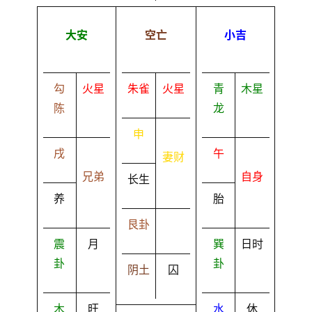
大安
空亡
小吉
勾
火星
朱雀
火星
青
木星
陈
龙
申
戌
午
妻财
兄弟
自身
长生
养
胎
艮卦
震
月
巽
日时
卦
卦
阴土
囚
木
旺
水
休