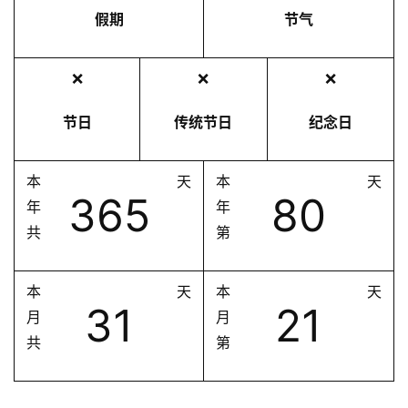
假期
节气
❌
❌
❌
节日
传统节日
纪念日
本
天
本
天
365
80
年
年
共
第
本
天
本
天
31
21
月
月
共
第