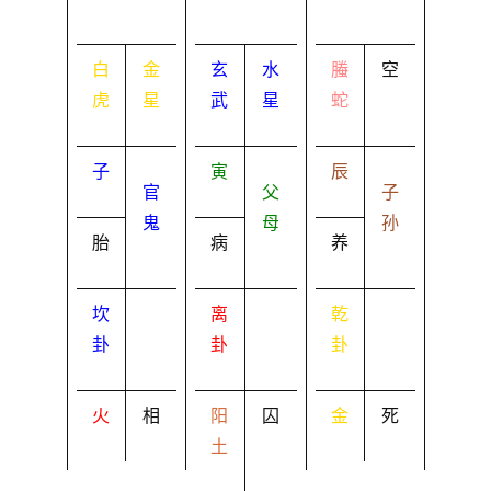
白
金
玄
水
螣
空
虎
星
武
星
蛇
子
寅
辰
官
父
子
鬼
母
孙
胎
病
养
坎
离
乾
卦
卦
卦
火
相
阳
囚
金
死
土