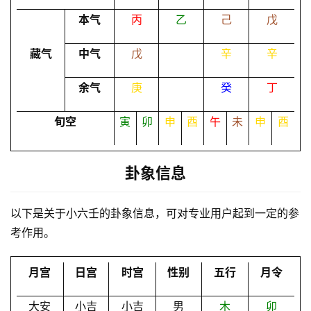
本气
丙
乙
己
戊
命
理
登录
注册
藏气
中气
戊
辛
辛
余气
庚
癸
丁
解
梦
旬空
寅
卯
申
酉
午
未
申
酉
A
卦象信息
I
服
以下是关于小六壬的卦象信息，可对专业用户起到一定的参
务
考作用。
会
月宫
日宫
时宫
性别
五行
月令
员
大安
小吉
小吉
男
木
卯