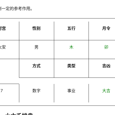
到一定的参考作用。
时宫
性别
五行
月令
大安
男
木
卯
方式
类型
吉凶
7
数字
事业
大吉