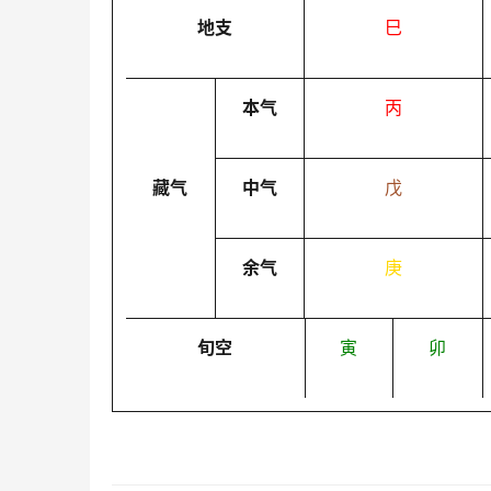
地支
巳
本气
丙
藏气
中气
戊
余气
庚
旬空
寅
卯