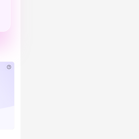
已付费？
登录
或
刷新