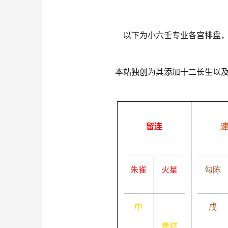
以下为小六壬专业各宫排盘
本站独创为其添加十二长生以
留连
朱雀
火星
勾陈
申
戌
妻财