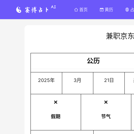
首页
黄历
兼职京
公历
2025年
3月
21日
❌
❌
假期
节气