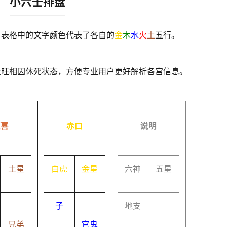
小六壬排盘
，表格中的文字颜色代表了各自的
金
木
水
火
土
五行。
及旺相囚休死状态，方便专业用户更好解析各宫信息。
速喜
赤口
说明
土星
白虎
金星
六神
五星
子
地支
兄弟
官鬼