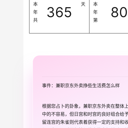
本
天
本
365
80
年
年
共
第
事件：兼职京东外卖挣些生活费怎么样
根据您占卜的卦象，兼职京东外卖在整体
中的不容易，但日宫和时宫的良好组合给
留连宫的朱雀则代表着获得一定的支持和