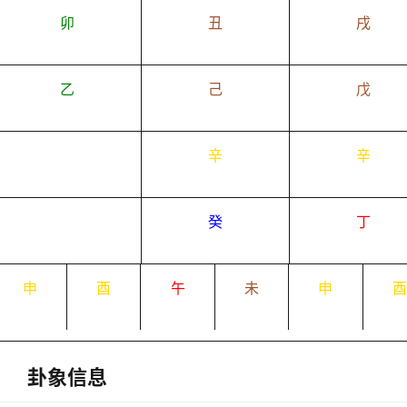
卯
丑
戌
乙
己
戊
辛
辛
癸
丁
申
酉
午
未
申
卦象信息