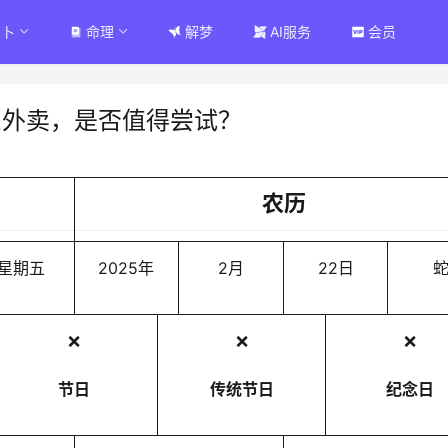
占卜
命理
解梦
AI服务
会员
东外卖，是否值得尝试？
农历
星期五
2025年
2月
22日
❌
❌
❌
节日
传统节日
纪念日