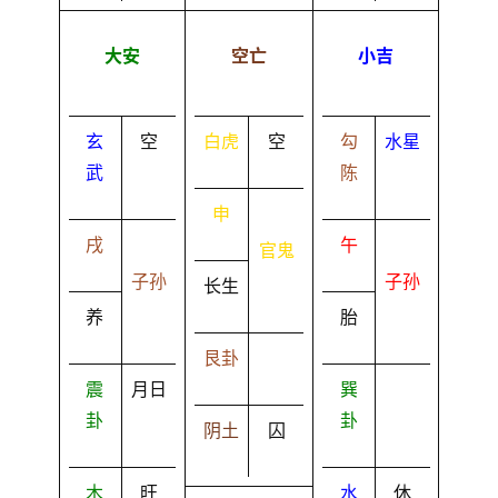
大安
空亡
小吉
玄
空
白虎
空
勾
水星
武
陈
申
戌
午
官鬼
子孙
子孙
长生
养
胎
艮卦
震
月日
巽
卦
卦
阴土
囚
木
旺
水
休