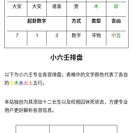
大安
大安
速喜
男
木
卯
起卦数字
方式
类型
吉凶
7
1
3
数字
寻物
中
吉
小六壬排盘
以下为小六壬专业各宫排盘，表格中的文字颜色代表了各自
的
金
木
水
火
土
五行。
本站独创为其添加十二长生以及旺相囚休死状态，方便专业
用户更好解析各宫信息。