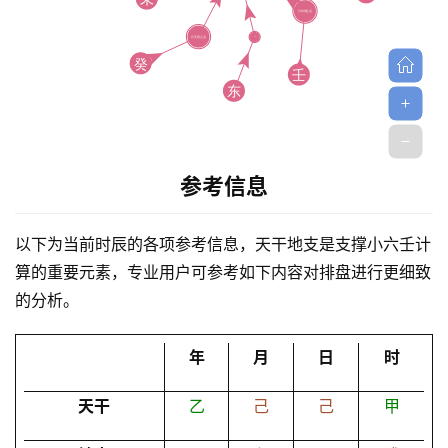
首
参考信息
页
以下为当前时辰的各项参考信息，天干地支是支撑小六壬计
黄
算的重要元素，专业用户可参考如下内容对排盘进行更细致
历
的分析。
年
月
日
时
占
卜
天干
乙
己
己
甲