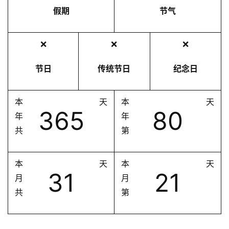
假期
节气
❌
❌
❌
节日
传统节日
纪念日
本
天
本
天
365
80
年
年
共
第
本
天
本
天
31
21
月
月
共
第