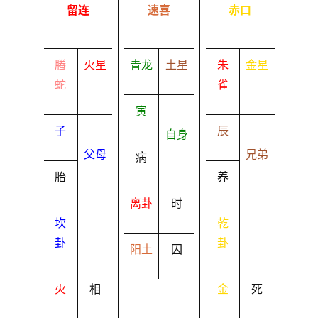
留连
速喜
赤口
螣
火星
青龙
土星
朱
金星
蛇
雀
寅
子
辰
自身
父母
兄弟
病
胎
养
离卦
时
坎
乾
卦
卦
阳土
囚
火
相
金
死