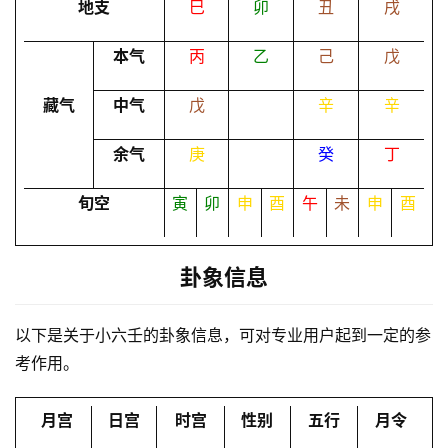
地支
巳
卯
丑
戌
命
理
登录
注册
本气
丙
乙
己
戊
藏气
中气
戊
辛
辛
解
余气
庚
癸
丁
梦
旬空
寅
卯
申
酉
午
未
申
酉
A
I
卦象信息
服
务
以下是关于小六壬的卦象信息，可对专业用户起到一定的参
考作用。
会
员
月宫
日宫
时宫
性别
五行
月令