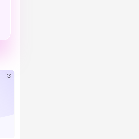
已付费？
登录
或
刷新