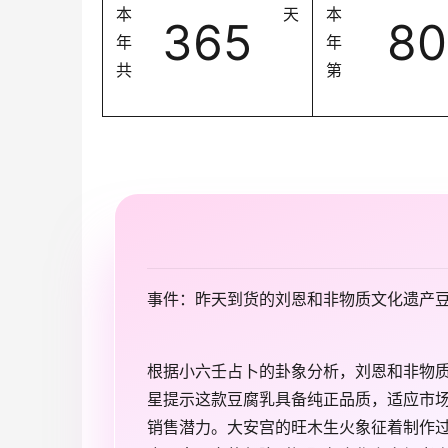
本
天
本
365
80
年
年
共
第
事件：昨天到货的刘恩和非物质文化遗产
根据小六壬占卜的卦象分析，刘恩和非物
星提示这款豆腐乳具备纯正品质，适应市
销售潜力。大安宫的旺木生火象征着制作