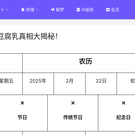
占卜
命理
解梦
AI服务
会员
豆腐乳真相大揭秘！
农历
星期五
2025年
2月
22日
❌
❌
❌
节日
传统节日
纪念日