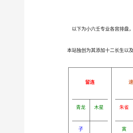
以下为小六壬专业各宫排盘
本站独创为其添加十二长生以
留连
青龙
木星
朱雀
子
寅