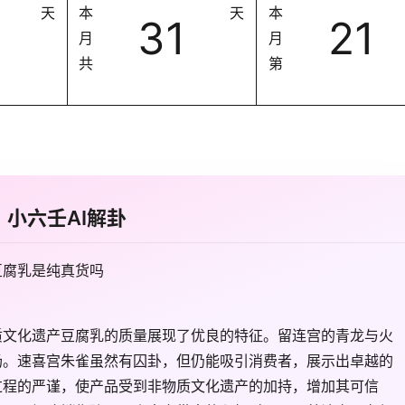
天
本
天
本
31
21
月
月
共
第
小六壬AI解卦
豆腐乳是纯真货吗
质文化遗产豆腐乳的质量展现了优良的特征。留连宫的青龙与火
场。速喜宫朱雀虽然有囚卦，但仍能吸引消费者，展示出卓越的
过程的严谨，使产品受到非物质文化遗产的加持，增加其可信