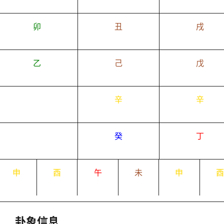
卯
丑
戌
乙
己
戊
辛
辛
癸
丁
申
酉
午
未
申
卦象信息