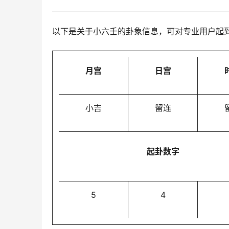
以下是关于小六壬的卦象信息，可对专业用户起
月宫
日宫
小吉
留连
起卦数字
5
4