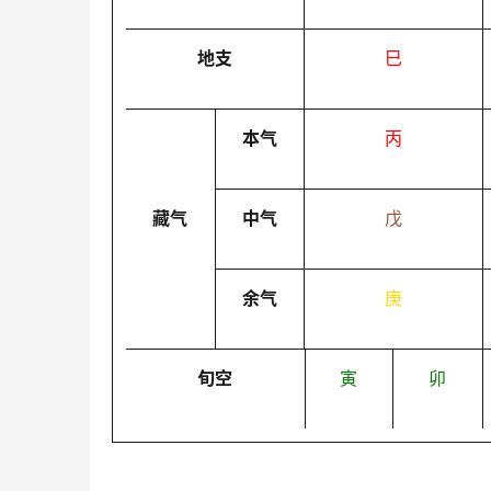
地支
巳
本气
丙
藏气
中气
戊
余气
庚
旬空
寅
卯