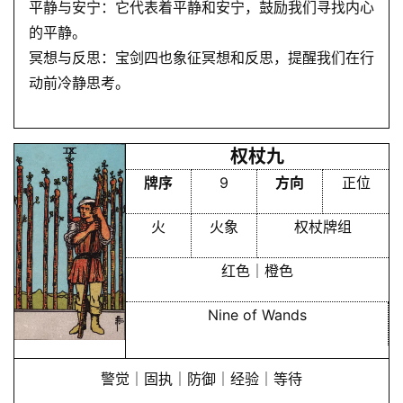
平静与安宁：它代表着平静和安宁，鼓励我们寻找内心
的平静。
冥想与反思：宝剑四也象征冥想和反思，提醒我们在行
动前冷静思考。
权杖九
牌序
9
方向
正位
火
火象
权杖牌组
红色｜橙色
Nine of Wands
警觉｜固执｜防御｜经验｜等待