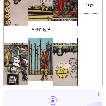
状态
各条件远况
已付