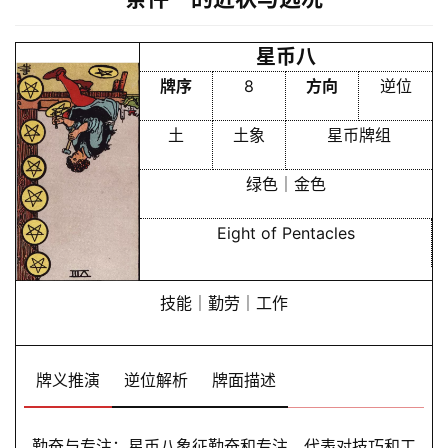
星币八
牌序
8
方向
逆位
土
土象
星币牌组
绿色｜金色
Eight of Pentacles
技能｜勤劳｜工作
牌义推演
逆位解析
牌面描述
勤奋与专注：星币八象征勤奋和专注，代表对技巧和工