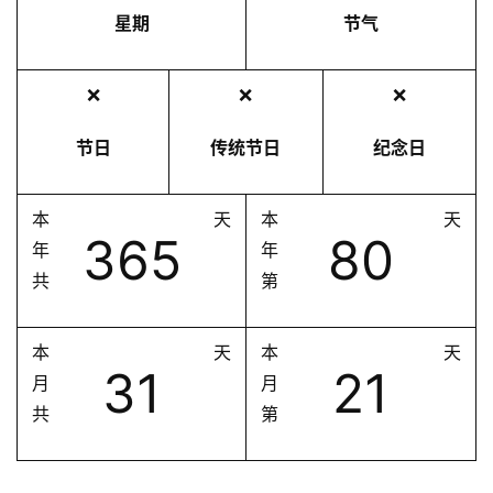
星期
节气
❌
❌
❌
节日
传统节日
纪念日
本
天
本
天
365
80
年
年
共
第
本
天
本
天
31
21
月
月
共
第