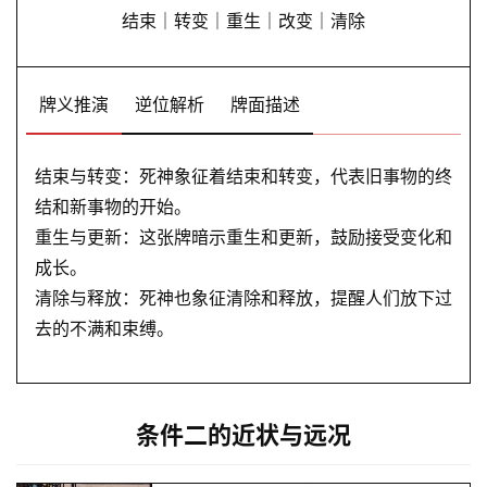
结束｜转变｜重生｜改变｜清除
解
梦
牌义推演
逆位解析
牌面描述
A
I
结束与转变：死神象征着结束和转变，代表旧事物的终
服
结和新事物的开始。
务
重生与更新：这张牌暗示重生和更新，鼓励接受变化和
成长。
清除与释放：死神也象征清除和释放，提醒人们放下过
会
去的不满和束缚。
员
条件二的近状与远况