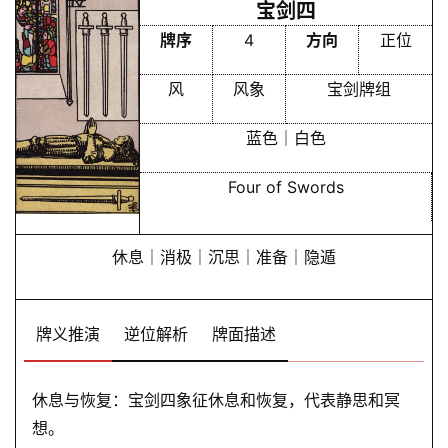
宝剑四
牌序
4
方向
正位
风
风象
宝剑牌组
蓝色｜白色
Four of Swords
休息｜消极｜沉思｜准备｜隐遁
牌义推演
逆位解析
牌面描述
休息与恢复：宝剑四象征休息和恢复，代表静思和冥
想。