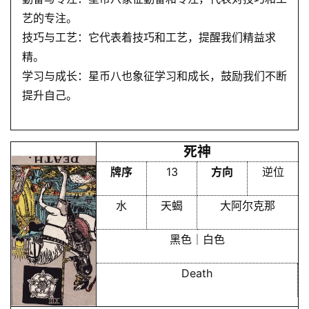
艺的专注。
技巧与工艺：它代表着技巧和工艺，提醒我们精益求
首
精。
页
学习与成长：星币八也象征学习和成长，鼓励我们不断
提升自己。
黄
历
死神
牌序
13
方向
逆位
占
卜
水
天蝎
大阿尔克那
黑色｜白色
命
Death
理
登录
注册