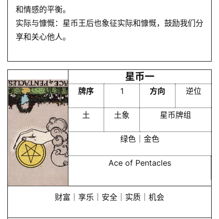
和情感的平衡。
实际与慷慨：星币王后也象征实际和慷慨，鼓励我们分
享和关心他人。
星币一
牌序
1
方向
逆位
土
土象
星币牌组
绿色｜金色
Ace of Pentacles
财富｜享乐｜安全｜实质｜机会