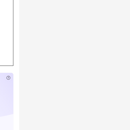
已付费？
登录
或
刷新