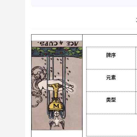
牌序
元素
类型