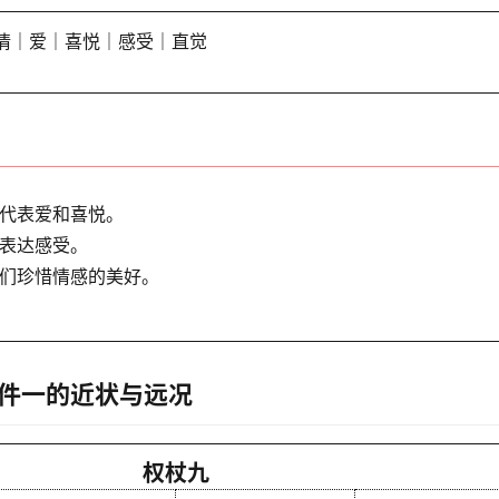
情｜爱｜喜悦｜感受｜直觉
代表爱和喜悦。
表达感受。
们珍惜情感的美好。
件一的近状与远况
权杖九