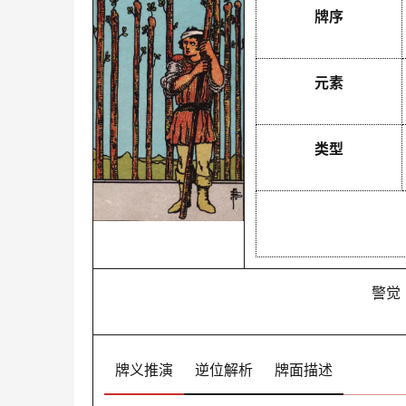
牌序
元素
类型
警觉
牌义推演
逆位解析
牌面描述