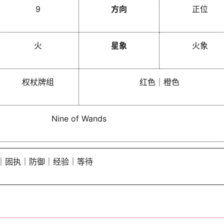
9
方向
正位
火
星象
火象
权杖牌组
红色｜橙色
Nine of Wands
｜固执｜防御｜经验｜等待