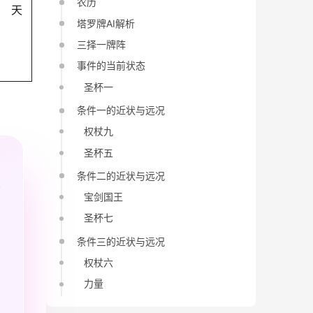
农历
天
塔罗牌AI解析
三择一牌阵
事件的当前状态
圣杯一
条件一的近状与远况
权杖九
圣杯五
条件二的近状与远况
宝剑国王
圣杯七
条件三的近状与远况
权杖六
力量